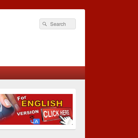
Search
Search
for: