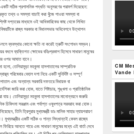
 একটি সঠিক প্রশাসনিক পদ্ধতি অনুসরণের পরামর্শ দিয়েছেন:
রকৃত তথ্য ও সমস্যা যাচাই করা খুঁজে পাওয়া সমস্যা বা
্লিষ্ট দপ্তরের মাধ্যমে ওই আধিকারিকের কাছ থেকে লিখিত
 বিষয়টিকে রাজ্য সরকার বা বিধানসভার অধিবেশনে উত্থাপন
 চললে ব্যবস্থার কোনো ক্ষতি না করেই ত্রুটি সংশোধন সম্ভব।
ায়ের বদলে ব্যক্তিগত ক্ষোভের বহিঃপ্রকাশ হিসেবে সাধারণ মানুষের
বাসের ওপর আঘাত হানে।
CM Mes
র্থনা হলো, তেলিয়ামুড়া মহকুমা হাসপাতালের সাম্প্রতিক
Vande 
থ্য পরিষেবার বেহাল দশা নিয়ে একটি সুনির্দিষ্ট ও সম্পূর্ণ
সপাতাল এবং অন্যান্য সরকারি দফতরে বিধায়ক বা
ির্দেশিকা জারি করা হোক, যাতে শিষ্টাচার, শৃঙ্খলা ও প্রাতিষ্ঠানিক
া যায়। তেলিয়ামুড়া মহকুমা হাসপাতালের মানোন্নয়নে জরুরি
িক চিকিৎসা সরঞ্জাম এবং পর্যাপ্ত ওষুধপত্র সরবরাহ করা হোক।
য়েছেন, তিনি ত্রিপুরার মুখ্যমন্ত্রী ডাঃ মানিক সাহার ন্যায়পরায়ণ
ন। মুখ্যমন্ত্রীর একটি সঠিক ও শান্ত সিদ্ধান্তই কেবল রাজ্যে
ফিরিয়ে আনতে পারে এবং সাধারণ মানুষের মধ্যে এই বার্তা দেবে
 ন্যায়বিচার পরিচালিত হয়। এই চিঠির পর তেলিয়ামুড়া হাসপাতাল