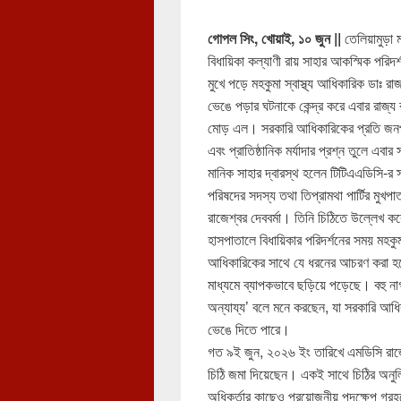
গোপল সিং, খোয়াই, ১০ জুন ||
তেলিয়ামুড়া 
বিধায়িকা কল্যাণী রায় সাহার আকস্মিক পরিদর্
মুখে পড়ে মহকুমা স্বাস্থ্য আধিকারিক ডাঃ রা
ভেঙে পড়ার ঘটনাকে কেন্দ্র করে এবার রাজ্
মোড় এল। সরকারি আধিকারিকের প্রতি জন
এবং প্রাতিষ্ঠানিক মর্যাদার প্রশ্ন তুলে এবার সর
মানিক সাহার দ্বারস্থ হলেন টিটিএএডিসি-র 
পরিষদের সদস্য তথা তিপ্রামথা পার্টির মুখপ
রাজেশ্বর দেববর্মা। তিনি চিঠিতে উল্লেখ কর
হাসপাতালে বিধায়িকার পরিদর্শনের সময় মহকুমা 
আধিকারিকের সাথে যে ধরনের আচরণ করা হয়
মাধ্যমে ব্যাপকভাবে ছড়িয়ে পড়েছে। বহু 
অন্যায্য’ বলে মনে করছেন, যা সরকারি আধ
ভেঙে দিতে পারে।
গত ৯ই জুন, ২০২৬ ইং তারিখে এমডিসি রাজেশ্ব
চিঠি জমা দিয়েছেন। একই সাথে চিঠির অনুলিপি র
অধিকর্তার কাছেও প্রয়োজনীয় পদক্ষেপ গ্রহ