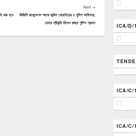
Next
Next
→
রই শুরু হবে
ডিজিপি কমেন্ডেশন পদকে ভূষিত খোয়াইয়ের ৪ পুলিশ অফিসার,
post:
মেধার স্বীকৃতি দিলেন রাজ্য পুলিশ প্রধান
ICA/D/
TENDER (
ICA/C/
ICA/C/