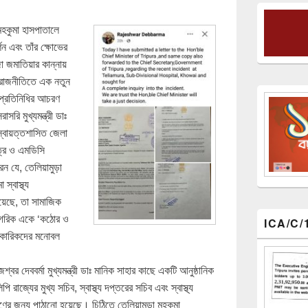
মহকুমা হাসপাতালে
শন এবং তাঁর ক্ষোভের
জা জমাতিয়ার কান্নায়
য রাজনীতিতে এক নতুন
প্রতিনিধির আচরণ
াসরি মুখ্যমন্ত্রী ডাঃ
স্বায়ত্তশাসিত জেলা
াত্র ও এমডিসি
েন যে, তেলিয়ামুড়া
স্বাস্থ্য
েছে, তা সামাজিক
নাগরিক একে ‘কঠোর ও
ICA/C/
িকারিকদের মনোবল
র দেববর্মা মুখ্যমন্ত্রী ডাঃ মানিক সাহার কাছে একটি আনুষ্ঠানিক
াজ্যের মুখ্য সচিব, স্বাস্থ্য দপ্তরের সচিব এবং স্বাস্থ্য
ণের জন্য পাঠানো হয়েছে। চিঠিতে তেলিয়ামুড়া মহকুমা