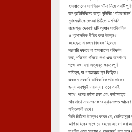
হাসপাতালের সামগ্রিক ঘটনা নিয়ে একটি পূর্ণ
জনপ্রতিনিধিদের জন্য সুনির্দিষ্ট ‘গাইডলাইন
মুখ্যমন্ত্রীকে দেওয়া চিঠিতে এমডিসি
রাজেশ্বর দেববর্মা দুটি প্রধান সাংবিধানিক
ও প্রশাসনিক নীতির কথা উল্লেখ
করেছেন: একজন বিধায়ক হিসেবে
সরকারি দফতর বা হাসপাতাল পরিদর্শন
করা, পরিষেবা খতিয়ে দেখা এবং জনগণের
পক্ষে কথা বলা অত্যন্ত গুরুত্বপূর্ণ
দায়িত্ব, যা গণতন্ত্রের মূল ভিত্তি।
একজন সরকারি আধিকারিক তাঁর কাজের
জন্য অবশ্যই দায়বদ্ধ। তবে একই
সাথে, পদের মর্যাদা রক্ষা এবং কর্মক্ষেত্রে
তাঁর সাথে সম্মানজনক ও ন্যায়সংগত আচরণ প
শক্তিশালী রাখে।
তিনি চিঠিতে উল্লেখ করেন যে, তেলিয়ামুড়া হা
আধিকারিকের সাথে যে ধরনের আচরণ করা হয়
নাগরিক একে ‘কঠোর ও অন্যায্য’ বলে মনে