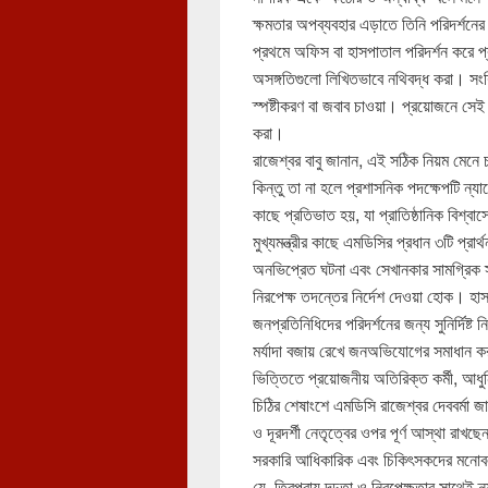
ক্ষমতার অপব্যবহার এড়াতে তিনি পরিদর্শনের
প্রথমে অফিস বা হাসপাতাল পরিদর্শন করে প্
অসঙ্গতিগুলো লিখিতভাবে নথিবদ্ধ করা। সংশ
স্পষ্টীকরণ বা জবাব চাওয়া। প্রয়োজনে সেই
করা।
রাজেশ্বর বাবু জানান, এই সঠিক নিয়ম মেনে
কিন্তু তা না হলে প্রশাসনিক পদক্ষেপটি ন্য
কাছে প্রতিভাত হয়, যা প্রাতিষ্ঠানিক বিশ্
মুখ্যমন্ত্রীর কাছে এমডিসির প্রধান ৩টি প্রা
অনভিপ্রেত ঘটনা এবং সেখানকার সামগ্রিক স্বাস্
নিরপেক্ষ তদন্তের নির্দেশ দেওয়া হোক। হা
জনপ্রতিনিধিদের পরিদর্শনের জন্য সুনির্দিষ্ট ন
মর্যাদা বজায় রেখে জনঅভিযোগের সমাধান কর
ভিত্তিতে প্রয়োজনীয় অতিরিক্ত কর্মী, আধুন
চিঠির শেষাংশে এমডিসি রাজেশ্বর দেববর্মা জানি
ও দূরদর্শী নেতৃত্বের ওপর পূর্ণ আস্থা রাখছে
সরকারি আধিকারিক এবং চিকিৎসকদের মনোবল 
যে, ত্রিপুরায় দৃঢ়তা ও নিরপেক্ষতার সাথেই