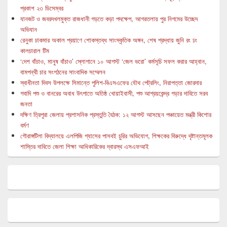
প্রকাশ ২৩ ডিসেম্বর
যানজট ও জবরদখলমুক্ত রাজধানী গড়তে কড়া পদক্ষেপ, আগরতলায় পুর নিগমের উচ্ছেদ
অভিযান
রেনুকা চাকমার অকাল প্রয়াণে শোকস্তব্ধ সাংস্কৃতিক অঙ্গন, শেষ শ্রদ্ধায় জুনি রং ঢং
কালচারাল টিম
‘দেশ বাঁচাও, মানুষ বাঁচাও’ স্লোগানে ১০ আগস্ট ‘জেল ভরো’ কর্মসূচি সফল করার আহ্বান,
বামপন্থী চার সংগঠনের সাংবাদিক সম্মেলন
স্বাধীনতা দিবস উপলক্ষে সিমান্তে পুলিশ-বিএসএফের যৌথ পেট্রলিং, নিরাপত্তা জোরদার
গবাদি পশু ও বানরের অবাধ উৎপাতে অতিষ্ঠ খোয়াইবাসী, পশু আশ্রয়কেন্দ্র গড়ার দাবিতে সরব
জনতা
দক্ষিণ ত্রিপুরা জেলায় প্রশাসনিক প্রস্তুতি বৈঠক: ১২ আগস্ট আসছেন পঞ্চায়েত মন্ত্রী কিশোর
বর্মণ
গৌরাঙ্গটিলা বিদ্যালয়ে এলপিজি গ্যাসের পাসবই চুরির অভিযোগ, শিক্ষকের বিরুদ্ধে দৃষ্টান্তমূলক
শাস্তির দাবিতে জেলা শিক্ষা আধিকারিকের দ্বারস্থ এসএফআই