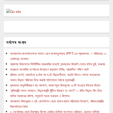
সর্বশেষ সংবাদ
আগরতলার জনসমাবেশকে সামনে রেখে জগবন্ধুপাড়ায় IPFT-এর প্রচারসভা, ৭ পরিবারের ১৭
ভোটারের যোগদান
প্রকাশ্য দিবালোকে সিসিটিভির নজরদারির মধ্যেই গন্ডাছড়ায় বিজেপি নেতার বাইক চুরি, চাঞ্চল্য
সাব্রুমে সাংবাদিক সংগঠনের উদ্যোগে রক্তদান শিবির, প্রকাশিত ‘দক্ষিণ বার্তা’
রবিবার এলেই খোয়াইয়ে ঘণ্টার পর ঘণ্টা বিদ্যুৎহীনতা, বাড়তি বিলেও ক্ষোভ! জনরোষের
আবহে বিদ্যুৎ পরিষেবা নিয়ে জরুরি পর্যালোচনা বৈঠকে মুখ্যমন্ত্রী
কৃষকদের আধুনিকীকরণে বড় পদক্ষেপ, কল্যাণপুরে বিনামূল্যে ৩৮টি পাওয়ার উইডার বিতরণ
‘কৃষিমন্ত্রী ক্ষেতে নামছেন, বিদ্যুৎমন্ত্রী খুঁটিতে উঠছেন না কেন?’— বর্ধিত বিদ্যুৎ বিল নিয়ে
মানিক সরকারের কটাক্ষ, মনুঘাটে সড়ক অবরোধ ও বিক্ষোভ
আগরতলা বিমানবন্দর ও দুই রেলস্টেশন থেকে অ্যাপ-ক্যাব পরিষেবার উদ্যোগ, পরিবহনমন্ত্রীর
উচ্চপর্যায়ের বৈঠক
৫ সেপ্টেম্বর থেকে ত্রিপুরায় বিশেষ ভোটার তালিকা সংশোধন অভিযান, চূড়ান্ত তালিকা