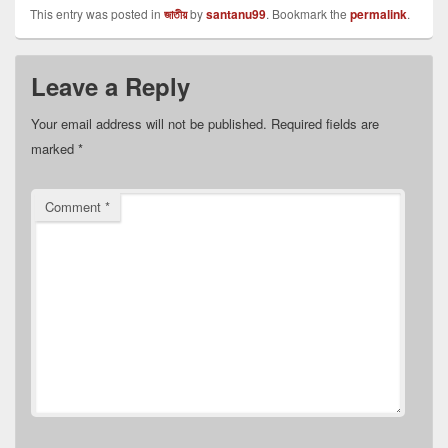
This entry was posted in
জাতীয়
by
santanu99
. Bookmark the
permalink
.
Leave a Reply
Your email address will not be published.
Required fields are
marked
*
Comment
*