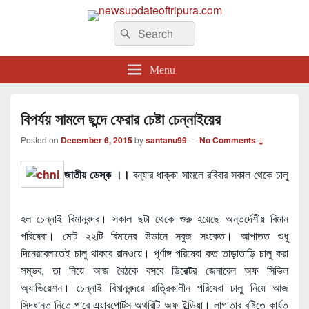
newsupdateoftripura.com
Search
The one & only exceptional Bengali Version online news & infotainment portal
Search
in Tripura.
for:
Menu
বিপর্যয় সামলে ছন্দে ফেরার চেষ্টা চেন্নাইয়ের
Posted on
December 6, 2015
by
santanu99
—
No Comments ↓
জাতীয় ডেস্ক ।।
বন্যার ধাক্কা সামলে রবিবার সকাল থেকে চালু
হল চেন্নাই বিমানবন্দর। সকাল ছটা থেকে শুরু হয়েছে অন্তর্দেশীয় বিমান
পরিষেবা। মোট ২২টি বিমানের উড়ানে সবুজ সংকেত। আপাতত শুধু
দিনেরবেলাতেই চালু থাকবে রানওয়ে। পূর্ণাঙ্গ পরিষেবা কত তাড়াতাড়ি চালু করা
সম্ভব, তা নিয়ে আজ বৈঠকে বসবে ডিরেক্টর জেনারেল অফ সিভিল
অ্যাভিয়েশন। চেন্নাই বিমানবন্দরে রাত্রিকালীন পরিষেবা চালু নিয়ে আজ
সিদ্ধান্ত নিতে পারে এয়ারপোর্টস অথরিটি অফ ইন্ডিয়া। লাগাতার বৃষ্টি
তে কার্যত