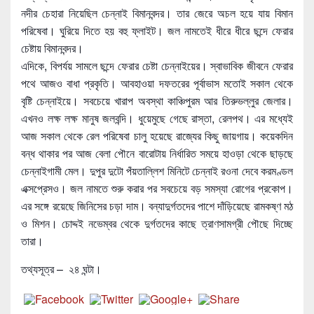
নদীর চেহারা নিয়েছিল চেন্নাই বিমানবন্দর। তার জেরে অচল হয়ে যায় বিমান
পরিষেবা। ঘুরিয়ে দিতে হয় বহু ফ্লাইট। জল নামতেই ধীরে ধীরে ছন্দে ফেরার
চেষ্টায় বিমানবন্দর।
এদিকে, বিপর্যয় সামলে ছন্দে ফেরার চেষ্টা চেন্নাইয়ের। স্বাভাবিক জীবনে ফেরার
পথে আজও বাধা প্রকৃতি। আবহাওয়া দফতরের পূর্বাভাস মতোই সকাল থেকে
বৃষ্টি চেন্নাইয়ে। সবচেয়ে খারাপ অবস্থা কাঞ্চিপুরম আর তিরুভল্লুর জেলার।
এখনও লক্ষ লক্ষ মানুষ জলবন্দি। ধুয়েমুছে গেছে রাস্তা, রেলপথ। এর মধ্যেই
আজ সকাল থেকে রেল পরিষেবা চালু হয়েছে রাজ্যের কিছু জায়গায়। কয়েকদিন
বন্ধ থাকার পর আজ বেলা পৌনে বারোটায় নির্ধারিত সময়ে হাওড়া থেকে ছাড়ছে
চেন্নাইগামী মেল। দুপুর দুটো পঁয়তাল্লিশ মিনিটে চেন্নাই রওনা দেবে করমণ্ডল
এক্সপ্রেসও। জল নামতে শুরু করার পর সবচেয়ে বড় সমস্যা রোগের প্রকোপ।
এর সঙ্গে রয়েছে জিনিসের চড়া দাম। বন্যাদুর্গতদের পাশে দাঁড়িয়েছে রামকষ্ণ মঠ
ও মিশন। চোদ্দই নভেম্বর থেকে দুর্গতদের কাছে ত্রাণসামগ্রী পৌছে দিচ্ছে
তারা।
তথ্যসূত্র – ২৪ ঘন্টা।