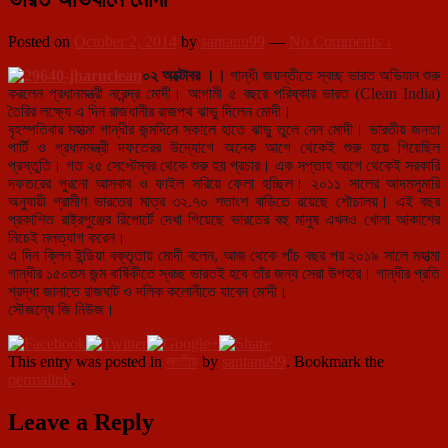
Posted on
October 2, 2014
by
santanu99
—
No Comments ↓
০২ অক্টোবর ।।
গান্ধী জয়ন্তীতে স্বচ্ছ ভারত অভিযান শুরু
করলেন প্রধানমন্ত্রী নরেন্দ্র মোদী। আগামী ৫ বছরে পরিষ্কার ভারত (Clean India)
তৈরির লক্ষ্যে এ দিন রাজধানীর রাজপথ ঝা
ড়ু দিলেন মোদী।
বৃহস্পতিবার মহাত্মা গান্ধীর জন্মদিনে সকালে হাতে ঝাড়ু তুলে নেন মোদী। ভারতীয় জনতা
পার্টি ও প্রধানমন্ত্রী দফতেরর উদ্যোগে অনেক আগে থেকেই শুরু হয়ে গিয়েছিল
প্রস্তুতি। গত ২৫ সেপ্টেম্বর থেকে শুরু হয় প্রচার। এক সপ্তাহ আগে থেকেই সরকারি
দফতরের পুরনো আসবাব ও ফাইল সরিয়ে ফেলা হচ্ছিল। ২০১১ সালের আদমসুমারি
অনুযায়ী গ্রামীণ ভারতের মাত্র ৩২.৭০ শতাংশ বাড়িতে রয়েছে শৌচালয়। এই বছর
প্রকাশিত রাষ্ট্রপুঞ্জের রিপোর্টে দেখা গিয়েছে ভারতের বহু মানুষ এখনও খোলা আকাশের
নিচেই মলত্যাগ করেন।
এ দিন ক্লিন ইন্ডিয়া বক্তৃতায় মোদী বলেন, আজ থেকে পাঁচ বছর পর ২০১৯ সালে মহাত্মা
গান্ধীর ১৫০তম জন্ম বার্ষিকীতে স্বচ্ছ ভারতই হবে তাঁর জন্য সেরা উপহার। গান্ধীর প্রতি
শ্রদ্ধা জানাতে রাজঘাট ও দলিক কলোনীতে যাবেন মোদী।
সৌজন্যে জি নিউজ।
This entry was posted in
জাতীয়
by
santanu99
. Bookmark the
permalink
.
Leave a Reply