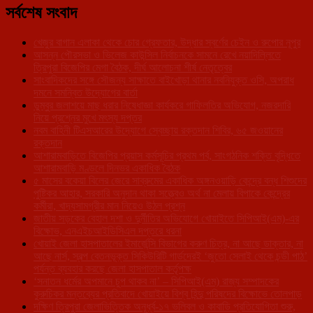
সর্বশেষ সংবাদ
খেজুর বাগান এলাকা থেকে চোর গ্রেফতার, উদ্ধার স্বর্ণের চেইন ও রুপোর নূপুর
আসন্ন পৌরসভা ও ভিলেজ কাউন্সিল নির্বাচনকে সামনে রেখে নয়াদিল্লিতে
ত্রিপুরা বিজেপির মেগা বৈঠক, দীর্ঘ আলোচনা শীর্ষ নেতৃত্বের
সাংবাদিকদের সঙ্গে সৌজন্য সাক্ষাতে বাইখোড়া থানার নবনিযুক্ত ওসি, অপরাধ
দমনে সমন্বিত উদ্যোগের বার্তা
ডুম্বুর জলাশয়ে মাছ ধরার নিষেধাজ্ঞা কার্যকরে গাফিলতির অভিযোগ, নজরদারি
নিয়ে প্রশ্নের মুখে মৎস্য দপ্তর
নবম বাহিনী টিএসআরের উদ্যোগে স্বেচ্ছায় রক্তদান শিবির, ৬৫ জওয়ানের
রক্তদান
আশারামবাড়িতে বিজেপির প্রয়াস কর্মসূচির প্রথম পর্ব, সাংগঠনিক শক্তি বৃদ্ধিতে
আশারামবাড়ি মণ্ডলে দিনভর একাধিক বৈঠক
৫ মাসের বকেয়া বিলের জেরে সাব্রুমের একাধিক অঙ্গনওয়াড়ি কেন্দ্রে বন্ধ শিশুদের
পুষ্টিকর আহার, সরকারি অনুদান থাকা সত্ত্বেও অর্থ না মেলায় বিপাকে কেন্দ্রের
কর্মীরা, খাদ্যসামগ্রীর মান নিয়েও উঠল প্রশ্ন
জাতীয় সড়কের বেহাল দশা ও দুর্নীতির অভিযোগে খোয়াইতে সিপিআই(এম)-এর
বিক্ষোভ, এনএইচআইডিসিএল দপ্তরে ধরনা
খোয়াই জেলা হাসপাতালের ইমার্জেন্সি বিভাগের করুণ চিত্র, না আছে ডাক্তার, না
আছে নার্স, স্বল্প বেতনভূক্ত সিকিউরিটি গার্ডদেরই ‘জুতো সেলাই থেকে চন্ডী পাঠ’
পর্যন্ত ব্যবহার করছে জেলা হাসপাতাল কর্তৃপক্ষ
‘সনাতন ধর্মের অপমানে চুপ থাকব না’ – সিপিআই(এম) রাজ্য সম্পাদকের
কুরুচিকর মন্তব্যের প্রতিবাদে খোয়াইয়ে বিশ্ব হিন্দু পরিষদের বিক্ষোভে তোলপাড়
দক্ষিণ ত্রিপুরা জেলাভিত্তিক অনূর্ধ্ব-১৭ ভলিবল ও কাবাডি প্রতিযোগিতা শুরু,