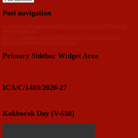
Post navigation
←
Previous
Previous post:
বিমানে চড়ে বিদেশে যেতে হলে ভারতীয়দের আর
লাগবে না ডিপার্চার কার্ড
Next
→
Next post:
অবশেষে সিআইডি-র হাতে গ্রেফতার হলেন কলকাতা
হাইকোর্টের অবসরপ্রাপ্ত বিচারপতি সিএস কারনান
Primary Sidebar Widget Area
ICA/C/1483/2026-27
Kokborok Day (V-658)