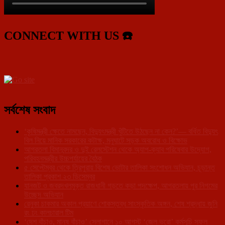
CONNECT WITH US ☎️
সর্বশেষ সংবাদ
‘কৃষিমন্ত্রী ক্ষেতে নামছেন, বিদ্যুৎমন্ত্রী খুঁটিতে উঠছেন না কেন?’— বর্ধিত বিদ্যুৎ
বিল নিয়ে মানিক সরকারের কটাক্ষ, মনুঘাটে সড়ক অবরোধ ও বিক্ষোভ
আগরতলা বিমানবন্দর ও দুই রেলস্টেশন থেকে অ্যাপ-ক্যাব পরিষেবার উদ্যোগ,
পরিবহনমন্ত্রীর উচ্চপর্যায়ের বৈঠক
৫ সেপ্টেম্বর থেকে ত্রিপুরায় বিশেষ ভোটার তালিকা সংশোধন অভিযান, চূড়ান্ত
তালিকা প্রকাশ ২৩ ডিসেম্বর
যানজট ও জবরদখলমুক্ত রাজধানী গড়তে কড়া পদক্ষেপ, আগরতলায় পুর নিগমের
উচ্ছেদ অভিযান
রেনুকা চাকমার অকাল প্রয়াণে শোকস্তব্ধ সাংস্কৃতিক অঙ্গন, শেষ শ্রদ্ধায় জুনি
রং ঢং কালচারাল টিম
‘দেশ বাঁচাও, মানুষ বাঁচাও’ স্লোগানে ১০ আগস্ট ‘জেল ভরো’ কর্মসূচি সফল