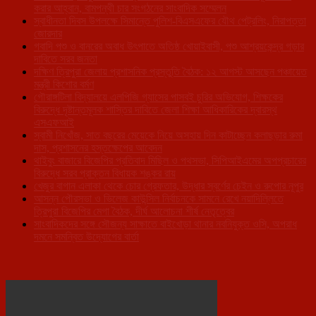
করার আহ্বান, বামপন্থী চার সংগঠনের সাংবাদিক সম্মেলন
স্বাধীনতা দিবস উপলক্ষে সিমান্তে পুলিশ-বিএসএফের যৌথ পেট্রলিং, নিরাপত্তা
জোরদার
গবাদি পশু ও বানরের অবাধ উৎপাতে অতিষ্ঠ খোয়াইবাসী, পশু আশ্রয়কেন্দ্র গড়ার
দাবিতে সরব জনতা
দক্ষিণ ত্রিপুরা জেলায় প্রশাসনিক প্রস্তুতি বৈঠক: ১২ আগস্ট আসছেন পঞ্চায়েত
মন্ত্রী কিশোর বর্মণ
গৌরাঙ্গটিলা বিদ্যালয়ে এলপিজি গ্যাসের পাসবই চুরির অভিযোগ, শিক্ষকের
বিরুদ্ধে দৃষ্টান্তমূলক শাস্তির দাবিতে জেলা শিক্ষা আধিকারিকের দ্বারস্থ
এসএফআই
স্বামী নিখোঁজ, সাত বছরের মেয়েকে নিয়ে অসহায় দিন কাটাচ্ছেন কলাছড়ার রুমা
দাস, প্রশাসনের হস্তক্ষেপের আবেদন
থাইবুং বাজারে বিজেপির প্রতিবাদ মিছিল ও পথসভা, সিপিআইএমের অপপ্রচারের
বিরুদ্ধে সরব প্রাক্তন বিধায়ক শঙ্কর রায়
খেজুর বাগান এলাকা থেকে চোর গ্রেফতার, উদ্ধার স্বর্ণের চেইন ও রুপোর নূপুর
আসন্ন পৌরসভা ও ভিলেজ কাউন্সিল নির্বাচনকে সামনে রেখে নয়াদিল্লিতে
ত্রিপুরা বিজেপির মেগা বৈঠক, দীর্ঘ আলোচনা শীর্ষ নেতৃত্বের
সাংবাদিকদের সঙ্গে সৌজন্য সাক্ষাতে বাইখোড়া থানার নবনিযুক্ত ওসি, অপরাধ
দমনে সমন্বিত উদ্যোগের বার্তা