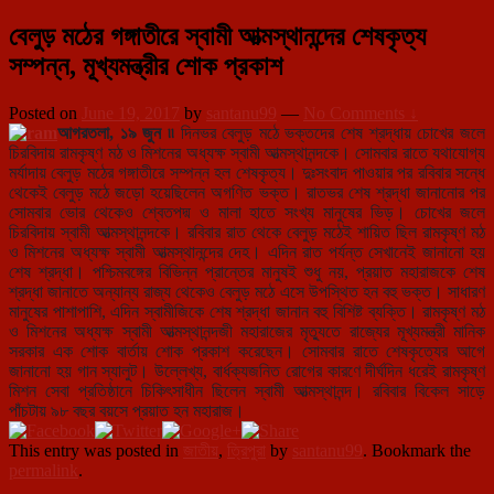
বেলুড় মঠের গঙ্গাতীরে স্বামী আত্মস্থানন্দের শেষকৃত্য
সম্পন্ন, মূখ্যমন্ত্রীর শোক প্রকাশ
Posted on
June 19, 2017
by
santanu99
—
No Comments ↓
আগরতলা, ১৯ জুন ৷৷
দিনভর বেলুড় মঠে ভক্তদের শেষ শ্রদ্ধায় চোখের জলে
চিরবিদায় রামকৃষ্ণ মঠ ও মিশনের অধ্যক্ষ স্বামী আত্মস্থানন্দকে। সোমবার রাতে যথাযোগ্য
মর্যাদায় বেলুড় মঠের গঙ্গাতীরে সম্পন্ন হল শেষকৃত্য। দুঃসংবাদ পাওয়ার পর রবিবার সন্ধে
থেকেই বেলুড় মঠে জড়ো হয়েছিলেন অগণিত ভক্ত। রাতভর শেষ শ্রদ্ধা জানানোর পর
সোমবার ভোর থেকেও শ্বেতপদ্ম ও মালা হাতে সংখ্য মানুষের ভিড়। চোখের জলে
চিরবিদায় স্বামী আত্মস্থানন্দকে। রবিবার রাত থেকে বেলুড় মঠেই শায়িত ছিল রামকৃষ্ণ মঠ
ও মিশনের অধ্যক্ষ স্বামী আত্মস্থানন্দের দেহ। এদিন রাত পর্যন্ত সেখানেই জানানো হয়
শেষ শ্রদ্ধা। পশ্চিমবঙ্গের বিভিন্ন প্রান্তের মানুষই শুধু নয়, প্রয়াত মহারাজকে শেষ
শ্রদ্ধা জানাতে অন্যান্য রাজ্য থেকেও বেলুড় মঠে এসে উপস্থিত হন বহু ভক্ত। সাধারণ
মানুষের পাশাপাশি, এদিন স্বামীজিকে শেষ শ্রদ্ধা জানান বহু বিশিষ্ট ব্যক্তি। রামকৃষ্ণ মঠ
ও মিশনের অধ্যক্ষ স্বামী আত্মস্থানন্দজী মহারাজের মৃত্যুতে রাজ্যের মূখ্যমন্ত্রী মানিক
সরকার এক শোক বার্তায় শোক প্রকাশ করেছেন। সোমবার রাতে শেষকৃত্যের আগে
জানানো হয় গান স্যালুট। উল্লেখ্য, বার্ধক্যজনিত রোগের কারণে দীর্ঘদিন ধরেই রামকৃষ্ণ
মিশন সেবা প্রতিষ্ঠানে চিকিৎসাধীন ছিলেন স্বামী আত্মস্থানন্দ। রবিবার বিকেল সাড়ে
পাঁচটায় ৯৮ বছর বয়সে প্রয়াত হন মহারাজ।
This entry was posted in
জাতীয়
,
ত্রিপুরা
by
santanu99
. Bookmark the
permalink
.