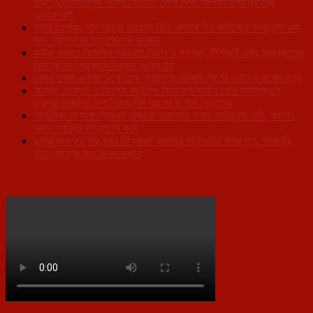
বিরুদ্ধে দৃষ্টান্তমূলক শাস্তির দাবিতে জেলা শিক্ষা আধিকারিকের দ্বারস্থ
এসএফআই
স্বামী নিখোঁজ, সাত বছরের মেয়েকে নিয়ে অসহায় দিন কাটাচ্ছেন কলাছড়ার রুমা
দাস, প্রশাসনের হস্তক্ষেপের আবেদন
থাইবুং বাজারে বিজেপির প্রতিবাদ মিছিল ও পথসভা, সিপিআইএমের অপপ্রচারের
বিরুদ্ধে সরব প্রাক্তন বিধায়ক শঙ্কর রায়
খেজুর বাগান এলাকা থেকে চোর গ্রেফতার, উদ্ধার স্বর্ণের চেইন ও রুপোর নূপুর
আসন্ন পৌরসভা ও ভিলেজ কাউন্সিল নির্বাচনকে সামনে রেখে নয়াদিল্লিতে
ত্রিপুরা বিজেপির মেগা বৈঠক, দীর্ঘ আলোচনা শীর্ষ নেতৃত্বের
সাংবাদিকদের সঙ্গে সৌজন্য সাক্ষাতে বাইখোড়া থানার নবনিযুক্ত ওসি, অপরাধ
দমনে সমন্বিত উদ্যোগের বার্তা
ডুম্বুর জলাশয়ে মাছ ধরার নিষেধাজ্ঞা কার্যকরে গাফিলতির অভিযোগ, নজরদারি
নিয়ে প্রশ্নের মুখে মৎস্য দপ্তর