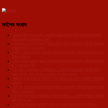
সর্বশেষ সংবাদ
আগরতলা বিমানবন্দর ও দুই রেলস্টেশন থেকে অ্যাপ-ক্যাব পরিষেবার উদ্যোগ,
পরিবহনমন্ত্রীর উচ্চপর্যায়ের বৈঠক
৫ সেপ্টেম্বর থেকে ত্রিপুরায় বিশেষ ভোটার তালিকা সংশোধন অভিযান, চূড়ান্ত
তালিকা প্রকাশ ২৩ ডিসেম্বর
যানজট ও জবরদখলমুক্ত রাজধানী গড়তে কড়া পদক্ষেপ, আগরতলায় পুর নিগমের
উচ্ছেদ অভিযান
রেনুকা চাকমার অকাল প্রয়াণে শোকস্তব্ধ সাংস্কৃতিক অঙ্গন, শেষ শ্রদ্ধায় জুনি
রং ঢং কালচারাল টিম
‘দেশ বাঁচাও, মানুষ বাঁচাও’ স্লোগানে ১০ আগস্ট ‘জেল ভরো’ কর্মসূচি সফল
করার আহ্বান, বামপন্থী চার সংগঠনের সাংবাদিক সম্মেলন
স্বাধীনতা দিবস উপলক্ষে সিমান্তে পুলিশ-বিএসএফের যৌথ পেট্রলিং, নিরাপত্তা
জোরদার
গবাদি পশু ও বানরের অবাধ উৎপাতে অতিষ্ঠ খোয়াইবাসী, পশু আশ্রয়কেন্দ্র গড়ার
দাবিতে সরব জনতা
দক্ষিণ ত্রিপুরা জেলায় প্রশাসনিক প্রস্তুতি বৈঠক: ১২ আগস্ট আসছেন পঞ্চায়েত
মন্ত্রী কিশোর বর্মণ
গৌরাঙ্গটিলা বিদ্যালয়ে এলপিজি গ্যাসের পাসবই চুরির অভিযোগ, শিক্ষকের