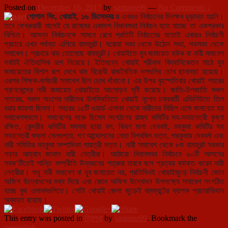
Posted on
December 16, 2017
by
santanu99
—
No Comments ↓
গোপাল সিং, খোয়াই, ১৬ ডিসেম্বর ৷৷
এখনও নির্বাচনের দিনক্ষন চূড়ান্ত হয়নি।
তবে ফেব্রুয়ারী মাসেই যে রাজ্যের একাদশ বিধানসভা নির্বাচন হতে যাচ্ছে তা একপ্রকার
নিশ্চিত। আসন্ন নির্বাচনকে সামনে রেখে প্রতিটি নির্বাচনের মতোই এবারও নির্বাচনী
প্রচারে এখন পর্যন্ত এগিয়ে বামফ্রন্ট। ঘরোয়া সভা থেকে উঠোন সভা, পথসভা থেকে
সমাবেশ। প্রচারে ঝড় তোলেছে বামফ্রন্ট। খোয়াইতে যুব জমায়েত হউক বা নারী সমাবেশ
সবটাই ঐতিহাসিক রূপ নিয়েছে। ইতিমধ্যে খোয়াই শ্রীনাথ বিদ্যানিকেতন মাঠে যুব
জমায়েতের বিশাল রূপ দেখে বাম বিরোধী রাজনৈতিক দলগুলির চোখ ছানাবড়া হয়েছে।
এরপর শিক্ষক-কর্মচারী সমাবেশ ছিল চোখ ধাঁধানো। এর উপর বৃহস্পতিবার খোয়াই শহরের
প্রাণকেন্দ্রে নারী জমায়েত খোয়াইতে আলোড়ন সৃষ্টি করেছে। জাতি-উপজাতি সকল
স্তরের, সকল অংশের নারীদের উপস্থিতিতে খোয়াই নৃপেন চক্রবর্তী এভিনিউতে তিল
ধরার জায়গা ছিলনা। শহরের ১৫টি ওয়ার্ড এলাকা থেকে নারীদের মিছিল এসে জমায়েত হয়
সমাবেশস্থলে। সমাবেশের মঞ্চে ছিলেন সংগঠনের রাজ্য কমিটির সহ-সভানেত্রী কৃষ্ণা
রক্ষিত, কেন্দ্রীয় কমিটির সদস্যা ছায়া বল, কিরণ মালা দেববর্মা, মহকুমা কমিটির সহ
সভানেত্রী শুক্লা সেনগুপ্তা, গণ আন্দোলনের নেতা বিশ্বজিৎ দত্ত, পদ্মকুমার দেববর্মা এবং
নারী সমিতির মহকুমা সম্পাদিকা গায়ত্রী দত্ত। নারী সমাবেশ থেকে ৮ম বামফ্রন্ট সরকার
গড়ার আহ্বান জানান নারী নেত্রীরা। আঠারো বিধানসভা নির্বাচনে ৬০টি আসনের
সবক’টিতেই শান্তি সম্প্রীতি উন্নয়নের শত্রুরা হারবে বলে প্রত্যয় ব্যাক্ত করেন নারী
নেত্রীরা। শুধু নারী সমাবেশ বা যুব জমায়েত নয়, প্রতিদিনই খোয়াইজুড়ে নির্বাচনী জোন
অফিস উদ্বোধনের মধ্য দিয়ে এবং জোন অফিস উদ্বোধন উপলক্ষ্যে সমাবেশ সংগঠিত
হচ্ছে বুথ এলাকাগুলিতে। গোটা খোয়াই জেলা জুড়েই বামফ্রন্টের ব্যাপক প্রচারাভিযান
অব্যহত রয়েছে।
This entry was posted in
ত্রিপুরা
by
santanu99
. Bookmark the
permalink
.