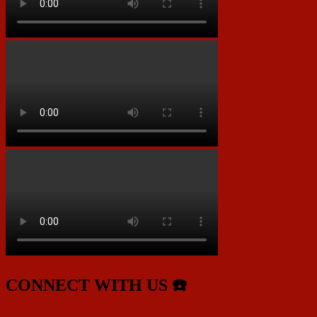
CONNECT WITH US ☎️