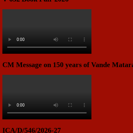
CM Message on 150 years of Vande Mata
ICA/D/546/2026-27