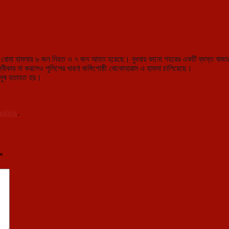
ী বোমা হামলায় ৬ জন নিহত ও ৭ জন আহত হয়েছে। বুধবার কানো শহরের একটি ব্যস্ত বাজা
বীকার না করলেও পুলিশের ধারণা জঙ্গিগোষ্ঠী বোকোহারাম এ হামলা চালিয়েছে।
 মানুষ হতাহত হয়।
alink
.
*