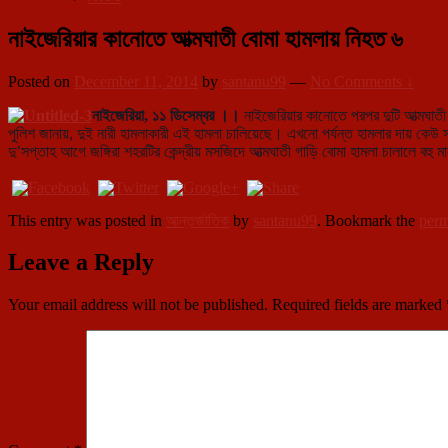
নাইজেরিয়ার কানোতে আত্মঘাতী বোমা হামলায় নিহত ৬
Posted on
December 11, 2014
by
santanu99
—
No Comments ↓
নাইজেরিয়া, ১১ ডিসেম্বর ।।
নাইজেরিয়ার কানোতে পরপর দুটি আত্মঘাত
পুলিশ জানায়, দুই নারী হা
মলাকারী এই হামলা চালিয়েছে। এখনো পর্যন্ত হামলার দায় কেউ স্
দু’সপ্তাহ আগে জঙ্গিরা শহরটির কেন্দ্রীয় মসজিদে আত্মঘাতী গাড়ি বোমা হামলা চালালে বহু
This entry was posted in
আন্তর্জাতিক
by
santanu99
. Bookmark the
perm
Leave a Reply
Your email address will not be published.
Required fields are marked