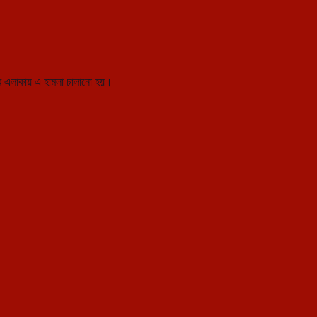
র এলাকায় এ হামলা চালানো হয়।