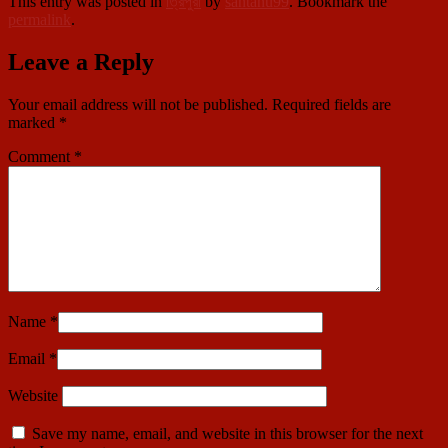
This entry was posted in
ত্রিপুরা
by
santanu99
. Bookmark the
permalink
.
Leave a Reply
Your email address will not be published.
Required fields are
marked
*
Comment
*
Name
*
Email
*
Website
Save my name, email, and website in this browser for the next