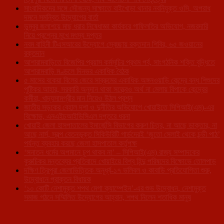
সাংবাদিকদের সঙ্গে সৌজন্য সাক্ষাতে বাইখোড়া থানার নবনিযুক্ত ওসি, অপরাধ
দমনে সমন্বিত উদ্যোগের বার্তা
ডুম্বুর জলাশয়ে মাছ ধরার নিষেধাজ্ঞা কার্যকরে গাফিলতির অভিযোগ, নজরদারি
নিয়ে প্রশ্নের মুখে মৎস্য দপ্তর
নবম বাহিনী টিএসআরের উদ্যোগে স্বেচ্ছায় রক্তদান শিবির, ৬৫ জওয়ানের
রক্তদান
আশারামবাড়িতে বিজেপির প্রয়াস কর্মসূচির প্রথম পর্ব, সাংগঠনিক শক্তি বৃদ্ধিতে
আশারামবাড়ি মণ্ডলে দিনভর একাধিক বৈঠক
৫ মাসের বকেয়া বিলের জেরে সাব্রুমের একাধিক অঙ্গনওয়াড়ি কেন্দ্রে বন্ধ শিশুদের
পুষ্টিকর আহার, সরকারি অনুদান থাকা সত্ত্বেও অর্থ না মেলায় বিপাকে কেন্দ্রের
কর্মীরা, খাদ্যসামগ্রীর মান নিয়েও উঠল প্রশ্ন
জাতীয় সড়কের বেহাল দশা ও দুর্নীতির অভিযোগে খোয়াইতে সিপিআই(এম)-এর
বিক্ষোভ, এনএইচআইডিসিএল দপ্তরে ধরনা
খোয়াই জেলা হাসপাতালের ইমার্জেন্সি বিভাগের করুণ চিত্র, না আছে ডাক্তার, না
আছে নার্স, স্বল্প বেতনভূক্ত সিকিউরিটি গার্ডদেরই ‘জুতো সেলাই থেকে চন্ডী পাঠ’
পর্যন্ত ব্যবহার করছে জেলা হাসপাতাল কর্তৃপক্ষ
‘সনাতন ধর্মের অপমানে চুপ থাকব না’ – সিপিআই(এম) রাজ্য সম্পাদকের
কুরুচিকর মন্তব্যের প্রতিবাদে খোয়াইয়ে বিশ্ব হিন্দু পরিষদের বিক্ষোভে তোলপাড়
দক্ষিণ ত্রিপুরা জেলাভিত্তিক অনূর্ধ্ব-১৭ ভলিবল ও কাবাডি প্রতিযোগিতা শুরু,
উদ্বোধনে প্রাক্তন বিধায়ক
‘১০ কোটি নেশামুক্ত শপথ মেগা ক্যাম্পেইন’-এর শুভ উদ্বোধন, নেশামুক্ত
সমাজ গঠনে সম্মিলিত উদ্যোগের আহ্বান, শপথ নিলেন শতাধিক মানুষ