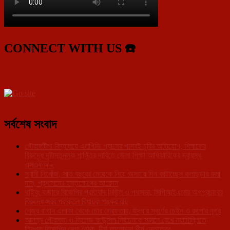
CONNECT WITH US ☎️
সর্বশেষ সংবাদ
গৌরাঙ্গটিলা বিদ্যালয়ে এলপিজি গ্যাসের পাসবই চুরির অভিযোগ, শিক্ষকের
বিরুদ্ধে দৃষ্টান্তমূলক শাস্তির দাবিতে জেলা শিক্ষা আধিকারিকের দ্বারস্থ
এসএফআই
স্বামী নিখোঁজ, সাত বছরের মেয়েকে নিয়ে অসহায় দিন কাটাচ্ছেন কলাছড়ার রুমা
দাস, প্রশাসনের হস্তক্ষেপের আবেদন
থাইবুং বাজারে বিজেপির প্রতিবাদ মিছিল ও পথসভা, সিপিআইএমের অপপ্রচারের
বিরুদ্ধে সরব প্রাক্তন বিধায়ক শঙ্কর রায়
খেজুর বাগান এলাকা থেকে চোর গ্রেফতার, উদ্ধার স্বর্ণের চেইন ও রুপোর নূপুর
আসন্ন পৌরসভা ও ভিলেজ কাউন্সিল নির্বাচনকে সামনে রেখে নয়াদিল্লিতে
ত্রিপুরা বিজেপির মেগা বৈঠক, দীর্ঘ আলোচনা শীর্ষ নেতৃত্বের