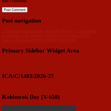
time I comment.
Post navigation
←
Previous
Previous post:
ভয়াবহ রেল দুর্ঘটনায় মৃত ৮, আহত কমপক্ষে
৫০,লাইনচ্যুত ১২ বগি, দুমড়েমুচড়ে যায় বিকানের এক্সপ্রেসের ৪-৫টি বগি
Next
→
Next post:
বিনামূল্যে স্বেচ্ছায় শ্রমদান কর্মসূচি
Primary Sidebar Widget Area
ICA/C/1483/2026-27
Kokborok Day (V-658)