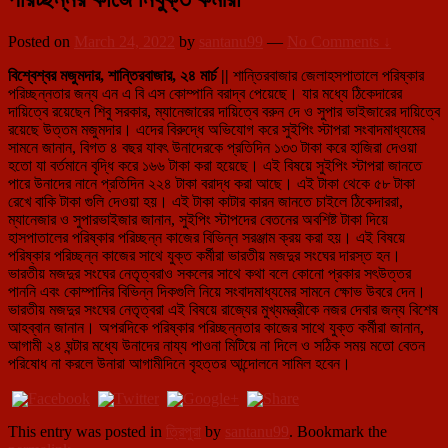
Posted on
March 24, 2022
by
santanu99
—
No Comments ↓
বিশ্বেশ্বর মজুমদার, শান্তিরবাজার, ২৪ মার্চ ||
শান্তিরবাজার জেলাহসপাতালে পরিষ্কার
পরিচ্ছন্নতার জন্য এন এ বি এস কোম্পানি বরাদ্ব পেয়েছে। যার মধ্যে ঠিকেদারের
দায়িত্বে রয়েছেন শিবু সরকার, ম্যানেজারের দায়িত্বে বরুন দে ও সুপার ভাইজারের দায়িত্বে
রয়েছে উত্তম মজুমদার। এদের বিরুদ্ধে অভিযোগ করে সুইপিং স্টাপরা সংবাদমাধ্যমের
সামনে জানান, বিগত ৪ বছর যাবৎ উনাদেরকে প্রতিদিন ১৩৩ টাকা করে হাজিরা দেওয়া
হতো যা বর্তমানে বৃদ্ধি করে ১৬৬ টাকা করা হয়েছে। এই বিষয়ে সুইপিং স্টাপরা জানতে
পারে উনাদের নানে প্রতিদিন ২২৪ টাকা বরাদ্ধ করা আছে। এই টাকা থেকে ৫৮ টাকা
রেখে বাকি টাকা গুলি দেওয়া হয়। এই টাকা কাটার কারন জানতে চাইলে ঠিকেদাররা,
ম্যানেজার ও সুপারভাইজার জানান, সুইপিং স্টাপদের বেতনের অবশিষ্ট টাকা দিয়ে
হাসপাতালের পরিষ্কার পরিচ্ছন্ন কাজের বিভিন্ন সরঞ্জাম ক্রয় করা হয়। এই বিষয়ে
পরিষ্কার পরিচ্ছন্ন কাজের সাথে যুক্ত কর্মীরা ভারতীয় মজদুর সংঘের দারস্ত হন।
ভারতীয় মজদুর সংঘের নেতৃত্বরাও সকলের সাথে কথা বলে কোনো প্রকার সৎউত্তর
পাননি এবং কোম্পানির বিভিন্ন দিকগুলি নিয়ে সংবাদমাধ্যমের সামনে ক্ষোভ উবরে দেন।
ভারতীয় মজদুর সংঘের নেতৃত্বরা এই বিষয়ে রাজ্যের মুখ্যমন্ত্রীকে নজর দেবার জন্য বিশেষ
আহব্বান জানান। অপরদিকে পরিষ্কার পরিচ্ছন্নতার কাজের সাথে যুক্ত কর্মীরা জানান,
আগামী ২৪ ঘন্টার মধ্যে উনাদের নায্য পাওনা মিটিয়ে না দিলে ও সঠিক সময় মতো বেতন
পরিষোধ না করলে উনারা আগামীদিনে বৃহত্তর আন্দোলনে সামিল হবেন।
This entry was posted in
ত্রিপুরা
by
santanu99
. Bookmark the