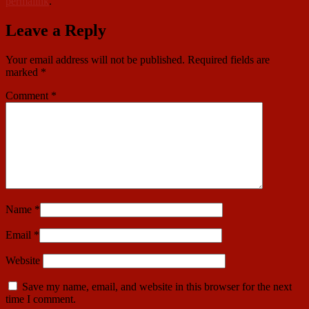
permalink
.
Leave a Reply
Your email address will not be published.
Required fields are
marked
*
Comment
*
Name
*
Email
*
Website
Save my name, email, and website in this browser for the next
time I comment.