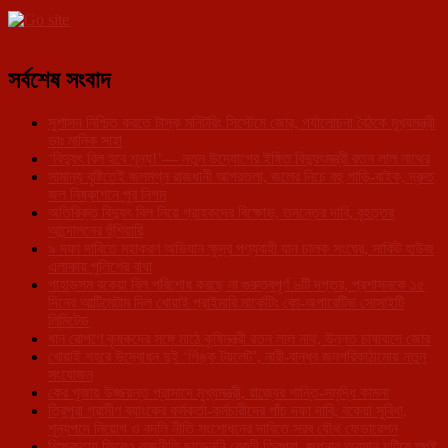
সর্বশেষ সংবাদ
সুশাসন নিশ্চিত করতে টাস্ক মনিটরিং সিস্টেমে জোর, পর্যালোচনা বৈঠকে মুখ্যমন্ত্রী
ডাঃ মানিক সাহা
‘বিদ্যুৎ বিল হবে শূন্য!’— নতুন উদ্যোগের ইঙ্গিত বিদ্যুৎমন্ত্রী রতন লাল নাথের
সামান্য বৃষ্টিতেই জলমগ্ন রাজধানী আগরতলা, জলের নিচে বহু গাড়ি-বাইক, দ্রুত
জল নিষ্কাশনে পুর নিগম
অতিরিক্ত বিদ্যুৎ বিল নিয়ে গ্রাহকদের বিক্ষোভ, তদন্তের দাবি, বৃহত্তর
আন্দোলনের হুঁশিয়ারি
৯ দফা দাবিতে মহাকরণ অভিযান ক্ষুদ্র পণ্যবাহী যান চালক সংঘের, সার্কিট হাউজ
এলাকায় পুলিশের বাধা
পাহাড়সম বকেয়া বিল পরিশোধ করছে না গুরুত্বপূর্ণ ৬টি দপ্তর, প্রশাসনকে ১৫
দিনের আল্টিমেটাম দিল খোয়াই প্রাইমারি মার্কেটিং কো-অপারেটিভ সোসাইটি
লিমিটেড
ধান রোপণে কৃষকদের সঙ্গে মাঠে কৃষিমন্ত্রী রতন লাল নাথ, উন্নত চাষাবাদে জোর
খোয়াই শহরে উদ্বোধন দুই ‘পিঙ্ক টয়লেট’, নারী-বান্ধব জনপরিকাঠামোয় নতুন
সংযোজন
কের পূজায় উজ্জয়ন্ত প্রাসাদে মুখ্যমন্ত্রী, রাজ্যের শান্তি-সমৃদ্ধি কামনা
ত্রিপুরা গ্রামীণ ব্যাংকের কর্মকর্তা-কর্মচারীদের পাঁচ দফা দাবি, বকেয়া সুবিধা,
শূন্যপদে নিয়োগ ও বদলি নীতি সংশোধনের দাবিতে সরব যৌথ ফেডারেশন
শিক্ষকতায় ফিরেও রাজনীতি ছাড়েননি রেবতী ত্রিপুরা, জল্পনার অবসান ঘটিয়ে স্পষ্ট