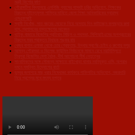
মন্ত্রী কিশোর বর্মণ
গৌরাঙ্গটিলা বিদ্যালয়ে এলপিজি গ্যাসের পাসবই চুরির অভিযোগ, শিক্ষকের
বিরুদ্ধে দৃষ্টান্তমূলক শাস্তির দাবিতে জেলা শিক্ষা আধিকারিকের দ্বারস্থ
এসএফআই
স্বামী নিখোঁজ, সাত বছরের মেয়েকে নিয়ে অসহায় দিন কাটাচ্ছেন কলাছড়ার রুমা
দাস, প্রশাসনের হস্তক্ষেপের আবেদন
থাইবুং বাজারে বিজেপির প্রতিবাদ মিছিল ও পথসভা, সিপিআইএমের অপপ্রচারের
বিরুদ্ধে সরব প্রাক্তন বিধায়ক শঙ্কর রায়
খেজুর বাগান এলাকা থেকে চোর গ্রেফতার, উদ্ধার স্বর্ণের চেইন ও রুপোর নূপুর
আসন্ন পৌরসভা ও ভিলেজ কাউন্সিল নির্বাচনকে সামনে রেখে নয়াদিল্লিতে
ত্রিপুরা বিজেপির মেগা বৈঠক, দীর্ঘ আলোচনা শীর্ষ নেতৃত্বের
সাংবাদিকদের সঙ্গে সৌজন্য সাক্ষাতে বাইখোড়া থানার নবনিযুক্ত ওসি, অপরাধ
দমনে সমন্বিত উদ্যোগের বার্তা
ডুম্বুর জলাশয়ে মাছ ধরার নিষেধাজ্ঞা কার্যকরে গাফিলতির অভিযোগ, নজরদারি
নিয়ে প্রশ্নের মুখে মৎস্য দপ্তর