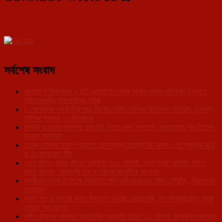
সর্বশেষ সংবাদ
আগরতলা বিমানবন্দর ও দুই রেলস্টেশন থেকে অ্যাপ-ক্যাব পরিষেবার উদ্যোগ,
পরিবহনমন্ত্রীর উচ্চপর্যায়ের বৈঠক
৫ সেপ্টেম্বর থেকে ত্রিপুরায় বিশেষ ভোটার তালিকা সংশোধন অভিযান, চূড়ান্ত
তালিকা প্রকাশ ২৩ ডিসেম্বর
যানজট ও জবরদখলমুক্ত রাজধানী গড়তে কড়া পদক্ষেপ, আগরতলায় পুর নিগমের
উচ্ছেদ অভিযান
রেনুকা চাকমার অকাল প্রয়াণে শোকস্তব্ধ সাংস্কৃতিক অঙ্গন, শেষ শ্রদ্ধায় জুনি
রং ঢং কালচারাল টিম
‘দেশ বাঁচাও, মানুষ বাঁচাও’ স্লোগানে ১০ আগস্ট ‘জেল ভরো’ কর্মসূচি সফল
করার আহ্বান, বামপন্থী চার সংগঠনের সাংবাদিক সম্মেলন
স্বাধীনতা দিবস উপলক্ষে সিমান্তে পুলিশ-বিএসএফের যৌথ পেট্রলিং, নিরাপত্তা
জোরদার
গবাদি পশু ও বানরের অবাধ উৎপাতে অতিষ্ঠ খোয়াইবাসী, পশু আশ্রয়কেন্দ্র গড়ার
দাবিতে সরব জনতা
দক্ষিণ ত্রিপুরা জেলায় প্রশাসনিক প্রস্তুতি বৈঠক: ১২ আগস্ট আসছেন পঞ্চায়েত