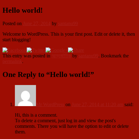
Hello world!
Posted on
June 27, 2014
by
santanu99
Welcome to WordPress. This is your first post. Edit or delete it, then
start blogging!
This entry was posted in
আন্তর্জাতিক
by
santanu99
. Bookmark the
permalink
.
One Reply to “Hello world!”
Mr WordPress
on
June 27, 2014 at 11:20 am
said:
Hi, this is a comment.
To delete a comment, just log in and view the post's
comments. There you will have the option to edit or delete
them.