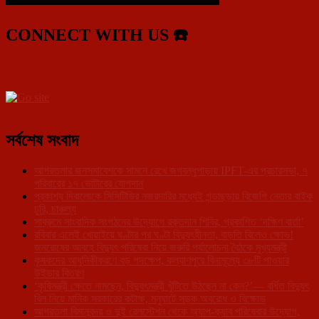
CONNECT WITH US ☎️
সর্বশেষ সংবাদ
আগরতলার জনসমাবেশকে সামনে রেখে জগবন্ধুপাড়ায় IPFT-এর প্রচারসভা, ৭
পরিবারের ১৭ ভোটারের যোগদান
প্রকাশ্য দিবালোকে সিসিটিভির নজরদারির মধ্যেই গন্ডাছড়ায় বিজেপি নেতার বাইক
চুরি, চাঞ্চল্য
সাব্রুমে সাংবাদিক সংগঠনের উদ্যোগে রক্তদান শিবির, প্রকাশিত ‘দক্ষিণ বার্তা’
রবিবার এলেই খোয়াইয়ে ঘণ্টার পর ঘণ্টা বিদ্যুৎহীনতা, বাড়তি বিলেও ক্ষোভ!
জনরোষের আবহে বিদ্যুৎ পরিষেবা নিয়ে জরুরি পর্যালোচনা বৈঠকে মুখ্যমন্ত্রী
কৃষকদের আধুনিকীকরণে বড় পদক্ষেপ, কল্যাণপুরে বিনামূল্যে ৩৮টি পাওয়ার
উইডার বিতরণ
‘কৃষিমন্ত্রী ক্ষেতে নামছেন, বিদ্যুৎমন্ত্রী খুঁটিতে উঠছেন না কেন?’— বর্ধিত বিদ্যুৎ
বিল নিয়ে মানিক সরকারের কটাক্ষ, মনুঘাটে সড়ক অবরোধ ও বিক্ষোভ
আগরতলা বিমানবন্দর ও দুই রেলস্টেশন থেকে অ্যাপ-ক্যাব পরিষেবার উদ্যোগ,