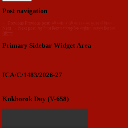
Post navigation
←
Previous
Previous post:
রুষ্ট মহাদেব তুষ্ট হলেন ভক্তকূলের বারিধারায়
Next
→
Next post:
স্বাধীনতা দিবসের সাংস্কৃতিক অনুষ্ঠানে রাজ্যের চিরন্তন
ঐতিহ্য
Primary Sidebar Widget Area
ICA/C/1483/2026-27
Kokborok Day (V-658)