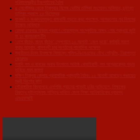
পরিবহনমন্ত্রীর উচ্চপর্যায়ের বৈঠক
৫ সেপ্টেম্বর থেকে ত্রিপুরায় বিশেষ ভোটার তালিকা সংশোধন অভিযান, চূড়ান্ত
তালিকা প্রকাশ ২৩ ডিসেম্বর
যানজট ও জবরদখলমুক্ত রাজধানী গড়তে কড়া পদক্ষেপ, আগরতলায় পুর নিগমের
উচ্ছেদ অভিযান
রেনুকা চাকমার অকাল প্রয়াণে শোকস্তব্ধ সাংস্কৃতিক অঙ্গন, শেষ শ্রদ্ধায় জুনি
রং ঢং কালচারাল টিম
‘দেশ বাঁচাও, মানুষ বাঁচাও’ স্লোগানে ১০ আগস্ট ‘জেল ভরো’ কর্মসূচি সফল
করার আহ্বান, বামপন্থী চার সংগঠনের সাংবাদিক সম্মেলন
স্বাধীনতা দিবস উপলক্ষে সিমান্তে পুলিশ-বিএসএফের যৌথ পেট্রলিং, নিরাপত্তা
জোরদার
গবাদি পশু ও বানরের অবাধ উৎপাতে অতিষ্ঠ খোয়াইবাসী, পশু আশ্রয়কেন্দ্র গড়ার
দাবিতে সরব জনতা
দক্ষিণ ত্রিপুরা জেলায় প্রশাসনিক প্রস্তুতি বৈঠক: ১২ আগস্ট আসছেন পঞ্চায়েত
মন্ত্রী কিশোর বর্মণ
গৌরাঙ্গটিলা বিদ্যালয়ে এলপিজি গ্যাসের পাসবই চুরির অভিযোগ, শিক্ষকের
বিরুদ্ধে দৃষ্টান্তমূলক শাস্তির দাবিতে জেলা শিক্ষা আধিকারিকের দ্বারস্থ
এসএফআই