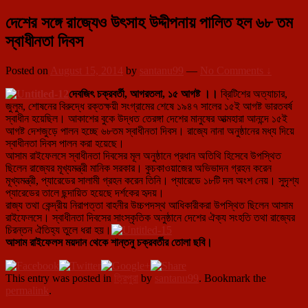
দেশের সঙ্গে রাজ্যেও উৎসাহ উদ্দীপনায় পালিত হল ৬৮ তম
স্বাধীনতা দিবস
Posted on
August 15, 2014
by
santanu99
—
No Comments ↓
দেবজিৎ চক্রবর্তী, আগরতলা, ১৫ আগষ্ট ।।
ব্রিটিশের অত্যাচার,
জুলুম, শোষনের বিরুদ্ধে রক্তক্ষয়ী সংগ্রামের শেষে ১৯৪৭ সালের ১৫ই আগষ্ট ভারতবর্ষ
স্বাধীন হয়েছিল। আকাশের বুকে উদ্ধত
তেরঙ্গা দেশের মানুষের আত্মহারা আনন্দে ১৫ই
আগষ্ট দেশজুড়ে পালন হচ্ছে ৬৮তম স্বাধীনতা দিবস। রাজ্যে নানা অনুষ্ঠানের মধ্য দিয়ে
স্বাধীনতা দিবস পালন করা হয়েছে।
আসাম রাইফেলসে স্বাধীনতা দিবসের মূল অনুষ্ঠানে প্রধান অতিথি হিসেবে উপস্থিত
ছিলেন রাজ্যের মূখ্যমন্ত্রী মানিক সরকার। কুচকাওয়াজের অভিভাদন গ্রহন করেন
মূখ্যমন্ত্রী, প্যারেডের সালামী গ্রহন করেন তিনি। প্যারেডে ১৮টি দল অংশ নেয়। সুদৃশ্য
প্যারেডের তালে ছন্দায়িত হয়েছে দর্শকের হৃদয়।
রাজ্য তথা কেন্দ্রীয় নিরাপত্তা বাহনীর উচ্চপদস্থ আধিকারীকরা উপস্থিত ছিলেন আসাম
রাইফেলসে। স্বাধীনতা দিবসের সাংস্কৃতিক অনুষ্ঠানে দেশের ঐক্য সংহতি তথা রাজ্যের
চিরন্তন ঐতিহ্য তুলে ধরা হয়।
আসাম রাইফেলস ময়দান থেকে শান্তনু চক্রবর্তীর তোলা ছবি।
This entry was posted in
ত্রিপুরা
by
santanu99
. Bookmark the
permalink
.