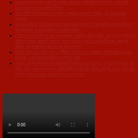
ডুম্বুর জলাশয়ে মাছ ধরার নিষেধাজ্ঞা কার্যকরে গাফিলতির অভিযোগ, নজরদারি
নিয়ে প্রশ্নের মুখে মৎস্য দপ্তর
নবম বাহিনী টিএসআরের উদ্যোগে স্বেচ্ছায় রক্তদান শিবির, ৬৫ জওয়ানের
রক্তদান
আশারামবাড়িতে বিজেপির প্রয়াস কর্মসূচির প্রথম পর্ব, সাংগঠনিক শক্তি বৃদ্ধিতে
আশারামবাড়ি মণ্ডলে দিনভর একাধিক বৈঠক
৫ মাসের বকেয়া বিলের জেরে সাব্রুমের একাধিক অঙ্গনওয়াড়ি কেন্দ্রে বন্ধ শিশুদের
পুষ্টিকর আহার, সরকারি অনুদান থাকা সত্ত্বেও অর্থ না মেলায় বিপাকে কেন্দ্রের
কর্মীরা, খাদ্যসামগ্রীর মান নিয়েও উঠল প্রশ্ন
জাতীয় সড়কের বেহাল দশা ও দুর্নীতির অভিযোগে খোয়াইতে সিপিআই(এম)-এর
বিক্ষোভ, এনএইচআইডিসিএল দপ্তরে ধরনা
খোয়াই জেলা হাসপাতালের ইমার্জেন্সি বিভাগের করুণ চিত্র, না আছে ডাক্তার, না
আছে নার্স, স্বল্প বেতনভূক্ত সিকিউরিটি গার্ডদেরই ‘জুতো সেলাই থেকে চন্ডী পাঠ’
পর্যন্ত ব্যবহার করছে জেলা হাসপাতাল কর্তৃপক্ষ