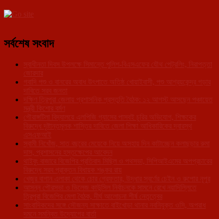
সর্বশেষ সংবাদ
স্বাধীনতা দিবস উপলক্ষে সিমান্তে পুলিশ-বিএসএফের যৌথ পেট্রলিং, নিরাপত্তা
জোরদার
গবাদি পশু ও বানরের অবাধ উৎপাতে অতিষ্ঠ খোয়াইবাসী, পশু আশ্রয়কেন্দ্র গড়ার
দাবিতে সরব জনতা
দক্ষিণ ত্রিপুরা জেলায় প্রশাসনিক প্রস্তুতি বৈঠক: ১২ আগস্ট আসছেন পঞ্চায়েত
মন্ত্রী কিশোর বর্মণ
গৌরাঙ্গটিলা বিদ্যালয়ে এলপিজি গ্যাসের পাসবই চুরির অভিযোগ, শিক্ষকের
বিরুদ্ধে দৃষ্টান্তমূলক শাস্তির দাবিতে জেলা শিক্ষা আধিকারিকের দ্বারস্থ
এসএফআই
স্বামী নিখোঁজ, সাত বছরের মেয়েকে নিয়ে অসহায় দিন কাটাচ্ছেন কলাছড়ার রুমা
দাস, প্রশাসনের হস্তক্ষেপের আবেদন
থাইবুং বাজারে বিজেপির প্রতিবাদ মিছিল ও পথসভা, সিপিআইএমের অপপ্রচারের
বিরুদ্ধে সরব প্রাক্তন বিধায়ক শঙ্কর রায়
খেজুর বাগান এলাকা থেকে চোর গ্রেফতার, উদ্ধার স্বর্ণের চেইন ও রুপোর নূপুর
আসন্ন পৌরসভা ও ভিলেজ কাউন্সিল নির্বাচনকে সামনে রেখে নয়াদিল্লিতে
ত্রিপুরা বিজেপির মেগা বৈঠক, দীর্ঘ আলোচনা শীর্ষ নেতৃত্বের
সাংবাদিকদের সঙ্গে সৌজন্য সাক্ষাতে বাইখোড়া থানার নবনিযুক্ত ওসি, অপরাধ
দমনে সমন্বিত উদ্যোগের বার্তা