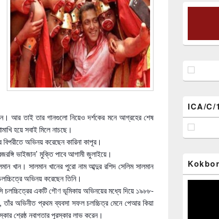
ICA/C/
খেন। আর তাই তার গানগুলো নিয়েও দর্শকের মনে আগ্রহের শেষ
খামাখি হয়ে সবাই মিলে নাচছে।
র বিপরীতে অভিনয় করেছেন কারিনা কাপূর।
বজরঙ্গি ভাইজান’ মুক্তি পাবে আগামী জুলাইয়ে।
Kokbor
ান খান। সালমান খানের পুরো নাম আব্দুর রশিদ সেলিম সালমান
 চলচ্চিত্রে অভিনয় করেছেন তিনি।
Video
 চলচ্চিত্রের একটি গৌণ ভূমিকায় অভিনয়ের মধ্যে দিয়ে ১৯৮৮-
Player
, তাঁর অভিনীত প্রথম ব্যবসা সফল চলচ্চিত্র মেনে পেআর কিয়া
স্কার শ্রেষ্ঠ নবাগতার পুরস্কার লাভ করেন।