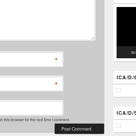
Video
Player
00
*
ICA/D/
*
ICA/D/
 this browser for the next time I comment.