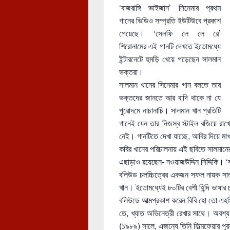
‘বাজরাঙ্গি ভাইজান’ সিনেমার প্রথম
গানের ভিডিও সম্প্রতি ইউটিউবে প্রকাশ
পেয়েছে। ‘সেলফি লে লে রে’
শিরোনামের এই গানটি দেখতে ইতোমধ্যে
ইন্টারনেটে হুমড়ি খেয়ে পড়েছেন সালমান
ভক্তরা।
সালমান খানের সিনেমার গান বলতে তার
ভক্তদের জানতে আর বাদি থাকে না যে
পুরোদমে নাচানাচি। সালমান খান প্রতিটি
গানেই যেন তার নিজস্ব স্টাইল বজিয়ে রা
নেই।
গানটিতে দেখা যাচ্ছে, আবির দিয়ে মা
কবির খানের পরিচালনায় এই ছবিতে সালমানে
এছাড়াও রয়েছেন- নওয়াজউদ্দিন সিদ্দিকি। ‘
বলিউড চলচ্চিত্রের একজন সফল নায়ক সালম
খান। ইতোমধ্যেই ৮০টির বেশী হিন্দি ভাষার
বলিউডে আত্মপ্রকাশ করেন বিবি হো তো এহসি
তে, খ্যাত অভিনেত্রী রেখার সাথে। অবশ্য
(১৯৮৯) সালে, এজন্যে তিনি ফিল্মফেয়ার পুর