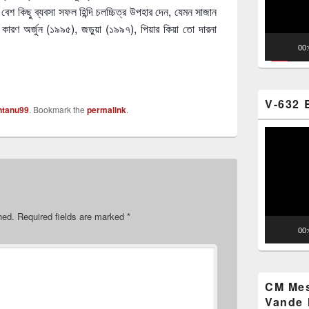
েশ কিছু ব্যবসা সফল হিন্দি চলচ্চিত্র উপহার দেন, যেমন সাজান
রণ অর্জুন (১৯৯৫), জড়ুয়া (১৯৯৭), পিয়ার কিয়া তো দারনা
00
V-632 
ntanu99
. Bookmark the
permalink
.
Video
Player
hed.
Required fields are marked
*
00
CM Mes
Vande 