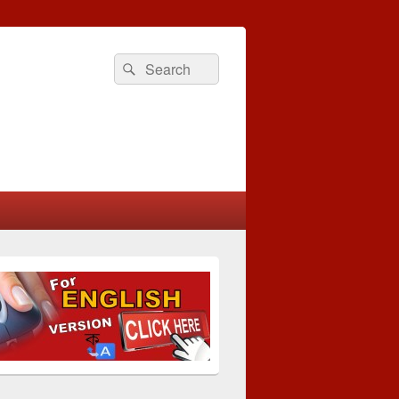
Search
Search
for: