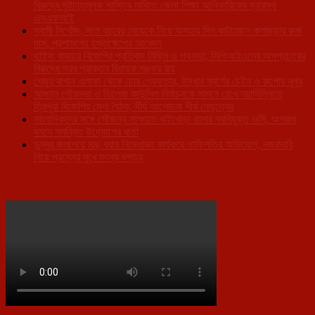
বিরুদ্ধে দৃষ্টান্তমূলক শাস্তির দাবিতে জেলা শিক্ষা আধিকারিকের দ্বারস্থ
এসএফআই
স্বামী নিখোঁজ, সাত বছরের মেয়েকে নিয়ে অসহায় দিন কাটাচ্ছেন কলাছড়ার রুমা
দাস, প্রশাসনের হস্তক্ষেপের আবেদন
থাইবুং বাজারে বিজেপির প্রতিবাদ মিছিল ও পথসভা, সিপিআইএমের অপপ্রচারের
বিরুদ্ধে সরব প্রাক্তন বিধায়ক শঙ্কর রায়
খেজুর বাগান এলাকা থেকে চোর গ্রেফতার, উদ্ধার স্বর্ণের চেইন ও রুপোর নূপুর
আসন্ন পৌরসভা ও ভিলেজ কাউন্সিল নির্বাচনকে সামনে রেখে নয়াদিল্লিতে
ত্রিপুরা বিজেপির মেগা বৈঠক, দীর্ঘ আলোচনা শীর্ষ নেতৃত্বের
সাংবাদিকদের সঙ্গে সৌজন্য সাক্ষাতে বাইখোড়া থানার নবনিযুক্ত ওসি, অপরাধ
দমনে সমন্বিত উদ্যোগের বার্তা
ডুম্বুর জলাশয়ে মাছ ধরার নিষেধাজ্ঞা কার্যকরে গাফিলতির অভিযোগ, নজরদারি
নিয়ে প্রশ্নের মুখে মৎস্য দপ্তর