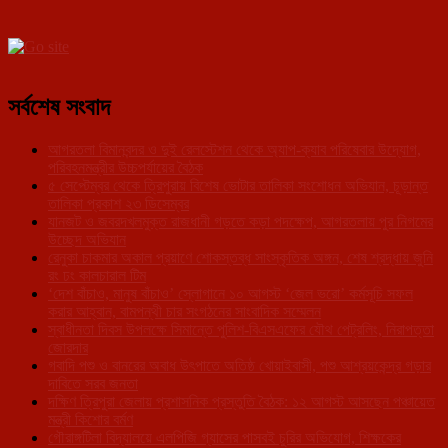
সর্বশেষ সংবাদ
আগরতলা বিমানবন্দর ও দুই রেলস্টেশন থেকে অ্যাপ-ক্যাব পরিষেবার উদ্যোগ,
পরিবহনমন্ত্রীর উচ্চপর্যায়ের বৈঠক
৫ সেপ্টেম্বর থেকে ত্রিপুরায় বিশেষ ভোটার তালিকা সংশোধন অভিযান, চূড়ান্ত
তালিকা প্রকাশ ২৩ ডিসেম্বর
যানজট ও জবরদখলমুক্ত রাজধানী গড়তে কড়া পদক্ষেপ, আগরতলায় পুর নিগমের
উচ্ছেদ অভিযান
রেনুকা চাকমার অকাল প্রয়াণে শোকস্তব্ধ সাংস্কৃতিক অঙ্গন, শেষ শ্রদ্ধায় জুনি
রং ঢং কালচারাল টিম
‘দেশ বাঁচাও, মানুষ বাঁচাও’ স্লোগানে ১০ আগস্ট ‘জেল ভরো’ কর্মসূচি সফল
করার আহ্বান, বামপন্থী চার সংগঠনের সাংবাদিক সম্মেলন
স্বাধীনতা দিবস উপলক্ষে সিমান্তে পুলিশ-বিএসএফের যৌথ পেট্রলিং, নিরাপত্তা
জোরদার
গবাদি পশু ও বানরের অবাধ উৎপাতে অতিষ্ঠ খোয়াইবাসী, পশু আশ্রয়কেন্দ্র গড়ার
দাবিতে সরব জনতা
দক্ষিণ ত্রিপুরা জেলায় প্রশাসনিক প্রস্তুতি বৈঠক: ১২ আগস্ট আসছেন পঞ্চায়েত
মন্ত্রী কিশোর বর্মণ
গৌরাঙ্গটিলা বিদ্যালয়ে এলপিজি গ্যাসের পাসবই চুরির অভিযোগ, শিক্ষকের