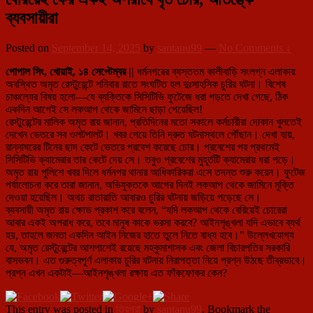
ব্যবসায়ীরা
Posted on
September 14, 2025
by
santanu99
—
No Comments ↓
গোপাল সিং, খোয়াই, ১৪ সেপ্টেম্বর ||
ধর্মনগরের ব্যস্ততম কালীবাড়ি সংলগ্ন এলাকায়
অবস্থিত অমৃত রেস্টুরেন্টে শনিবার রাতে সংঘটিত হল দুঃসাহসিক চুরির ঘটনা। বিশেষ
চাঞ্চল্যের বিষয় হলো—যে ব্যক্তিকে সিসিটিভি ফুটেজে ধরা পড়তে দেখা গেছে, ঠিক
একদিন আগেই সে লকআপ থেকে জামিনে ছাড়া পেয়েছিল!
রেস্টুরেন্টের মালিক অমৃত রায় জানান, প্রতিদিনের মতো সকালে কর্মচারীরা দোকান খুলতেই
দেখেন ভেতরে সব ওলটপালট। খবর পেয়ে তিনি দ্রুত ঘটনাস্থলে পৌঁছান। দেখা যায়,
রান্নাঘরের টিনের ছাদ কেটে ভেতরে প্রবেশ করেছে চোর। প্রবেশের পর প্রথমেই
সিসিটিভি ক্যামেরার তার কেটে দেয় সে। তবুও প্রবেশের মুহূর্তটি ক্যামেরায় ধরা পড়ে।
অমৃত রায় পুলিশে খবর দিলে ধর্মনগর থানার আধিকারিকরা এসে তদন্ত শুরু করেন। ফুটেজ
পর্যালোচনা করে তারা জানান, অভিযুক্তকে আগের দিনই লকআপ থেকে জামিনে মুক্তি
দেওয়া হয়েছিল। অথচ রাতারাতি আবারও চুরির ঘটনায় জড়িয়ে পড়েছে সে।
ব্যবসায়ী অমৃত রায় ক্ষোভ প্রকাশ করে বলেন, “যদি লকআপ থেকে বেরিয়েই চোরেরা
আবার একই অপরাধ করে, তবে মানুষ কাকে ভরসা করবে? আইনশৃঙ্খলা যদি এভাবে ব্যর্থ
হয়, তাহলে জনতা একদিন আইন নিজের হাতে তুলে নিতে বাধ্য হবে।” উল্লেখযোগ্য
যে, অমৃত রেস্টুরেন্টের আশপাশেই রয়েছে মহকুমাশাসক এবং জেলা বিচারপতির সরকারি
বাসভবন। এত গুরুত্বপূর্ণ এলাকায় চুরির ঘটনায় নিরাপত্তা নিয়ে প্রশ্ন উঠছে তীব্রভাবে।
প্রশ্ন এখন একটাই—আইনশৃঙ্খলা রক্ষায় এত ফাঁকফোকর কেন?
This entry was posted in
ত্রিপুরা
by
santanu99
. Bookmark the