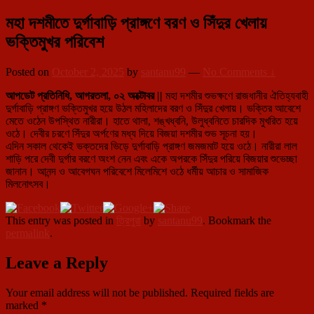
মহা দশমীতে দুর্গাবাড়ি প্রাঙ্গণে বরণ ও সিঁদুর খেলায়
ভক্তিমুখর পরিবেশ
Posted on
October 2, 2025
by
santanu99
—
No Comments ↓
আপডেট প্রতিনিধি, আগরতলা, ০২ অক্টোবর ||
মহা দশমীর শুভক্ষণে রাজধানীর ঐতিহ্যবাহী
দুর্গাবাড়ি প্রাঙ্গণ ভক্তিমুখর হয়ে উঠল মহিলাদের বরণ ও সিঁদুর খেলায়। ভক্তির আবেশে
মেতে ওঠেন উপস্থিত নারীরা। হাতে থালা, শঙ্খধ্বনি, উলুধ্বনিতে চারদিক মুখরিত হয়ে
ওঠে। দেবীর চরণে সিঁদুর অর্পণের মধ্য দিয়ে বিজয়া দশমীর শুভ সূচনা হয়।
এদিন সকাল থেকেই ভক্তদের ভিড়ে দুর্গাবাড়ি প্রাঙ্গণ জমজমাট হয়ে ওঠে। নারীরা লাল
শাড়ি পরে দেবী দুর্গার বরণে অংশ নেন এবং একে অপরকে সিঁদুর পরিয়ে বিজয়ার শুভেচ্ছা
জানান। আনন্দ ও আবেগঘন পরিবেশে মিলেমিশে ওঠে ধর্মীয় আচার ও সামাজিক
মিলনোৎসব।
This entry was posted in
ত্রিপুরা
by
santanu99
. Bookmark the
permalink
.
Leave a Reply
Your email address will not be published.
Required fields are
marked
*