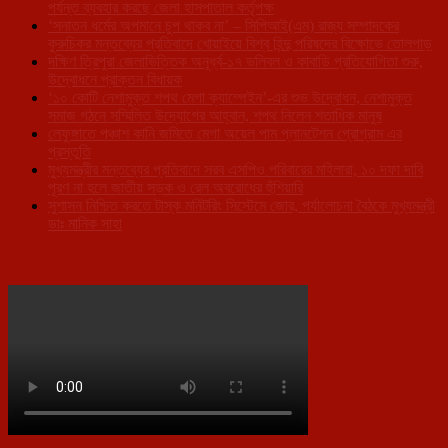
পর্যন্ত ব্যবহার করছে জেলা হাসপাতাল কর্তৃপক্ষ
‘সনাতন ধর্মের অপমানে চুপ থাকব না’ – সিপিআই(এম) রাজ্য সম্পাদকের
কুরুচিকর মন্তব্যের প্রতিবাদে খোয়াইয়ে বিশ্ব হিন্দু পরিষদের বিক্ষোভে তোলপাড়
দক্ষিণ ত্রিপুরা জেলাভিত্তিক অনূর্ধ্ব-১৭ ভলিবল ও কাবাডি প্রতিযোগিতা শুরু,
উদ্বোধনে প্রাক্তন বিধায়ক
‘১০ কোটি নেশামুক্ত শপথ মেগা ক্যাম্পেইন’-এর শুভ উদ্বোধন, নেশামুক্ত
সমাজ গঠনে সম্মিলিত উদ্যোগের আহ্বান, শপথ নিলেন শতাধিক মানুষ
লেফুঙ্গাতে পঞ্চাশ কানি জমিতে মেগা অয়েল পাম প্লানটেশন প্রোগ্রাম এর
প্রস্তুতি
মুখ্যমন্ত্রীর মন্তব্যের প্রতিবাদে সরব এসপিও পরিবারের মহিলারা, ১০ দফা দাবি
পূরণ না হলে জাতীয় সড়ক ও রেল অবরোধের হুঁশিয়ারি
সুশাসন নিশ্চিত করতে টাস্ক মনিটরিং সিস্টেমে জোর, পর্যালোচনা বৈঠকে মুখ্যমন্ত্রী
ডাঃ মানিক সাহা