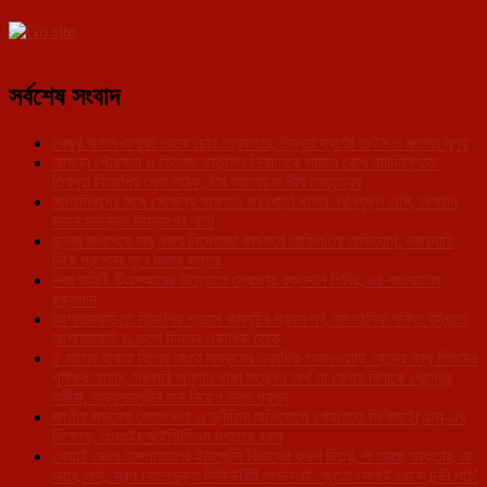
সর্বশেষ সংবাদ
খেজুর বাগান এলাকা থেকে চোর গ্রেফতার, উদ্ধার স্বর্ণের চেইন ও রুপোর নূপুর
আসন্ন পৌরসভা ও ভিলেজ কাউন্সিল নির্বাচনকে সামনে রেখে নয়াদিল্লিতে
ত্রিপুরা বিজেপির মেগা বৈঠক, দীর্ঘ আলোচনা শীর্ষ নেতৃত্বের
সাংবাদিকদের সঙ্গে সৌজন্য সাক্ষাতে বাইখোড়া থানার নবনিযুক্ত ওসি, অপরাধ
দমনে সমন্বিত উদ্যোগের বার্তা
ডুম্বুর জলাশয়ে মাছ ধরার নিষেধাজ্ঞা কার্যকরে গাফিলতির অভিযোগ, নজরদারি
নিয়ে প্রশ্নের মুখে মৎস্য দপ্তর
নবম বাহিনী টিএসআরের উদ্যোগে স্বেচ্ছায় রক্তদান শিবির, ৬৫ জওয়ানের
রক্তদান
আশারামবাড়িতে বিজেপির প্রয়াস কর্মসূচির প্রথম পর্ব, সাংগঠনিক শক্তি বৃদ্ধিতে
আশারামবাড়ি মণ্ডলে দিনভর একাধিক বৈঠক
৫ মাসের বকেয়া বিলের জেরে সাব্রুমের একাধিক অঙ্গনওয়াড়ি কেন্দ্রে বন্ধ শিশুদের
পুষ্টিকর আহার, সরকারি অনুদান থাকা সত্ত্বেও অর্থ না মেলায় বিপাকে কেন্দ্রের
কর্মীরা, খাদ্যসামগ্রীর মান নিয়েও উঠল প্রশ্ন
জাতীয় সড়কের বেহাল দশা ও দুর্নীতির অভিযোগে খোয়াইতে সিপিআই(এম)-এর
বিক্ষোভ, এনএইচআইডিসিএল দপ্তরে ধরনা
খোয়াই জেলা হাসপাতালের ইমার্জেন্সি বিভাগের করুণ চিত্র, না আছে ডাক্তার, না
আছে নার্স, স্বল্প বেতনভূক্ত সিকিউরিটি গার্ডদেরই ‘জুতো সেলাই থেকে চন্ডী পাঠ’