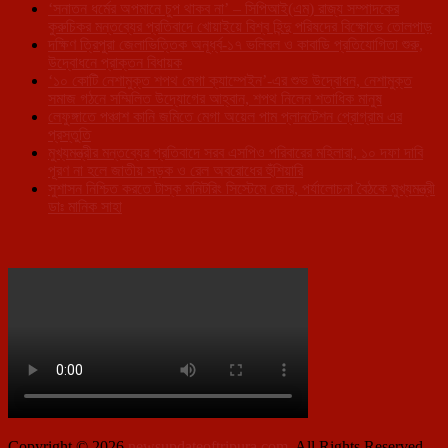
‘সনাতন ধর্মের অপমানে চুপ থাকব না’ – সিপিআই(এম) রাজ্য সম্পাদকের
কুরুচিকর মন্তব্যের প্রতিবাদে খোয়াইয়ে বিশ্ব হিন্দু পরিষদের বিক্ষোভে তোলপাড়
দক্ষিণ ত্রিপুরা জেলাভিত্তিক অনূর্ধ্ব-১৭ ভলিবল ও কাবাডি প্রতিযোগিতা শুরু,
উদ্বোধনে প্রাক্তন বিধায়ক
‘১০ কোটি নেশামুক্ত শপথ মেগা ক্যাম্পেইন’-এর শুভ উদ্বোধন, নেশামুক্ত
সমাজ গঠনে সম্মিলিত উদ্যোগের আহ্বান, শপথ নিলেন শতাধিক মানুষ
লেফুঙ্গাতে পঞ্চাশ কানি জমিতে মেগা অয়েল পাম প্লানটেশন প্রোগ্রাম এর
প্রস্তুতি
মুখ্যমন্ত্রীর মন্তব্যের প্রতিবাদে সরব এসপিও পরিবারের মহিলারা, ১০ দফা দাবি
পূরণ না হলে জাতীয় সড়ক ও রেল অবরোধের হুঁশিয়ারি
সুশাসন নিশ্চিত করতে টাস্ক মনিটরিং সিস্টেমে জোর, পর্যালোচনা বৈঠকে মুখ্যমন্ত্রী
ডাঃ মানিক সাহা
Copyright © 2026
newsupdateoftripura.com
. All Rights Reserved.