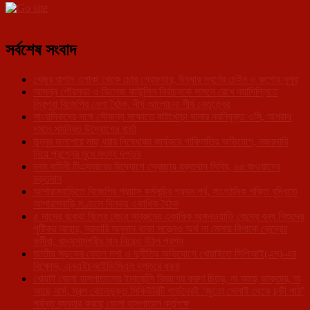
সর্বশেষ সংবাদ
খেজুর বাগান এলাকা থেকে চোর গ্রেফতার, উদ্ধার স্বর্ণের চেইন ও রুপোর নূপুর
আসন্ন পৌরসভা ও ভিলেজ কাউন্সিল নির্বাচনকে সামনে রেখে নয়াদিল্লিতে
ত্রিপুরা বিজেপির মেগা বৈঠক, দীর্ঘ আলোচনা শীর্ষ নেতৃত্বের
সাংবাদিকদের সঙ্গে সৌজন্য সাক্ষাতে বাইখোড়া থানার নবনিযুক্ত ওসি, অপরাধ
দমনে সমন্বিত উদ্যোগের বার্তা
ডুম্বুর জলাশয়ে মাছ ধরার নিষেধাজ্ঞা কার্যকরে গাফিলতির অভিযোগ, নজরদারি
নিয়ে প্রশ্নের মুখে মৎস্য দপ্তর
নবম বাহিনী টিএসআরের উদ্যোগে স্বেচ্ছায় রক্তদান শিবির, ৬৫ জওয়ানের
রক্তদান
আশারামবাড়িতে বিজেপির প্রয়াস কর্মসূচির প্রথম পর্ব, সাংগঠনিক শক্তি বৃদ্ধিতে
আশারামবাড়ি মণ্ডলে দিনভর একাধিক বৈঠক
৫ মাসের বকেয়া বিলের জেরে সাব্রুমের একাধিক অঙ্গনওয়াড়ি কেন্দ্রে বন্ধ শিশুদের
পুষ্টিকর আহার, সরকারি অনুদান থাকা সত্ত্বেও অর্থ না মেলায় বিপাকে কেন্দ্রের
কর্মীরা, খাদ্যসামগ্রীর মান নিয়েও উঠল প্রশ্ন
জাতীয় সড়কের বেহাল দশা ও দুর্নীতির অভিযোগে খোয়াইতে সিপিআই(এম)-এর
বিক্ষোভ, এনএইচআইডিসিএল দপ্তরে ধরনা
খোয়াই জেলা হাসপাতালের ইমার্জেন্সি বিভাগের করুণ চিত্র, না আছে ডাক্তার, না
আছে নার্স, স্বল্প বেতনভূক্ত সিকিউরিটি গার্ডদেরই ‘জুতো সেলাই থেকে চন্ডী পাঠ’
পর্যন্ত ব্যবহার করছে জেলা হাসপাতাল কর্তৃপক্ষ