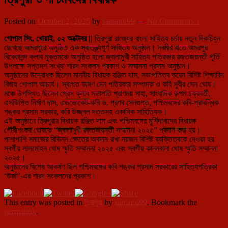
Posted on
October 2, 2025
by
santanu99
—
No Comments ↓
গোপাল সিং, খোয়াই, ০২ অক্টোবর ||
ত্রিপুরা রাজ্যের বাংলা সাহিত্য চর্চায় নতুন দিকচিহ্ন
রেখেছে অমরপুরে অনুষ্ঠিত এক স্বাতন্ত্র্যপূর্ণ সাহিত্য অনুষ্ঠান। নবমীর রাতে অমরপুর
বিবেকানন্দ ক্লাব মুক্তমঞ্চে অনুষ্ঠিত হলো জ্বালামুখী সাহিত্য পত্রিকার রজতজয়ন্তী পূর্তি
উপলক্ষে সপ্তদশ সংখ্যা শারদ সংকলন প্রকাশ ও সম্মাননা প্রদান অনুষ্ঠান।
অনুষ্ঠানের উদ্বোধক ছিলেন মাননীয় বিধায়ক রঞ্জিত দাস, সভাপতিত্ব করেন বিশিষ্ট শিক্ষাবিদ
বিজয় গোপাল আচার্য। স্বাগত ভাষণ দেন পত্রিকার সম্পাদক ও কবি সুবীর সেন ঘোষ।
মঞ্চে উপস্থিত ছিলেন প্রেস ক্লাব সভাপতি প্রাণময় সাহা, সাংবাদিক রুপম চক্রবর্তী,
এসডিপিও নির্মাণ দাস, এডভোকেট-কবি ড. প্রণব সেনগুপ্ত, পশ্চিমবঙ্গের কবি-প্রাবন্ধিক
শঙ্কর প্রসাদ সরকার, কবি উজ্জ্বল দত্তসহ একাধিক সাহিত্যিক।
এই অনুষ্ঠানে ত্রিপুরার বিধায়ক রঞ্জিত দাস এবং পশ্চিমবঙ্গের মুর্শিদাবাদের বিধায়ক
গৌরীশংকর ঘোষকে “জ্বালামুখী রজতজয়ন্তী সম্মাননা ২০২৫” প্রদান করা হয়।
পাশাপাশি সমাজের বিভিন্ন ক্ষেত্রে অবদান রাখা নয়জন বিশিষ্ট ব্যক্তিত্বকে দেওয়া হয়
স্বর্গীয় লালমোহন ঘোষ স্মৃতি সম্মাননা ২০২৫ এবং স্বর্গীয় কাননবালা ঘোষ স্মৃতি সম্মাননা
২০২৫।
অনুষ্ঠানের বিশেষ আকর্ষণ ছিল পশ্চিমবঙ্গের কবি শঙ্কর প্রসাদ সরকারের সাহিত্যপত্রিকা
‘উর্জা’-এর শারদ সংকলনের প্রকাশ।
This entry was posted in
ত্রিপুরা
by
santanu99
. Bookmark the
permalink
.