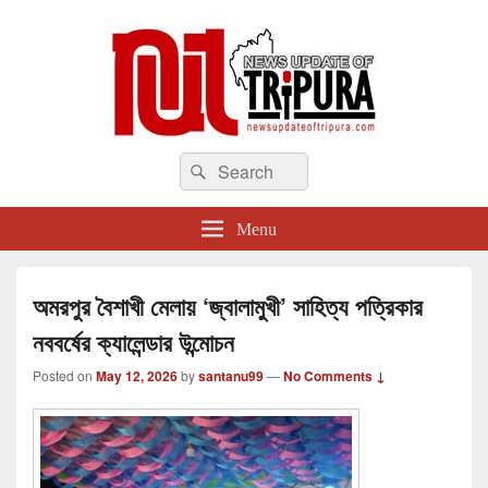
newsupdateoftripura.com
Search
The one & only exceptional Bengali Version online news & infotainment portal
Search
in Tripura.
for:
Menu
অমরপুর বৈশাখী মেলায় ‘জ্বালামুখী’ সাহিত্য পত্রিকার
নববর্ষের ক্যালেন্ডার উন্মোচন
Posted on
May 12, 2026
by
santanu99
—
No Comments ↓