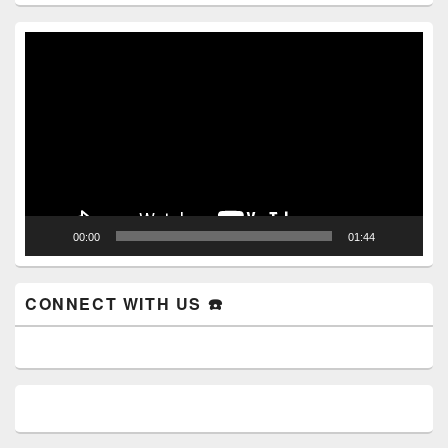
Video
Player
00:00
01:44
CONNECT WITH US ☎️