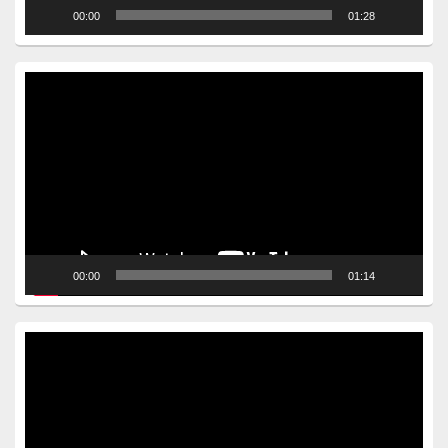
00:00
01:28
Video
Player
00:00
01:14
Video
Player