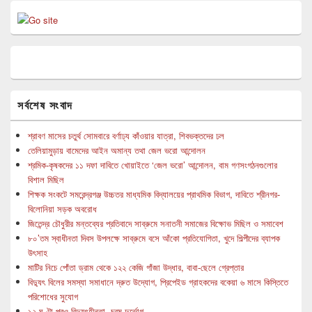
সর্বশেষ সংবাদ
শ্রাবণ মাসের চতুর্থ সোমবারে বর্ণাঢ্য কাঁওয়ার যাত্রা, শিবভক্তদের ঢল
তেলিয়ামুড়ায় বামেদের আইন অমান্য তথা জেল ভরো আন্দোলন
শ্রমিক-কৃষকদের ১১ দফা দাবিতে খোয়াইতে ‘জেল ভরো’ আন্দোলন, বাম গণসংগঠনগুলোর
বিশাল মিছিল
শিক্ষক সংকটে সমরেন্দ্রগঞ্জ উচ্চতর মাধ্যমিক বিদ্যালয়ের প্রাথমিক বিভাগ, দাবিতে শ্রীনগর-
বিলোনিয়া সড়ক অবরোধ
জিতেন্দ্র চৌধুরীর মন্তব্যের প্রতিবাদে সাব্রুমে সনাতনী সমাজের বিক্ষোভ মিছিল ও সমাবেশ
৮০’তম স্বাধীনতা দিবস উপলক্ষে সাব্রুমে বসে আঁকো প্রতিযোগিতা, খুদে শিল্পীদের ব্যাপক
উৎসাহ
মাটির নিচে পোঁতা ড্রাম থেকে ১২২ কেজি গাঁজা উদ্ধার, বাবা-ছেলে গ্রেপ্তার
বিদ্যুৎ বিলের সমস্যা সমাধানে দ্রুত উদ্যোগ, প্রিপেইড গ্রাহকদের বকেয়া ৬ মাসে কিস্তিতে
পরিশোধের সুযোগ
১২ ঘণ্টা পরও বিদ্যুৎহীনতা, চরম দুর্ভোগ