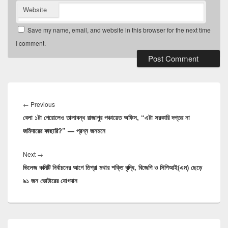
Website
Save my name, email, and website in this browser for the next time
I comment.
Post
navigation
Previous
←
Previous
বেলা ১টা পেরোলেও তালাবন্ধ রাজাপুর পঞ্চায়েত অফিস, “এটা সরকারি দপ্তর না
post:
জমিদারের কাছারি?” — প্রশ্ন জনমনে
Next
Next
→
ভিলেজ কমিটি নির্বাচনের আগে তিপ্রা মথার শক্তি বৃদ্ধি, বিজেপি ও সিপিআই(এম) ছেড়ে
post:
৯১ জন ভোটারের যোগদান
Primary