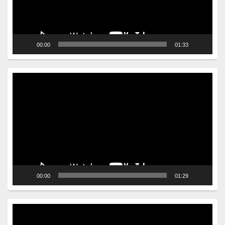
00:00
01:33
Video
Player
00:00
01:29
Video
Player