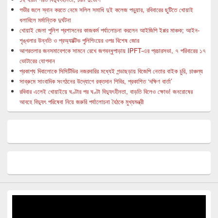
গভীর জলে স্নান করতে নেমে সলিল সমাধি দুই কলেজ পড়ুয়ার, রবিবারের ছুটিতে খোয়াই
ধলাবিলে মর্মান্তিক দুর্ঘটনা
খোয়াই জেলা পুলিশ প্রশাসনের কাজকর্ম পর্যালোচনা করলেন আইজিপি ইপ্পর মাঞ্চক; আইন-
শৃঙ্খলার উন্নতি ও প্রঅ্যাক্টিভ পুলিশিংয়ের ওপর বিশেষ জোর
আগরতলার জনসমাবেশকে সামনে রেখে জগবন্ধুপাড়ায় IPFT-এর প্রচারসভা, ৭ পরিবারের ১৭
ভোটারের যোগদান
প্রকাশ্য দিবালোকে সিসিটিভির নজরদারির মধ্যেই গন্ডাছড়ায় বিজেপি নেতার বাইক চুরি, চাঞ্চল্য
সাব্রুমে সাংবাদিক সংগঠনের উদ্যোগে রক্তদান শিবির, প্রকাশিত ‘দক্ষিণ বার্তা’
রবিবার এলেই খোয়াইয়ে ঘণ্টার পর ঘণ্টা বিদ্যুৎহীনতা, বাড়তি বিলেও ক্ষোভ! জনরোষের
আবহে বিদ্যুৎ পরিষেবা নিয়ে জরুরি পর্যালোচনা বৈঠকে মুখ্যমন্ত্রী
Video
Player