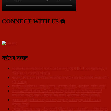
CONNECT WITH US ☎️
সর্বশেষ সংবাদ
আগরতলার জনসমাবেশকে সামনে রেখে জগবন্ধুপাড়ায় IPFT-এর প্রচারসভা, ৭
পরিবারের ১৭ ভোটারের যোগদান
প্রকাশ্য দিবালোকে সিসিটিভির নজরদারির মধ্যেই গন্ডাছড়ায় বিজেপি নেতার বাইক
চুরি, চাঞ্চল্য
সাব্রুমে সাংবাদিক সংগঠনের উদ্যোগে রক্তদান শিবির, প্রকাশিত ‘দক্ষিণ বার্তা’
রবিবার এলেই খোয়াইয়ে ঘণ্টার পর ঘণ্টা বিদ্যুৎহীনতা, বাড়তি বিলেও ক্ষোভ!
জনরোষের আবহে বিদ্যুৎ পরিষেবা নিয়ে জরুরি পর্যালোচনা বৈঠকে মুখ্যমন্ত্রী
কৃষকদের আধুনিকীকরণে বড় পদক্ষেপ, কল্যাণপুরে বিনামূল্যে ৩৮টি পাওয়ার
উইডার বিতরণ
‘কৃষিমন্ত্রী ক্ষেতে নামছেন, বিদ্যুৎমন্ত্রী খুঁটিতে উঠছেন না কেন?’— বর্ধিত বিদ্যুৎ