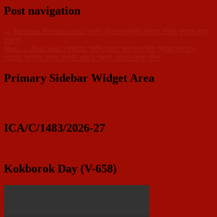
Post navigation
←
Previous
Previous post:
চলন্ত ট্রেনের ধাক্কায় অজ্ঞাত পরিচয় যুবকের মৃত্যু,
চাঞ্চল্য
Next
→
Next post:
খোয়াইয়ে ‘জম্বি ড্রাগ’ আতঙ্কে ইতি: স্বাস্থ্য দপ্তর ও
গোয়েন্দা সংস্থার তথ্যে মেলেনি কোনো প্রমাণ, জানাল জেলা পুলিশ
Primary Sidebar Widget Area
ICA/C/1483/2026-27
Kokborok Day (V-658)