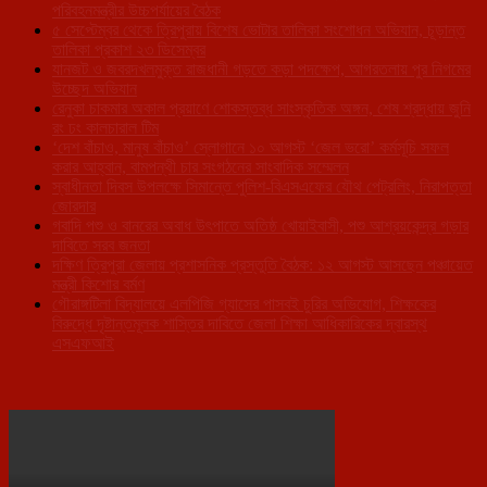
পরিবহনমন্ত্রীর উচ্চপর্যায়ের বৈঠক
৫ সেপ্টেম্বর থেকে ত্রিপুরায় বিশেষ ভোটার তালিকা সংশোধন অভিযান, চূড়ান্ত
তালিকা প্রকাশ ২৩ ডিসেম্বর
যানজট ও জবরদখলমুক্ত রাজধানী গড়তে কড়া পদক্ষেপ, আগরতলায় পুর নিগমের
উচ্ছেদ অভিযান
রেনুকা চাকমার অকাল প্রয়াণে শোকস্তব্ধ সাংস্কৃতিক অঙ্গন, শেষ শ্রদ্ধায় জুনি
রং ঢং কালচারাল টিম
‘দেশ বাঁচাও, মানুষ বাঁচাও’ স্লোগানে ১০ আগস্ট ‘জেল ভরো’ কর্মসূচি সফল
করার আহ্বান, বামপন্থী চার সংগঠনের সাংবাদিক সম্মেলন
স্বাধীনতা দিবস উপলক্ষে সিমান্তে পুলিশ-বিএসএফের যৌথ পেট্রলিং, নিরাপত্তা
জোরদার
গবাদি পশু ও বানরের অবাধ উৎপাতে অতিষ্ঠ খোয়াইবাসী, পশু আশ্রয়কেন্দ্র গড়ার
দাবিতে সরব জনতা
দক্ষিণ ত্রিপুরা জেলায় প্রশাসনিক প্রস্তুতি বৈঠক: ১২ আগস্ট আসছেন পঞ্চায়েত
মন্ত্রী কিশোর বর্মণ
গৌরাঙ্গটিলা বিদ্যালয়ে এলপিজি গ্যাসের পাসবই চুরির অভিযোগ, শিক্ষকের
বিরুদ্ধে দৃষ্টান্তমূলক শাস্তির দাবিতে জেলা শিক্ষা আধিকারিকের দ্বারস্থ
এসএফআই