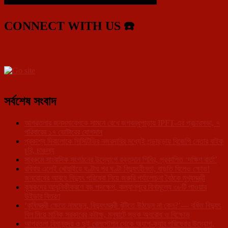
CONNECT WITH US ☎️
সর্বশেষ সংবাদ
আগরতলার জনসমাবেশকে সামনে রেখে জগবন্ধুপাড়ায় IPFT-এর প্রচারসভা, ৭
পরিবারের ১৭ ভোটারের যোগদান
প্রকাশ্য দিবালোকে সিসিটিভির নজরদারির মধ্যেই গন্ডাছড়ায় বিজেপি নেতার বাইক
চুরি, চাঞ্চল্য
সাব্রুমে সাংবাদিক সংগঠনের উদ্যোগে রক্তদান শিবির, প্রকাশিত ‘দক্ষিণ বার্তা’
রবিবার এলেই খোয়াইয়ে ঘণ্টার পর ঘণ্টা বিদ্যুৎহীনতা, বাড়তি বিলেও ক্ষোভ!
জনরোষের আবহে বিদ্যুৎ পরিষেবা নিয়ে জরুরি পর্যালোচনা বৈঠকে মুখ্যমন্ত্রী
কৃষকদের আধুনিকীকরণে বড় পদক্ষেপ, কল্যাণপুরে বিনামূল্যে ৩৮টি পাওয়ার
উইডার বিতরণ
‘কৃষিমন্ত্রী ক্ষেতে নামছেন, বিদ্যুৎমন্ত্রী খুঁটিতে উঠছেন না কেন?’— বর্ধিত বিদ্যুৎ
বিল নিয়ে মানিক সরকারের কটাক্ষ, মনুঘাটে সড়ক অবরোধ ও বিক্ষোভ
আগরতলা বিমানবন্দর ও দুই রেলস্টেশন থেকে অ্যাপ-ক্যাব পরিষেবার উদ্যোগ,