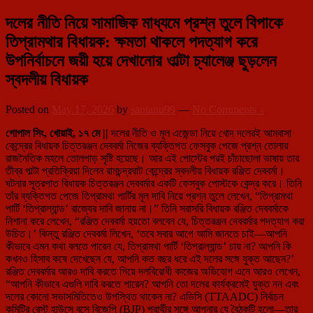
দলের নীতি নিয়ে সামাজিক মাধ্যমে প্রশ্ন তুলে বিপাকে
তিপ্রামথার বিধায়ক: ক্ষমতা থাকলে পদত্যাগ করে
উপনির্বাচনে জয়ী হয়ে দেখানোর ওাল্টা চ্যালেঞ্জ ছুড়লেন
স্বদলীয় বিধায়ক
Posted on
May 17, 2026
by
santanu99
—
No Comments ↓
গোপাল সিং, খোয়াই, ১৭ মে ||
দলের নীতি ও মূল এজেন্ডা নিয়ে খোদ দলেরই আমবাসা
কেন্দ্রের বিধায়ক চিত্তরঞ্জন দেববর্মা নিজের ব্যক্তিগত ফেসবুক পেজে প্রশ্ন তোলায়
রাজনৈতিক মহলে তোলপাড় সৃষ্টি হয়েছে। আর এই পোস্টের পরই চাঁচাছোলা ভাষায় তার
তীব্র পাল্টা প্রতিক্রিয়া দিলেন রামচন্দ্রঘাট কেন্দ্রের স্বদলীয় বিধায়ক রঞ্জিত দেববর্মা।
ঘটনার সূত্রপাত বিধায়ক চিত্তরঞ্জন দেববর্মার একটি ফেসবুক পোস্টকে কেন্দ্র করে। তিনি
তাঁর ব্যক্তিগত পেজে তিপ্রামথা পার্টির মূল দাবি নিয়ে প্রশ্ন তুলে লেখেন, “তিপ্রামথা
পার্টি ‘তিপ্রাল্যান্ড’ রাজ্যের দাবি জানায় না।” তিনি সরাসরি বিধায়ক রঞ্জিত দেববর্মাকে
নিশানা করে লেখেন, “রঞ্জিত দেববর্মা হয়তো বলবেন যে, চিত্তরঞ্জন দেববর্মার পদত্যাগ করা
উচিত।’ কিন্তু রঞ্জিত দেববর্মা লিখেন, ‘তবে সবার আগে আমি জানতে চাই—আপনি
কীভাবে এমন কথা বলতে পারেন যে, তিপ্রামথা পার্টি ‘তিপ্রাল্যান্ড’ চায় না? আপনি কি
কখনও হিসাব কষে দেখেছেন যে, আপনি কত বছর ধরে এই দলের সঙ্গে যুক্ত আছেন?’
রঞ্জিত দেববর্মার আরও দাবি করতে গিয়ে দলবিরোধী কাজের অভিযোগ এনে আরও লেখেন,
“আপনি কীভাবে এগুলি দাবি করতে পারেন? আপনি তো দলের কার্যক্রমেই যুক্ত নন এবং
দলের কোনো সভাসমিতিতেও উপস্থিত থাকেন না? এডিসি (TTAADC) নির্বাচন
কমিটির রেস্ট হাউসে বসে বিজেপি (BJP) প্রার্থীর সঙ্গে আপনার যে বৈঠকটি হলো—তার