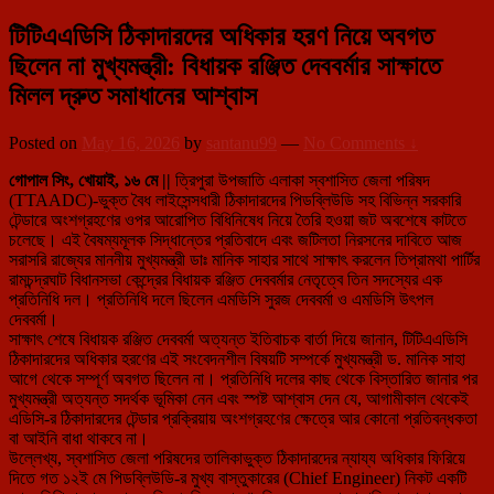
টিটিএএডিসি ঠিকাদারদের অধিকার হরণ নিয়ে অবগত
ছিলেন না মুখ্যমন্ত্রী: বিধায়ক রঞ্জিত দেববর্মার সাক্ষাতে
মিলল দ্রুত সমাধানের আশ্বাস
Posted on
May 16, 2026
by
santanu99
—
No Comments ↓
গোপাল সিং, খোয়াই, ১৬ মে ||
ত্রিপুরা উপজাতি এলাকা স্বশাসিত জেলা পরিষদ
(TTAADC)-ভুক্ত বৈধ লাইসেন্সধারী ঠিকাদারদের পিডব্লিউডি সহ বিভিন্ন সরকারি
টেন্ডারে অংশগ্রহণের ওপর আরোপিত বিধিনিষেধ নিয়ে তৈরি হওয়া জট অবশেষে কাটতে
চলেছে। এই বৈষম্যমূলক সিদ্ধান্তের প্রতিবাদে এবং জটিলতা নিরসনের দাবিতে আজ
সরাসরি রাজ্যের মাননীয় মুখ্যমন্ত্রী ডাঃ মানিক সাহার সাথে সাক্ষাৎ করলেন তিপ্রামথা পার্টির
রামচন্দ্রঘাট বিধানসভা কেন্দ্রের বিধায়ক রঞ্জিত দেববর্মার নেতৃত্বে তিন সদস্যের এক
প্রতিনিধি দল। প্রতিনিধি দলে ছিলেন এমডিসি সুরজ দেববর্মা ও এমডিসি উৎপল
দেববর্মা।
সাক্ষাৎ শেষে বিধায়ক রঞ্জিত দেববর্মা অত্যন্ত ইতিবাচক বার্তা দিয়ে জানান, টিটিএএডিসি
ঠিকাদারদের অধিকার হরণের এই সংবেদনশীল বিষয়টি সম্পর্কে মুখ্যমন্ত্রী ড. মানিক সাহা
আগে থেকে সম্পূর্ণ অবগত ছিলেন না। প্রতিনিধি দলের কাছ থেকে বিস্তারিত জানার পর
মুখ্যমন্ত্রী অত্যন্ত সদর্থক ভূমিকা নেন এবং স্পষ্ট আশ্বাস দেন যে, আগামীকাল থেকেই
এডিসি-র ঠিকাদারদের টেন্ডার প্রক্রিয়ায় অংশগ্রহণের ক্ষেত্রে আর কোনো প্রতিবন্ধকতা
বা আইনি বাধা থাকবে না।
উল্লেখ্য, স্বশাসিত জেলা পরিষদের তালিকাভুক্ত ঠিকাদারদের ন্যায্য অধিকার ফিরিয়ে
দিতে গত ১২ই মে পিডব্লিউডি-র মুখ্য বাস্তুকারের (Chief Engineer) নিকট একটি