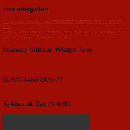
Post navigation
←
Previous
Previous post:
কৃষকদের মাঝে পাওয়ারটিলার যন্ত্রাংশ ও শংসাপত্র
বিতরণ
Next
→
Next post:
নিট পরীক্ষার প্রশ্নপত্র ফাঁসের বিরুদ্ধে এসএফআই-এর তীব্র
বিক্ষোভ, পুড়ল কেন্দ্রীয় শিক্ষামন্ত্রীর কুশপুত্তলিকা
Primary Sidebar Widget Area
ICA/C/1483/2026-27
Kokborok Day (V-658)