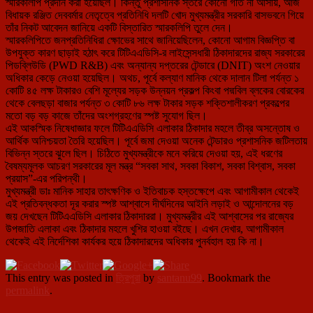
স্মারকলিপি প্রদান করা হয়েছিল। কিন্তু প্রশাসনিক স্তরে কোনো গতি না আসায়, আজ
বিধায়ক রঞ্জিত দেববর্মার নেতৃত্বে প্রতিনিধি দলটি খোদ মুখ্যমন্ত্রীর সরকারি বাসভবনে গিয়ে
তাঁর নিকট আবেদন জানিয়ে একটি বিস্তারিত স্মারকলিপি তুলে দেন।
স্মারকলিপিতে জনপ্রতিনিধিরা ক্ষোভের সাথে জানিয়েছিলেন, কোনো আগাম বিজ্ঞপ্তি বা
উপযুক্ত কারণ ছাড়াই হঠাৎ করে টিটিএএডিসি-র লাইসেন্সধারী ঠিকাদারদের রাজ্য সরকারের
পিডব্লিউডি (PWD R&B) এবং অন্যান্য দপ্তরের টেন্ডারে (DNIT) অংশ নেওয়ার
অধিকার কেড়ে নেওয়া হয়েছিল। অথচ, পূর্বে কল্যাণ মানিক থেকে দালান টিলা পর্যন্ত ১
কোটি ৪৫ লক্ষ টাকারও বেশি মূল্যের সড়ক উন্নয়ন প্রকল্প কিংবা পদ্মবিল ব্লকের বোরকের
থেকে বেলছড়া বাজার পর্যন্ত ৩ কোটি ৮৬ লক্ষ টাকার সড়ক শক্তিশালীকরণ প্রকল্পের
মতো বড় বড় কাজে তাঁদের অংশগ্রহণের স্পষ্ট সুযোগ ছিল।
এই আকস্মিক নিষেধাজ্ঞার ফলে টিটিএএডিসি এলাকার ঠিকাদার মহলে তীব্র অসন্তোষ ও
আর্থিক অনিশ্চয়তা তৈরি হয়েছিল। পূর্বে জমা দেওয়া অনেক টেন্ডারও প্রশাসনিক জটিলতায়
বিভিন্ন স্তরে ঝুলে ছিল। চিঠিতে মুখ্যমন্ত্রীকে মনে করিয়ে দেওয়া হয়, এই ধরণের
বৈষম্যমূলক আচরণ সরকারের মূল মন্ত্র “সবকা সাথ, সবকা বিকাশ, সবকা বিশ্বাস, সবকা
প্রয়াস”-এর পরিপন্থী।
মুখ্যমন্ত্রী ডাঃ মানিক সাহার তাৎক্ষণিক ও ইতিবাচক হস্তক্ষেপে এবং আগামীকাল থেকেই
এই প্রতিবন্ধকতা দূর করার স্পষ্ট আশ্বাসে দীর্ঘদিনের আইনি লড়াই ও আন্দোলনের বড়
জয় দেখছেন টিটিএএডিসি এলাকার ঠিকাদাররা। মুখ্যমন্ত্রীর এই আশ্বাসের পর রাজ্যের
উপজাতি এলাকা এবং ঠিকাদার মহলে খুশির হাওয়া বইছে। এখন দেখার, আগামীকাল
থেকেই এই নির্দেশিকা কার্যকর হয়ে ঠিকাদারদের অধিকার পুনর্বহাল হয় কি না।
This entry was posted in
ত্রিপুরা
by
santanu99
. Bookmark the
permalink
.