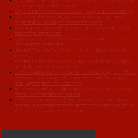
থাইবুং বাজারে বিজেপির প্রতিবাদ মিছিল ও পথসভা, সিপিআইএমের অপপ্রচারের
বিরুদ্ধে সরব প্রাক্তন বিধায়ক শঙ্কর রায়
খেজুর বাগান এলাকা থেকে চোর গ্রেফতার, উদ্ধার স্বর্ণের চেইন ও রুপোর নূপুর
আসন্ন পৌরসভা ও ভিলেজ কাউন্সিল নির্বাচনকে সামনে রেখে নয়াদিল্লিতে
ত্রিপুরা বিজেপির মেগা বৈঠক, দীর্ঘ আলোচনা শীর্ষ নেতৃত্বের
সাংবাদিকদের সঙ্গে সৌজন্য সাক্ষাতে বাইখোড়া থানার নবনিযুক্ত ওসি, অপরাধ
দমনে সমন্বিত উদ্যোগের বার্তা
ডুম্বুর জলাশয়ে মাছ ধরার নিষেধাজ্ঞা কার্যকরে গাফিলতির অভিযোগ, নজরদারি
নিয়ে প্রশ্নের মুখে মৎস্য দপ্তর
নবম বাহিনী টিএসআরের উদ্যোগে স্বেচ্ছায় রক্তদান শিবির, ৬৫ জওয়ানের
রক্তদান
আশারামবাড়িতে বিজেপির প্রয়াস কর্মসূচির প্রথম পর্ব, সাংগঠনিক শক্তি বৃদ্ধিতে
আশারামবাড়ি মণ্ডলে দিনভর একাধিক বৈঠক
৫ মাসের বকেয়া বিলের জেরে সাব্রুমের একাধিক অঙ্গনওয়াড়ি কেন্দ্রে বন্ধ শিশুদের
পুষ্টিকর আহার, সরকারি অনুদান থাকা সত্ত্বেও অর্থ না মেলায় বিপাকে কেন্দ্রের
কর্মীরা, খাদ্যসামগ্রীর মান নিয়েও উঠল প্রশ্ন
জাতীয় সড়কের বেহাল দশা ও দুর্নীতির অভিযোগে খোয়াইতে সিপিআই(এম)-এর
বিক্ষোভ, এনএইচআইডিসিএল দপ্তরে ধরনা
খোয়াই জেলা হাসপাতালের ইমার্জেন্সি বিভাগের করুণ চিত্র, না আছে ডাক্তার, না
আছে নার্স, স্বল্প বেতনভূক্ত সিকিউরিটি গার্ডদেরই ‘জুতো সেলাই থেকে চন্ডী পাঠ’
পর্যন্ত ব্যবহার করছে জেলা হাসপাতাল কর্তৃপক্ষ