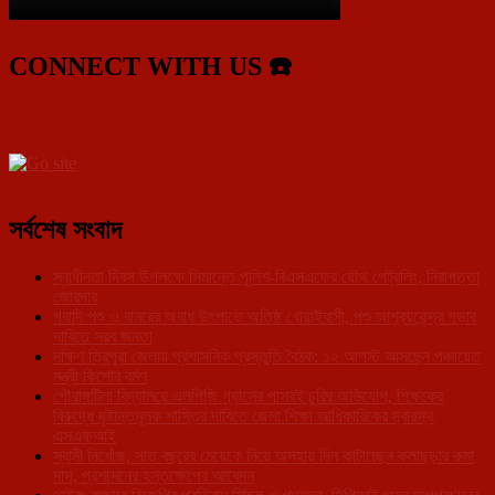
CONNECT WITH US ☎️
সর্বশেষ সংবাদ
স্বাধীনতা দিবস উপলক্ষে সিমান্তে পুলিশ-বিএসএফের যৌথ পেট্রলিং, নিরাপত্তা
জোরদার
গবাদি পশু ও বানরের অবাধ উৎপাতে অতিষ্ঠ খোয়াইবাসী, পশু আশ্রয়কেন্দ্র গড়ার
দাবিতে সরব জনতা
দক্ষিণ ত্রিপুরা জেলায় প্রশাসনিক প্রস্তুতি বৈঠক: ১২ আগস্ট আসছেন পঞ্চায়েত
মন্ত্রী কিশোর বর্মণ
গৌরাঙ্গটিলা বিদ্যালয়ে এলপিজি গ্যাসের পাসবই চুরির অভিযোগ, শিক্ষকের
বিরুদ্ধে দৃষ্টান্তমূলক শাস্তির দাবিতে জেলা শিক্ষা আধিকারিকের দ্বারস্থ
এসএফআই
স্বামী নিখোঁজ, সাত বছরের মেয়েকে নিয়ে অসহায় দিন কাটাচ্ছেন কলাছড়ার রুমা
দাস, প্রশাসনের হস্তক্ষেপের আবেদন