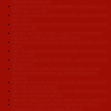
পরিবহনমন্ত্রীর উচ্চপর্যায়ের বৈঠক
৫ সেপ্টেম্বর থেকে ত্রিপুরায় বিশেষ ভোটার তালিকা সংশোধন অভিযান, চূড়ান্ত
তালিকা প্রকাশ ২৩ ডিসেম্বর
যানজট ও জবরদখলমুক্ত রাজধানী গড়তে কড়া পদক্ষেপ, আগরতলায় পুর নিগমের
উচ্ছেদ অভিযান
রেনুকা চাকমার অকাল প্রয়াণে শোকস্তব্ধ সাংস্কৃতিক অঙ্গন, শেষ শ্রদ্ধায় জুনি
রং ঢং কালচারাল টিম
‘দেশ বাঁচাও, মানুষ বাঁচাও’ স্লোগানে ১০ আগস্ট ‘জেল ভরো’ কর্মসূচি সফল
করার আহ্বান, বামপন্থী চার সংগঠনের সাংবাদিক সম্মেলন
স্বাধীনতা দিবস উপলক্ষে সিমান্তে পুলিশ-বিএসএফের যৌথ পেট্রলিং, নিরাপত্তা
জোরদার
গবাদি পশু ও বানরের অবাধ উৎপাতে অতিষ্ঠ খোয়াইবাসী, পশু আশ্রয়কেন্দ্র গড়ার
দাবিতে সরব জনতা
দক্ষিণ ত্রিপুরা জেলায় প্রশাসনিক প্রস্তুতি বৈঠক: ১২ আগস্ট আসছেন পঞ্চায়েত
মন্ত্রী কিশোর বর্মণ
গৌরাঙ্গটিলা বিদ্যালয়ে এলপিজি গ্যাসের পাসবই চুরির অভিযোগ, শিক্ষকের
বিরুদ্ধে দৃষ্টান্তমূলক শাস্তির দাবিতে জেলা শিক্ষা আধিকারিকের দ্বারস্থ
এসএফআই
স্বামী নিখোঁজ, সাত বছরের মেয়েকে নিয়ে অসহায় দিন কাটাচ্ছেন কলাছড়ার রুমা
দাস, প্রশাসনের হস্তক্ষেপের আবেদন
থাইবুং বাজারে বিজেপির প্রতিবাদ মিছিল ও পথসভা, সিপিআইএমের অপপ্রচারের
বিরুদ্ধে সরব প্রাক্তন বিধায়ক শঙ্কর রায়
খেজুর বাগান এলাকা থেকে চোর গ্রেফতার, উদ্ধার স্বর্ণের চেইন ও রুপোর নূপুর
আসন্ন পৌরসভা ও ভিলেজ কাউন্সিল নির্বাচনকে সামনে রেখে নয়াদিল্লিতে
ত্রিপুরা বিজেপির মেগা বৈঠক, দীর্ঘ আলোচনা শীর্ষ নেতৃত্বের