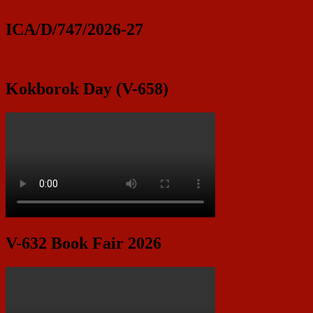
ICA/D/747/2026-27
Kokborok Day (V-658)
V-632 Book Fair 2026