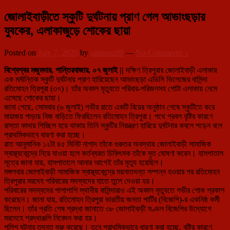
জোলাইবাড়ীতে স্কুটি দুর্ঘটনায় প্রাণ গেল আভাংছড়ার
যুবকের, এলাকাজুড়ে শোকের ছায়া
Posted on
July 7, 2026
by
santanu99
—
No Comments ↓
বিশ্বেশ্বর মজুমদার, শান্তিরবাজার, ০৭ জুলাই ||
দক্ষিণ ত্রিপুরার জোলাইবাড়ী এলাকায়
এক মর্মান্তিক স্কুটি দুর্ঘটনায় প্রাণ হারিয়েছেন আভাংছড়া এডিসি ভিলেজের বাসিন্দা
রতিমোহন ত্রিপুরা (৩৭)। তাঁর অকাল মৃত্যুতে পরিবার-পরিজনসহ গোটা এলাকায় নেমে
এসেছে শোকের ছায়া।
জানা গেছে, সোমবার (৬ জুলাই) গভীর রাতে একটি বিয়ের অনুষ্ঠান শেষে স্কুটিতে করে
মায়াজয় পাড়ায় নিজ বাড়িতে ফিরছিলেন রতিমোহন ত্রিপুরা। পথে প্রবল বৃষ্টির কারণে
রাস্তা কাদায় পিচ্ছিল হয়ে থাকায় তিনি স্কুটির নিয়ন্ত্রণ হারিয়ে দুর্ঘটনার কবলে পড়েন বলে
প্রাথমিকভাবে ধারণা করা হচ্ছে।
রাত আনুমানিক ১২টা ৪৫ মিনিট নাগাদ তাঁকে গুরুতর অবস্থায় জোলাইবাড়ী সামাজিক
স্বাস্থ্যকেন্দ্রে নিয়ে যাওয়া হলে কর্তব্যরত চিকিৎসক তাঁকে মৃত ঘোষণা করেন। হাসপাতাল
সূত্রে জানা যায়, হাসপাতালে আনার আগেই তাঁর মৃত্যু হয়েছিল।
মঙ্গলবার জোলাইবাড়ী সামাজিক স্বাস্থ্যকেন্দ্রে ময়নাতদন্ত সম্পন্ন হওয়ার পর রতিমোহন
ত্রিপুরার মরদেহ পরিবারের সদস্যদের হাতে তুলে দেওয়া হয়।
পরিবারের সদস্যদের পাশাপাশি স্থানীয় বাসিন্দারাও এই অকাল মৃত্যুতে গভীর শোক প্রকাশ
করেছেন। জানা যায়, রতিমোহন ত্রিপুরা ভারতীয় জনতা পার্টির (বিজেপি)-র একনিষ্ঠ কর্মী
ছিলেন। তাঁর প্রতি শেষ শ্রদ্ধা জানাতে ৩৮ জোলাইবাড়ী মণ্ডল বিজেপির উদ্যোগে
মরদেহে শ্রদ্ধাঞ্জলি নিবেদন করা হয়।
পুলিশ ঘটনার তদন্ত শুরু করেছে। তবে প্রাথমিকভাবে ধারণা করা হচ্ছে, বৃষ্টির কারণে