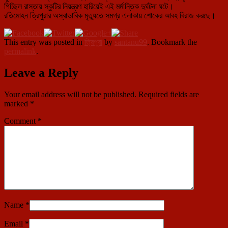
পিচ্ছিল রাস্তায় স্কুটির নিয়ন্ত্রণ হারিয়েই এই মর্মান্তিক দুর্ঘটনা ঘটে।
রতিমোহন ত্রিপুরার অস্বাভাবিক মৃত্যুতে সমগ্র এলাকায় শোকের আবহ বিরাজ করছে।
This entry was posted in
ত্রিপুরা
by
santanu99
. Bookmark the
permalink
.
Leave a Reply
Your email address will not be published.
Required fields are
marked
*
Comment
*
Name
*
Email
*