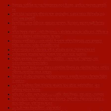
ত্রিপুরার অর্গানিক পণ্যের বিশ্ববাজারে নতুন দিগন্ত, দুবাইয়ে প্রথমবার রপ্তানি
মধু
জেল ভরো আন্দোলনে পুলিশের সঙ্গে ধস্তাধস্তি, গুরুতর আহত সিপিআই(এম)
নেতা সমর চক্রবর্তী
বিলোনিয়ায় জেলা ভিত্তিক পঞ্চায়েত সম্মেলন, উদ্বোধন করলেন মন্ত্রী কিশোর
বর্মণ
পশ্চিম পিলাক দ্বাদশ শ্রেণি বিদ্যালয়ে ৭ ছাত্রকে মারধরের অভিযোগ, শিক্ষিকা ও
ক্লার্কের বিরুদ্ধে অভিভাবকদের বিক্ষোভ
ভারতের স্বাধীনতার ৮০তম বর্ষপূর্তি উপলক্ষে দক্ষিণ ত্রিপুরায় মেগা রক্তদান
শিবির: মানবতার সেবায় নজিরবিহীন সাড়া
শ্রাবণ মাসের চতুর্থ সোমবারে বর্ণাঢ্য কাঁওয়ার যাত্রা, শিবভক্তদের ঢল
তেলিয়ামুড়ায় বামেদের আইন অমান্য তথা জেল ভরো আন্দোলন
শ্রমিক-কৃষকদের ১১ দফা দাবিতে খোয়াইতে ‘জেল ভরো’ আন্দোলন, বাম
গণসংগঠনগুলোর বিশাল মিছিল
শিক্ষক সংকটে সমরেন্দ্রগঞ্জ উচ্চতর মাধ্যমিক বিদ্যালয়ের প্রাথমিক বিভাগ, দাবিতে
শ্রীনগর-বিলোনিয়া সড়ক অবরোধ
জিতেন্দ্র চৌধুরীর মন্তব্যের প্রতিবাদে সাব্রুমে সনাতনী সমাজের বিক্ষোভ মিছিল
ও সমাবেশ
৮০’তম স্বাধীনতা দিবস উপলক্ষে সাব্রুমে বসে আঁকো প্রতিযোগিতা, খুদে
শিল্পীদের ব্যাপক উৎসাহ
মাটির নিচে পোঁতা ড্রাম থেকে ১২২ কেজি গাঁজা উদ্ধার, বাবা-ছেলে গ্রেপ্তার
বিদ্যুৎ বিলের সমস্যা সমাধানে দ্রুত উদ্যোগ, প্রিপেইড গ্রাহকদের বকেয়া ৬
মাসে কিস্তিতে পরিশোধের সুযোগ
১২ ঘণ্টা পরও বিদ্যুৎহীনতা, চরম দুর্ভোগ