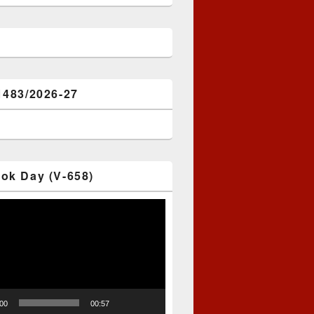
1483/2026-27
ok Day (V-658)
:00
00:57