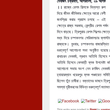
দেবজিৎ চক্রবর্তী, আগরতলা, ২৬ আগষ্ট
।।
রাজ্যে রেশম শিল্পকে বিন্যস্ত রুপ
দিয়ে জীবন জীবিকার ক্ষেত্রে আরো বেশী
জনপ্রিয় করার প্রয়াস চলছে – এই
ক্ষেত্রে রাজ্য সরকার, কেন্দ্রীয় রেশম পর্ষদ
দিনে বাড়ছে। ত্রিপুরায় রেশম শিল্পের ক্ষেত্র
মধ্য দিয়ে চম্পকনগর সেরিকালচার ক্লাস্ট
রাজ্যকে। বুধবার, চম্পকনগর বাজারস্থিত
গুরত্বপূর্ণ আলোচনা সভা অনুষ্ঠিত 
রাধাচরন দেববর্মা, প্রধান অতিথি হিসেবে 
অতিথি হিসেবে বেলবাড়ী ব্লক উপদেষ্টা কম
আলোচনা সভায় অংশ নেন রণজিৎ দেববর্মা চ্
চ্যায়ারম্যান খয়েরপুর ব্লক পঞ্চায়েত 
ছিলেন তুঁত চাষীরা। বক্তাদের ভাষনে ত্রিপুর
সমস্যা দূরীকরনের বিভিন্ন গুরুত্বপূর্ণ 
This entry was posted in
ত্রিপুরা
by
santa