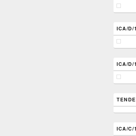
ICA/D/
ICA/D/
TENDER (
ICA/C/