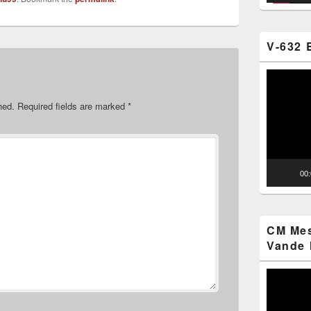
V-632 
Video
Player
hed.
Required fields are marked
*
00
CM Mes
Vande 
Video
Player