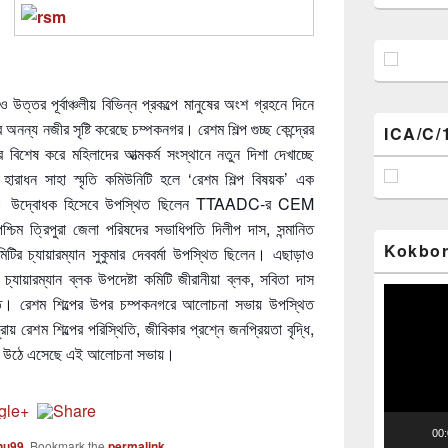
 ও উত্তর পূর্বাঞ্চলীয় বিভিন্ন প্রকল্পে মানুষের অংশ গ্রহনে দিনে
ে অনন্য নজীর সৃষ্টি করেছে চম্পকনগর। রেশম শিল্প গুচ্ছ কেন্দ্রের
ICA/C/
ার বিশেষ করে মহিলাদের আত্মকর্ম সংস্থানে নতুন দিশা দেখাচ্ছে
 হারাধন সাহা স্মৃতি কমিউনিটি হলে ‘রেশম শিল্প বিষয়ক’ এক
হয়েছে। উদ্বোধক হিসেবে উপস্থিত ছিলেন TTAADC-র CEM
পশ্চিম ত্রিপুরা জেলা পরিষদের সভাধিপতি দিলীপ দাস, সন্মানিত
Kokbor
িটির চ্যায়ারম্যান সুকুমার দেববর্মা উপস্থিত ছিলেন। এছাড়াও
যায়ারম্যান ব্লক উপদেষ্টা কমিটি জীরানীয়া ব্লক, সবিতা দাস
Video
সমিতি। রেশম শিল্পের উপর চম্পকনগরে আলোচনা সভায় উপস্থিত
Player
ায় রেশম শিল্পের পরিস্থিতি, জীবিকার প্রশ্নে জনপ্রিয়তা বৃদ্ধি,
মতামত উঠে এসেছে এই আলোচনা সভায়।
00
nu99
. Bookmark the
permalink
.