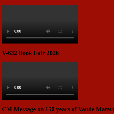
V-632 Book Fair 2026
CM Message on 150 years of Vande Mata