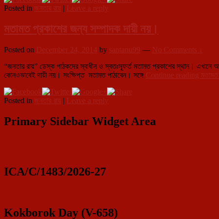
Posted in
জনতার রায়
|
Leave a reply
মতামত প্রকাশের জন্য সম্পাদক দায়ী নয়।
Posted on
December 24, 2014
by
santanu99
—
No Comments ↓
“জনতার রায়” ডেস্ক পাঠকদের স্বাধীন ও স্বতঃস্ফূর্ত মতামত প্রকাশের স্থান। এখানে আপ
কোনওভাবেই দায়ী নয়। সংক্ষিপ্ত মতামত পাঠাবেন। সঙ্গে
Continue reading
মতামত 
Posted in
জনতার রায়
|
Leave a reply
Primary Sidebar Widget Area
ICA/C/1483/2026-27
Kokborok Day (V-658)