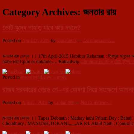
Category Archives:
জনতার রায়
ভোট যুদ্ধে পাহাড় যাবে কার দখলে?
Posted on
April 17, 2015
by
santanu99
—
No Comments ↓
জনতার রায় ডেস্ক ।। 17th April-2015 Habibur Rehaman : ত্রিপুরা মানুষের আব
hobe rslt Cpim er dokhole…. Ratnadwip
Continue reading
ভোট যুদ্ধে 
Posted in
জনতার রায়
|
Leave a reply
রাজ্য সরকারের গ্রেড পে–এর ঘোষণা নিয়ে সংক্ষেপে আপন
Posted on
April 7, 2015
by
santanu99
—
No Comments ↓
জনতার রায় ডেস্ক ।। Tapas Debnath : Mathay lathi Pritam Dey : Babaji 
Choudhury : MANUSH,TOKANI,,,,,,AR KI. Akhil Nath : Control corru