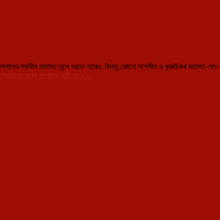
্নাদের স্বাধীন মতামত তুলে ধরতে পারেন, কিন্তু কোনো অশ্লীল ও কুরুচিকর মতামত যেন না 
প্রকাশের জন্য সম্পাদক দায়ী নয়।
→