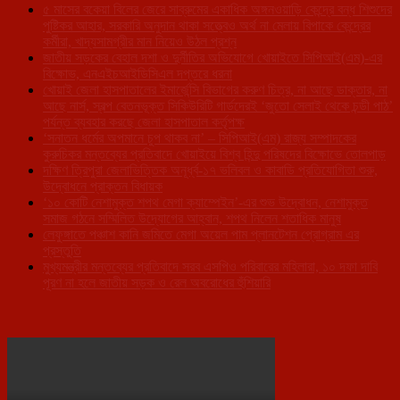
৫ মাসের বকেয়া বিলের জেরে সাব্রুমের একাধিক অঙ্গনওয়াড়ি কেন্দ্রে বন্ধ শিশুদের
পুষ্টিকর আহার, সরকারি অনুদান থাকা সত্ত্বেও অর্থ না মেলায় বিপাকে কেন্দ্রের
কর্মীরা, খাদ্যসামগ্রীর মান নিয়েও উঠল প্রশ্ন
জাতীয় সড়কের বেহাল দশা ও দুর্নীতির অভিযোগে খোয়াইতে সিপিআই(এম)-এর
বিক্ষোভ, এনএইচআইডিসিএল দপ্তরে ধরনা
খোয়াই জেলা হাসপাতালের ইমার্জেন্সি বিভাগের করুণ চিত্র, না আছে ডাক্তার, না
আছে নার্স, স্বল্প বেতনভূক্ত সিকিউরিটি গার্ডদেরই ‘জুতো সেলাই থেকে চন্ডী পাঠ’
পর্যন্ত ব্যবহার করছে জেলা হাসপাতাল কর্তৃপক্ষ
‘সনাতন ধর্মের অপমানে চুপ থাকব না’ – সিপিআই(এম) রাজ্য সম্পাদকের
কুরুচিকর মন্তব্যের প্রতিবাদে খোয়াইয়ে বিশ্ব হিন্দু পরিষদের বিক্ষোভে তোলপাড়
দক্ষিণ ত্রিপুরা জেলাভিত্তিক অনূর্ধ্ব-১৭ ভলিবল ও কাবাডি প্রতিযোগিতা শুরু,
উদ্বোধনে প্রাক্তন বিধায়ক
‘১০ কোটি নেশামুক্ত শপথ মেগা ক্যাম্পেইন’-এর শুভ উদ্বোধন, নেশামুক্ত
সমাজ গঠনে সম্মিলিত উদ্যোগের আহ্বান, শপথ নিলেন শতাধিক মানুষ
লেফুঙ্গাতে পঞ্চাশ কানি জমিতে মেগা অয়েল পাম প্লানটেশন প্রোগ্রাম এর
প্রস্তুতি
মুখ্যমন্ত্রীর মন্তব্যের প্রতিবাদে সরব এসপিও পরিবারের মহিলারা, ১০ দফা দাবি
পূরণ না হলে জাতীয় সড়ক ও রেল অবরোধের হুঁশিয়ারি