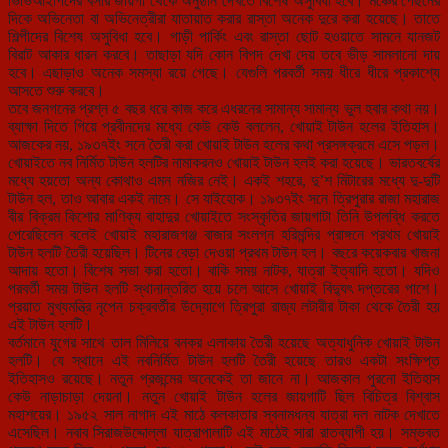
ভিভিআইপিদের বসার জায়গা থেকে অনুষ্ঠান দেখতে বিশেষ অসুবিধা হবে। মঞ্চের পেছনের
দিকে অভিনেতা বা অভিনেত্রীরা যাতায়াত করার রাস্তা অনেক দুরে করা হয়েছে। তাতে
শিল্পীদের বিশেষ অসুবিধা হবে। গাড়ী পার্কিং এবং রাস্তা ছোট হওয়াতে সামনে যানজট
বিরাট আকার ধারন করবে। তাছাড়া যদি কোন বিপদ দেখা দেয় তবে ভীড় সামলানো দায়
হবে। এছাড়াও অনেক সমস্যা রয়ে গেছে। যেগুলি পরবর্তী সময় ধীরে ধীরে প্রকাশ্যে
আসতে শুরু করবে।
তবে জনগনের প্রশ্ন ৫ বছর ধরে কাজ করে এধরনের সামান্য সামান্য ভুল হবার কথা নয়।
ব্যাক্ষা দিতে গিয়ে প্রবীনদের মধ্যে কেউ কেউ বললেন, খোয়াই টাউন হলের ইতিহাস।
আজকের নয়, ১৯৩৭ইং সনে তৈরী করা খোয়াই টাউন হলের কথা প্রসঙ্গক্রমে এসে পড়ল।
খোয়াইতে নব নির্মিত টাউন হলটির নামাকরনও খোয়াই টাউন হলই করা হয়েছে। ভারতবর্ষের
মধ্যে হয়তো অন্য কোথাও এমন নজির নেই। একই শহরে, দু’শ মিটারের মধ্যে দু-দুটি
টাউন হল, তাও আবার একই নামে। সে যাইহোক। ১৯৩৭ইং সনে ত্রিপুরার রাজা মহারাজ
বীর বিক্রম কিশোর মাণিক্য বাহাদুর খোয়াইতে সংস্কৃতির জায়গাটা তিনি উপলব্ধি করতে
পেরেছিলেন বলেই খোয়াই মহারাজগঞ্জ বাজার সংলগ্ন হরিমন্দির প্রাঙ্গনে প্রথম খোয়াই
টাউন হলটি তৈরী হয়েছিল। টিনের বেড়া দেওয়া প্রথম টাউন হল। বছরে কয়েকবার খাজনা
আদায় হতো। বিশেষ সভা করা হতো। বাকি সময় নাটক, যাত্রা ইত্যাদি হতো। যদিও
পরবর্তী সময় টাউন হলটি স্থানান্তরিত হয়ে চলে আসে খোয়াই বিদ্যুৎ দপ্তরের পাশে।
প্রয়াত মুখ্যমন্ত্রি নৃপেন চক্রবর্তীর উদ্যোগে ত্রিপুরা রাজ্য লটারীর টাকা থেকে তৈরী হয়
এই টাউন হলটি।
বর্তমানে যুগের সাথে তাল মিলিয়ে বনকর এলাকায় তৈরী হয়েছে অত্যাধুনিক খোয়াই টাউন
হলটি। যে স্থানে এই নবনির্মিত টাউন হলটি তৈরী হয়েছে তারও একটা সংক্ষিপ্ত
ইতিহাসও রয়েছে। নতুন প্রজন্মের অনেকেই তা জানে না। আজকাল পুরনো ইতিহাস
কেউ নাড়াচাড়া দেয়না। নতুন খোয়াই টাউন হলের জায়গাটি ছিল বিচিত্র বিশ্বাস
মহাশয়ের। ১৯৫২ সাল নাগাদ এই মাঠে কলকাতার স্বনামধন্য যাত্রা দল নাটক দেখাতে
এসেছিল। নবাব সিরাজউদ্দোল্লা যাত্রাপালাটি এই মাঠেই সারা রাতব্যাপী হয়। সম্ভবত