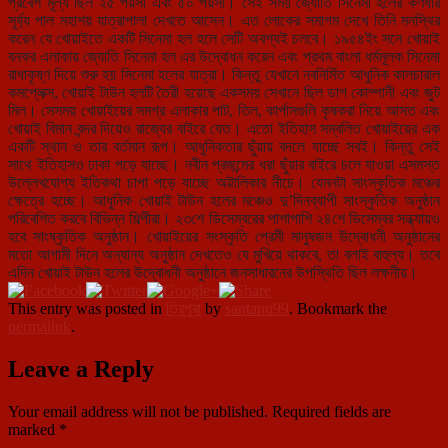
প্রবেশ মূল্য ছিল ২৫ পয়সা এবং ৫০ পয়সা। সেই সময় জ্যোতি সিনেমা হলের কর্ণধার
সূর্য্য পাল মহাশয় যাত্রাপালা দেখতে আসেন। এত লোকের সমাগম দেখে তিনি মনস্থির
করেন যে খোয়াইতে একটি সিনেমা হল হলে সেটি অবশ্যই চলবে। ১৯৫৪ইং সনে খোয়াই
বনকর এলাকায় জ্যোতি সিনেমা হল এর উদ্বোধন করেন এবং প্রথম বাংলা ধর্মমূলক সিনেমা
রাধাকৃষ্ণ দিয়ে শুরু হয় সিনেমা হলের যাত্রা। কিন্তু যেখানে নবনির্মিত আধুনিক কালচারাল
কমপ্লেক্স, খোয়াই টাউন হলটি তৈরী হয়েছে একসময় সেখানে ছিল ডাগ কোম্পানী এবং জুট
মিল। সেসময় খোয়াইয়ের সমগ্র এলাকার পাট, তিল, কার্পাসগুলি কৃষকরা নিয়ে আসত এবং
খোয়াই বিমান বন্দর দিয়েও রাজ্যের বাইরে যেত। এতো ইতিহাস সম্বলিত খোয়াইয়ের এক
একটি স্থান ও তার বর্তমান রূপ। আধুনিকতার ছুঁয়ায় বদলে যাচ্ছে সবই। কিন্তু সেই
সাথে ইতিহাসও ঢাকা পড়ে যাচ্ছে। নবীন প্রজন্মের ধরা ছুঁয়ার বাইরে চলে যাওয়া এসমস্ত
উল্লেখযোগ্য ইতিকথা চাপা পড়ে যাচ্ছে অট্টালিকার নীচে। যেমনটা সাংস্কৃতিক মঞ্চের
ক্ষেত্রে হচ্ছে। আধুনিক খোয়াই টাউন হলের মঞ্চেও দু’দিনব্যাপী সাংস্কৃতিক অনুষ্ঠান
পরিবেশিত করবে বিভিন্ন শিল্পীরা। ২৩শে ডিসেম্বরের পাশাপাশি ২৪শে ডিসেম্বর সন্ধ্যায়ও
হবে সাংষ্কৃতিক অনুষ্ঠান। খোয়াইয়ের সংস্কৃতি প্রেমী মানুষজন উদ্বোধনী অনুষ্ঠানের
মতো আগামী দিনে অন্যান্য অনুষ্ঠান দেখতেও যে মুখিয়ে থাকবে, তা বলাই বাহুল্য। তবে
এদিন খোয়াই টাউন হলের উদ্বোধনী অনুষ্ঠানে জনসাধারনের উপস্থিতি ছিল লক্ষনীয়।
This entry was posted in
ত্রিপুরা
by
santanu99
. Bookmark the
permalink
.
Leave a Reply
Your email address will not be published.
Required fields are
marked
*