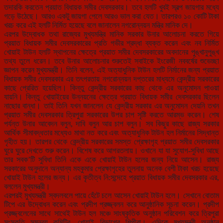
তদারকি করতেন প্রয়াত বিধায়ক সমীর দেবসরকার। তবে হলটি খুবই স্বল্প জায়গার মধ্যে
গড়ে উঠেছে। আরও একটু জায়গা পেলে আরও ভাল করা যেত। তারপরও ১০ কোটি টাকা
খরচ করে এই হলটি নির্মিত হয়েছে বলে জানালেন নগরোন্নয়ন মন্ত্রি মানিক দে।
এরপর উদ্বোধক তথা রাজ্যের মুখ্যমন্ত্রি মানিক সরকার উনার আলোচনা করতে গিয়ে
প্রয়াত বিধায়ক সমীর দেবসরকারের প্রতি গভীর শ্রদ্ধা ব্যক্ত করেন এবং নব নির্মিত
খোয়াই টাউন হলটি স্থাপনের ক্ষেত্রে প্রয়াত সমীর দেবসরকারের অবদানের পুঙ্খানুপুঙ্খ
তথ্য তুলে ধরেন। তবে উনার আলোচনার ‍শুরুতেই সবাইকে ইংরেজী নববর্ষের শুভেচ্ছা
জ্ঞাপন করেন মুখ্যমন্ত্রী। তিনি বলেন, এই অত্যাধুনিক টাউন হলটি নির্মানের জন্য প্রয়াত
বিধায়ক সমীর দেবসরকার এর তৎপরতায় নগরোন্নয়ন দপ্তরের মাধ্যমে কেন্দ্রীয় সরকারের
কাছে প্রেরিত হয়েছিল। কিন্তু কেন্দ্রীয় সরকারের কাছ থেকে এর অনুমোদন পাওয়া
যায়নি। কিন্তু খোয়াইয়ের উন্নয়নের ক্ষেত্রে প্রয়াত বিধায়ক সমীর দেবসরকার ছিলেন
নাছোর বান্ধা। তাই তিনি যখন জানলেন যে কেন্দ্রীয় সরকার এর অনুমোদন দেয়নি তখন
প্রয়াত সমীর দেবসরকার ত্রিপুরা সরকারের উপর চাপ সৃষ্টি করতে আরম্ভ করেন। শেষ
পর্যন্ত উনার আবেদন বলুন, দাবি বলুন আর চাপ বলুন। সব কিছুর কাছে রাজ্য সরকার
আর্থিক সীমাবদ্ধতার মধ্যেও মাথা নত করে এবং অত্যাধুনিক টাউন হল নির্মানের সিদ্ধান্ত
গৃহীত হয়। তারপর থেকে কেন্দ্রীয় সরকারের সমস্ত প্রেক্ষাগৃহ প্রয়াত সমীর দেবসরকার
ঘুরে ঘুরে দেখতে শুরু করেন। বিশেষ করে আগরতলায়। ওখানে যা যা সুযোগ-সুবিধা আছে
তার সবক’টি সুবিধা তিনি একে একে খোয়াই টাউন হলের জন্য নিয়ে আসেন। রাজ্য
সরকারের অনুদানে অন্যান্য মহকুমার প্রেক্ষাগৃহের তুলনায় অনেক বেশী টাকা খরচ হয়েছে
খোয়াই টাউন হলের জন্য। এর কৃতীত্ব নি:সন্দেহে প্রয়াত বিধায়ক সমীর দেবসরকার এর,
বললেন মুখ্যমন্ত্রী।
এরপরই মুখ্যমন্ত্রী স্বদলবলে পায়ে হেঁটে চলে আসেন খোয়াই টাউন হলে। সেখানে বোতাম
টিপে এর উদ্বোধন করেন এবং প্রদীপ প্রজ্জ্বলন করে আনুষ্ঠানিক সূচনা করেন। প্রদীপ
প্রজ্জ্বলেনের সাথে সাথেই টাউন হল মঞ্চে সাংষ্কৃতিক অনুষ্ঠান পরিবেশন করে ত্রিপুরা
সংস্কৃতি সমন্বয় কমিটির, খোয়াই বিভাগের শিল্পীরা। এদিকে মুখ্যমন্ত্রী অনুষ্ঠান