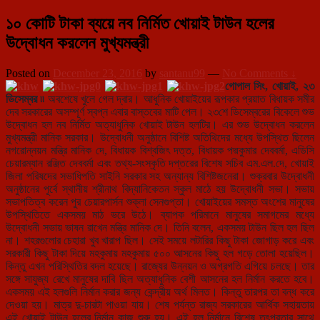
১০ কোটি টাকা ব্যয়ে নব নির্মিত খোয়াই টাউন হলের
উদ্বোধন করলেন মুখ্যমন্ত্রী
Posted on
December 23, 2016
by
santanu99
—
No Comments ↓
গোপাল সিং, খোয়াই, ২৩
ডিসেম্বর ৷৷
অবশেষে খুলে গেল দ্বার। আধুনিক খোয়াইয়ের রূপকার প্রয়াত বিধায়ক সমীর
দেব সরকারের অসম্পূর্ণ স্বপ্ন এবার বাস্তবের মাটি পেল। ২৩শে ডিসেম্বরের বিকেলে শুভ
উদ্বোধন হল নব নির্মিত অত্যাধুনিক খোয়াই টাউন হলটির। এর শুভ উদ্বোধন করলেন
মুখ্যমন্ত্রী মানিক সরকার। উদ্বোধনী অনুষ্ঠানে বিশিষ্ট অতিথিদের মধ্যে উপস্থিত ছিলেন
নগরোন্নয়ন মন্ত্রি মানিক দে, বিধায়ক বিশ্বজিৎ দত্ত, বিধায়ক পদ্মকুমার দেববর্মা, এডিসি
চেয়ারম্যান রঞ্জিত দেববর্মা এবং তথ্য-সংস্কৃতি দপ্তরের বিশেষ সচিব এম.এল.দে, খোয়াই
জিলা পরিষদের সভাধিপতি সাইনি সরকার সহ অন্যান্য বিশিষ্টজনেরা। শুক্রবার উদ্বোধনী
অনুষ্ঠানের পূর্বে স্থানীয় শ্রীনাথ বিদ্যানিকেতন স্কুল মাঠে হয় উদ্বোধনী সভা। সভায়
সভাপতিত্ব করেন পুর চেয়ারপার্সন শুক্লা সেনগুপ্তা। খোয়াইয়ের সমস্ত অংশের মানুষের
উপস্থিতিতে একসময় মাঠ ভরে উঠে। ব্যাপক পরিমানে মানুষের সমাগমের মধ্যে
উদ্বোধনী সভায় ভাষন রাখেন মন্ত্রি মানিক দে। তিনি বলেন, একসময় টাউন ছিল হল ছিল
না। শহরগুলোর চেহারা খুব খারাপ ছিল। সেই সময়ে লটারির কিছু টাকা জোগাড় করে এবং
সরকারী কিছু টাকা দিয়ে মহকুমায় মহকুমায় ৫০০ আসনের কিছু হল গড়ে তোলা হয়েছিল।
কিন্তু এখন পরিস্থিতির বদল হয়েছে। রাজ্যের উন্নয়ন ও অগ্রগতি এগিয়ে চলছে। তার
সঙ্গে সাযুজ্য রেখে মানুষের দাবি ছিল অত্যাধুনিক বেশী আসনের হল নির্মান করতে হবে।
একসময় এই হলগুলি নির্মান করার জন্য কেন্দ্রীয় অর্থ মিলত। কিন্তু তারপর তা বন্ধ করে
দেওয়া হয়। মাত্র দু-চারটা পাওয়া যায়। শেষ পর্যন্ত রাজ্য সরকারের আর্থিক সহায়তায়
এই খোয়াই টাউন হলের নির্মান কাজ শুরু হয়। এই হল নির্মানে বিশেষ তৎপরতার সাথে