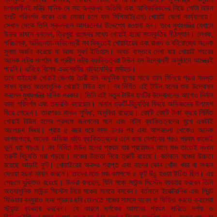
চলাকালীনই মন্ত্রি মানিক দে সহ অন্যান্য অতিথি এবং আধিকারিকদের নিয়ে গোটা টাউন
হলটি পরিদর্শন করেন এবং সোজা চলে যান সিপিআই(এম) খোয়াই জেলা কার্য্যালয়ে।
সেখান থেকে তিনি স্বদলবলে আগরতলার উদ্দেশ্যে রওয়না হন। তবে মুখ্যমন্ত্রি যেখানে
উনার ভাষনে বললেন, ত্রিপুরা রাজ্যের মধ্যে খোয়াই হচ্ছে সংস্কৃতির পীঠস্থান। লেখক,
পরিচালক, অভিনেতা-অভিনেত্রী সব কিছুতেই খোয়াইয়ের এবং রাজ্য ও বহি:রাজ্যে অনেক
সুনাম অর্জন করেছে যা আজ সুবর্ণ ইতিহাস। অথচ বাস্তবে দেখা যায় খোয়াই শহরের
অনেক নাট্য সংগঠন বা প্রবীন নাট্য ব্যাক্তিত্বরা টাউন হল উদ্বোধনী অনুষ্ঠানে আমন্ত্রই
পায়নি। এনিয়ে বিশেষ একশ্রেনীর নাট্যমোদিরা মর্মাহত।
তবে যাইহোক খোয়াই জেলায় তৈরী হল আধুনিক যুগের সাথে তাল মিলিয়ে প্রায় সমস্ত
সাধন যুক্ত অত্যাধুনিক খোয়াই টাউন হল। নব নির্মিত এই টাউন হলের ‍শুভ উদ্বোধন
করলেন মুখ্যমন্ত্রি মানিক সরকার। তিনি এই নতুন টাউন হলটির উদ্বোধনের আগেও নির্মান
কাজ পরিদর্শন এবং তদারকি করেছেন। নানান ত্রুটি-বিচ্যুতির বিষয়ে অভিজ্ঞদের উপদেশ
দিয়ে গেছেন। তারপরও নানান সুবিধা, অসুবিধা রয়েছে। কোটি কোটি টাকা ব্যয়ে নির্মিত
খোয়াই টাউন হলের প্রসঙ্গে জনগনের মনে এবং নাট্য ব্যাক্তিত্বদের মুখে একটাই
আলোচ্য বিষয়। প্রায় ৫ বছর ধরে কাজ চলার পর এবং আগরতলা থেকেও অনেক
কাগজপত্র, অনেক অভিজ্ঞ নাট্য ব্যাক্তিত্বদের এনে কাজ দেখানোর পরও প্রথম কাজেই
ভুল ধরা পড়ছে। নব নির্মিত টাউন হলের প্রথম যার প্রয়োজন মানে মঞ্চ তাতেই নানান
ত্রুটি বিচ্যুতি ধরা পড়ছে। মঞ্চের উচ্চতা নিয়ে ত্রুটি রয়েছে। বর্তমানে মঞ্চের উচ্চতা
রয়েছে আড়াই ফুট। খোয়াইয়ের অবসর প্রাপ্ত এবং যাদের কোন খোঁজ খবর বা সম্মান
দেওয়া হয়না নানান কারনে। তাদের মতে মঞ্চ কমপক্ষে ৫ ফুট উঁচু হওয়া উচিত ছিল। এর
পেছনে যুক্তিও রয়েছে। উনারা বলছেন, যিনি মঞ্চে সাউন্ড সিস্টেম ব্যবহার করবেন তিনি
অত্যাধুনিক সাউন্ড সিস্টেম নিয়ে মঞ্চের সামনে বসবেন। বর্তমানে ইলেক্ট্রনিক এবং প্রিন্ট
মিডিয়ার বন্ধুরাও নানা প্রকার ছবি তোলতে মঞ্চের সামনে যাবেন বা ভিডিও করতে ক্যামেরা
স্ট্যান্ড ব্যবহার করবেন। যে কারনে দর্শকের আসনের প্রথম সারিতে দর্শক ও