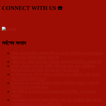
CONNECT WITH US ☎️
সর্বশেষ সংবাদ
থাইবুং বাজারে বিজেপির প্রতিবাদ মিছিল ও পথসভা, সিপিআইএমের অপপ্রচারের
বিরুদ্ধে সরব প্রাক্তন বিধায়ক শঙ্কর রায়
খেজুর বাগান এলাকা থেকে চোর গ্রেফতার, উদ্ধার স্বর্ণের চেইন ও রুপোর নূপুর
আসন্ন পৌরসভা ও ভিলেজ কাউন্সিল নির্বাচনকে সামনে রেখে নয়াদিল্লিতে
ত্রিপুরা বিজেপির মেগা বৈঠক, দীর্ঘ আলোচনা শীর্ষ নেতৃত্বের
সাংবাদিকদের সঙ্গে সৌজন্য সাক্ষাতে বাইখোড়া থানার নবনিযুক্ত ওসি, অপরাধ
দমনে সমন্বিত উদ্যোগের বার্তা
ডুম্বুর জলাশয়ে মাছ ধরার নিষেধাজ্ঞা কার্যকরে গাফিলতির অভিযোগ, নজরদারি
নিয়ে প্রশ্নের মুখে মৎস্য দপ্তর
নবম বাহিনী টিএসআরের উদ্যোগে স্বেচ্ছায় রক্তদান শিবির, ৬৫ জওয়ানের
রক্তদান
আশারামবাড়িতে বিজেপির প্রয়াস কর্মসূচির প্রথম পর্ব, সাংগঠনিক শক্তি বৃদ্ধিতে
আশারামবাড়ি মণ্ডলে দিনভর একাধিক বৈঠক