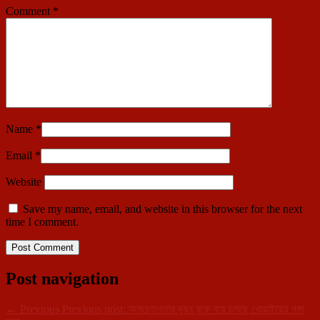
Comment
*
Name
*
Email
*
Website
Save my name, email, and website in this browser for the next
time I comment.
Post navigation
←
Previous
Previous post:
অসচেতনতার দূষন বুকে বয়ে চলছে খোয়াইয়ের গঙ্গা