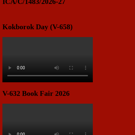
ICA/C/1483/2026-27
Kokborok Day (V-658)
V-632 Book Fair 2026