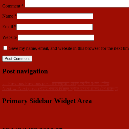
Comment
*
Name
*
Email
*
Website
Save my name, email, and website in this browser for the next ti
Post navigation
←
Previous
Previous post:
মহাসমারোহে রাজ্যে বড়দিন উৎসব পালিত
Next
→
Next post:
খোয়াই শহরের বিভিন্ন স্থানে বসানো জলের টেপ জলশূণ্য
Primary Sidebar Widget Area