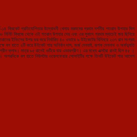
্ধ-১৪ ক্রিকেট প্রতিযোগিতার উদ্বোধনী খেলায় মরশুমের প্রথম দর্শনীয় শতরান উপহার দিল
ে ১৩৮ মিনিট ক্রিজে থেকে এই শতরান উপহার দেয় এবং এর সুবাদে প্রথম ম্যাচেই জয় ছিনিয়ে
র শতরানের ইনিংসের উপর ভর করে নির্ধারিত ৪০ ওভারে ৯ উইকেটের বিনিময়ে ২৩৭ রান সংগ্রহ
ে বল হাতে ২টি করে উইকেট পায় অনির্বান দাস, জর্জ দেববর্মা, রূপক দেবনাথ ও অর্কদ্যুতি
্রীন ক্লাব। মাত্র ৯৫ রানেই গুটিয়ে যায় এভারগ্রীণ। এর মধ্যে এক্সট্রা রানই ছিল ৪৫ ।
ারেনি। অপরদিকে বল হাতে নিউস্টার ওয়েলফেয়ার সোসাইটির পক্ষে তিনটি উইকেট পায় আদেশ
।