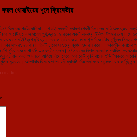
ন করল খোয়াইয়ের খুদে ক্রিকেটার
-১৪ ক্রিকেট প্রতিযোগিতা। খোয়াই সরকারী দ্বাদশ শ্রেনী বিদ্যালয় মাঠে শুরু হওয়া অনুর
১০টি চার ও ৫টি ছয়ের সাহায্যে পূর্ণচন্দ্র ১০৬ রানের একটি অনবদ্য ইনিংস উপহার দেয়। স
ফেয়ার সোসাইটি মুখোমুখি হয়। প্রথমে ব্যাট করতে নেমে খুদে ক্রিকেটার পূর্ণচন্দ্র সিনহা
ষ। তার সংগ্রহ ২৮ রান। তিনটি চারের সাহায্যে প্রণয় ২৮ রান করে। এভারগ্রীন ক্লাবের পক্ষ
বেশি সুবিধা করতে পারেনি এভারগ্রীন ক্লাব। ১৪২ রানের বিশাল ব্যবধানে পরাজিত হয় এভারগ
য্যে রিপ্লু ২১ রান করলেও দলকে এগিয়ে নিয়ে যেতে আর কেউ কুড়ি রানের গন্ডি টপকাতে প
ত সুত্রধর। আম্পায়ার হিসাবে উদ্বোধনী ম্যাচটি পরিচালনা করে মধুসদন ঘোষ ও মিন্টু চন্দ
ermalink
.
*