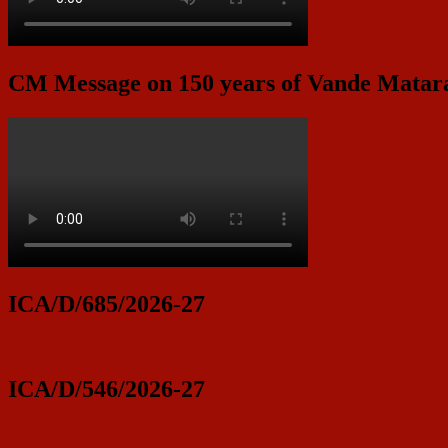
CM Message on 150 years of Vande Mata
ICA/D/685/2026-27
ICA/D/546/2026-27