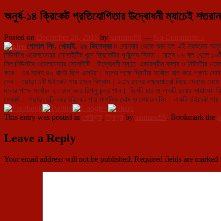
অনুর্ধ-১৪ ক্রিকেট প্রতিযোগিতার উদ্বোধনী ম্যাচেই শতরা
Posted on
December 26, 2016
by
santanu99
—
No Comments ↓
গোপাল সিং, খোয়াই, ২৬ ডিসেম্বর ৷৷
সোমবার থেকে শুরু হল এই মরশুমের অনুর্ধ
নিউস্টার ওয়েলফেয়ার সোসাইটির খুদে ক্রিকেটার পূর্ণচন্দ্র সিনহা। মাত্র ৮৯ বল খেলে 
নিল নিউস্টার ওয়েলফেয়ার সোসাইটি। উদ্বোধনী ম্যাচে এভারগ্রীন ক্লাব ও নিউস্টার ওয়েল
করে। এর মধ্যে ৪০ রানই ছিল এক্সট্রা। দলের পক্ষে দ্বিতীয় সর্বোচ্চ রান করে প্রণয় ঘো
দেব। এছাড়া ১টি উইকেট পায় রাহুল বিশ্বাস। ২৩৭ রানের লক্ষ্যমাত্রা নিয়ে খেলতে নেমে 
দলের পক্ষে সর্বোচ্চ ২১ রান করে রিপ্লু চন্দ্র পাল। তিনটি চার ও একটি ছয়ের সাহা
দেববর্মা। এছাড়া দুটি করে উইকেট পায় সাগনিক ঘোষ ও সোয়েল সিং। একটি উইকেট পায় সুমি
This entry was posted in
খেলাধূলা
,
ত্রিপুরা
by
santanu99
. Bookmark the
p
Leave a Reply
Your email address will not be published.
Required fields are marked