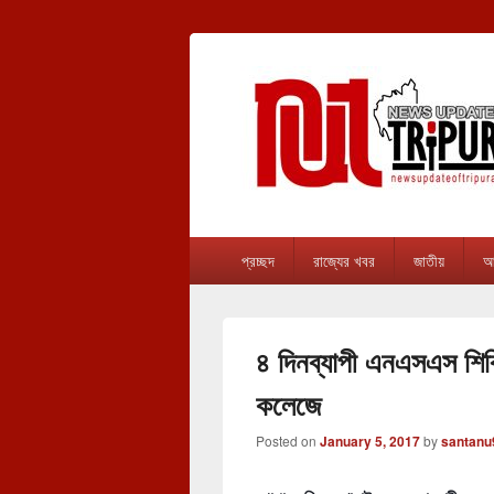
newsupdateof
The one & only exceptional Bengali Ver
Primary
প্রচ্ছদ
রাজ্যের খবর
জাতীয়
আন
menu
৪ দিনব্যাপী এনএসএস শিব
কলেজে
Posted on
January 5, 2017
by
santanu