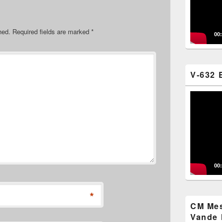
hed.
Required fields are marked
*
00
V-632 
Video
Player
00
*
CM Mes
Vande 