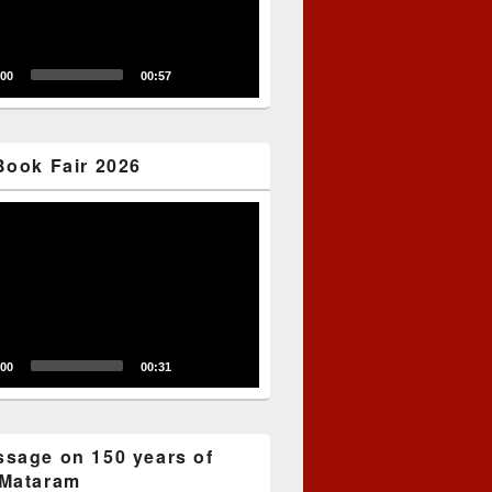
:00
00:57
Book Fair 2026
:00
00:31
sage on 150 years of
Mataram