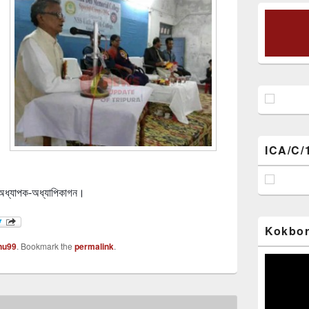
ICA/C/
ও অধ্যাপক-অধ্যাপিকাগন।
Kokbor
nu99
. Bookmark the
permalink
.
Video
Player