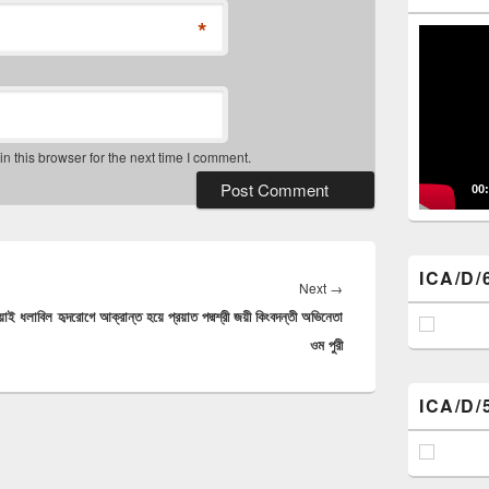
*
Video
Player
 this browser for the next time I comment.
00
ICA/D/
Next
Next
→
োয়াই ধলাবিল
হৃদরোগে আক্রান্ত হয়ে প্রয়াত পদ্মশ্রী জয়ী কিংবদন্তী অভিনেতা
post:
ওম পুরী
ICA/D/