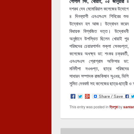
গোপাল সিং, খোয়াই, ০৫ জানুয়ারী ৷৷
দশরথ দেব মেমোরিয়াল কলেজের উদোগে
৪ দিনব্যাপী এনএসএস শিবিরের শুভ
উদ্বোধন হল আজ। উদ্বোধন করেন
বিধায়ক বিশ্বজিত দত্ত। উদ্বোধনী
অনুষ্ঠানে উপস্থিত ছিলেন খোয়াই পুর
পরিষদের চেয়ারপার্সন শুক্লা সেনগুপ্তা,
কলেজের অধক্ষ্য ডা: শংকর চক্রবর্তী,
এনএসএস প্রোগ্রাম অফিসার ডা:
মনিদীপা দওগুপ্ত, ছাত্র পরিষদের
সাধারন সম্পাদক রাজকিষান সূএধর, ভিপি
সুমিত দেববর্মা সহ কলেজের ছাত্র-ছাত্রী 
This entry was posted in
ত্রিপুরা
by
santa