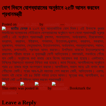
যোগ দিবসে যোগব্যায়ামের অনুষ্ঠানে ২৫টি আসন করবেন
প্রধানমন্ত্রী
Posted on
June 20, 2017
by
santanu99
—
No Comments ↓
জাতীয় ডেস্ক ৷৷
২১শে জুন আন্তর্জাতিক যোগ দিবস। এই উপলক্ষে বুধবার
লখনউয়ের অম্বেডকর স্টেডিয়ামে যোগব্যায়ামের অনুষ্ঠানে অংশ নেবেন প্রধানমন্ত্রী নরেন্দ্র
মোদী। এই অনুষ্ঠানে প্রধানমন্ত্রী বৃক্ষাসন, পদহস্তাসন, অর্ধচক্রাসন, ত্রিকোনাসন,
ভদ্রাসন, বজ্রাসন, উষ্ট্রাসন, শশকাসন, উত্তানমণ্ডুকাসন, বক্রাসন, মকরাসন,
ভুজঙ্গাসন, শলভাসন, সেতুম্বধাসন, উত্তানপদাসন, অর্ধহলাসন, পবনমুক্তআসন, শবাসন,
তাড়াসন, কপালভাতি, প্রাণায়ম আসন করবেন। উপস্থিত থাকবেন উত্তরপ্রদেশের
রাজ্যপাল শ্রীরাম নায়েক ও মুখ্যমন্ত্রী যোগী আদিত্যনাথ। মঙ্গলবারই, লখনউয়ে পৌঁছে
যান মোদী। অনুষ্ঠানের কথা মাথায় রেখে বিশেষ আয়োজন করা হয়েছে। একইভাবে,
নিশ্ছিদ্র নিরাপত্তা ব্যবস্থা নিশ্চিত করা হয়েছে। জানা গিয়েছে, আগামীকালের অনুষ্ঠানে
প্রায় ৫৫ হাজার মানুষ অংশগ্রহণ করবেন। আগামীকাল, সকাল সাড়ে ৬টা নাগাদ মঞ্চে
পৌঁছবেন মোদী। পরের আধ-ঘণ্টা বক্তব্য পেশ করবেন মোদী, আদিত্যনাথ। এরপর,
সকাল ৭টা থেকে ৭টা ৪৫ মিনিট পর্যন্ত চলবে আসন। সূত্রের খবর, আগামীকাল, ৪৫
মিনিটে মোট ২৫টি বিভিন্ন আসন করবেন প্রধানমন্ত্রী।
This entry was posted in
জাতীয়
by
santanu99
. Bookmark the
permalink
.
Leave a Reply