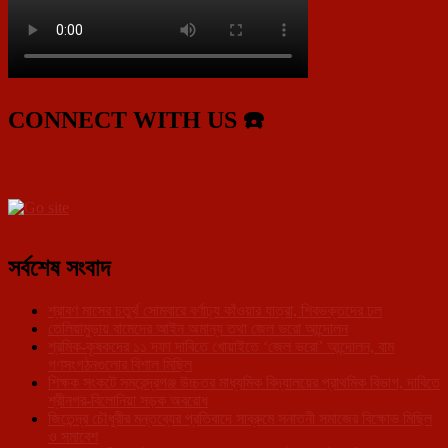
CONNECT WITH US ☎️
সর্বশেষ সংবাদ
শ্রাবণ মাসের চতুর্থ সোমবারে বর্ণাঢ্য কাঁওয়ার যাত্রা, শিবভক্তদের ঢল
তেলিয়ামুড়ায় বামেদের আইন অমান্য তথা জেল ভরো আন্দোলন
শ্রমিক-কৃষকদের ১১ দফা দাবিতে খোয়াইতে ‘জেল ভরো’ আন্দোলন, বাম
গণসংগঠনগুলোর বিশাল মিছিল
শিক্ষক সংকটে সমরেন্দ্রগঞ্জ উচ্চতর মাধ্যমিক বিদ্যালয়ের প্রাথমিক বিভাগ, দাবিতে
শ্রীনগর-বিলোনিয়া সড়ক অবরোধ
জিতেন্দ্র চৌধুরীর মন্তব্যের প্রতিবাদে সাব্রুমে সনাতনী সমাজের বিক্ষোভ মিছিল
ও সমাবেশ