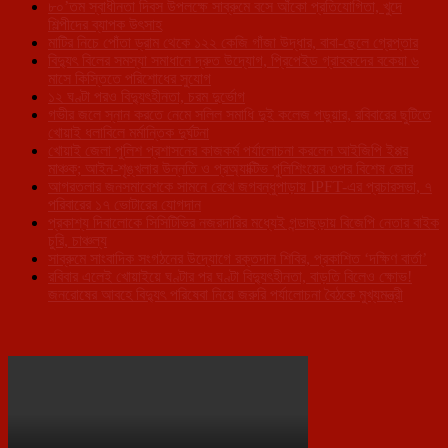
৮০’তম স্বাধীনতা দিবস উপলক্ষে সাব্রুমে বসে আঁকো প্রতিযোগিতা, খুদে
শিল্পীদের ব্যাপক উৎসাহ
মাটির নিচে পোঁতা ড্রাম থেকে ১২২ কেজি গাঁজা উদ্ধার, বাবা-ছেলে গ্রেপ্তার
বিদ্যুৎ বিলের সমস্যা সমাধানে দ্রুত উদ্যোগ, প্রিপেইড গ্রাহকদের বকেয়া ৬
মাসে কিস্তিতে পরিশোধের সুযোগ
১২ ঘণ্টা পরও বিদ্যুৎহীনতা, চরম দুর্ভোগ
গভীর জলে স্নান করতে নেমে সলিল সমাধি দুই কলেজ পড়ুয়ার, রবিবারের ছুটিতে
খোয়াই ধলাবিলে মর্মান্তিক দুর্ঘটনা
খোয়াই জেলা পুলিশ প্রশাসনের কাজকর্ম পর্যালোচনা করলেন আইজিপি ইপ্পর
মাঞ্চক; আইন-শৃঙ্খলার উন্নতি ও প্রঅ্যাক্টিভ পুলিশিংয়ের ওপর বিশেষ জোর
আগরতলার জনসমাবেশকে সামনে রেখে জগবন্ধুপাড়ায় IPFT-এর প্রচারসভা, ৭
পরিবারের ১৭ ভোটারের যোগদান
প্রকাশ্য দিবালোকে সিসিটিভির নজরদারির মধ্যেই গন্ডাছড়ায় বিজেপি নেতার বাইক
চুরি, চাঞ্চল্য
সাব্রুমে সাংবাদিক সংগঠনের উদ্যোগে রক্তদান শিবির, প্রকাশিত ‘দক্ষিণ বার্তা’
রবিবার এলেই খোয়াইয়ে ঘণ্টার পর ঘণ্টা বিদ্যুৎহীনতা, বাড়তি বিলেও ক্ষোভ!
জনরোষের আবহে বিদ্যুৎ পরিষেবা নিয়ে জরুরি পর্যালোচনা বৈঠকে মুখ্যমন্ত্রী