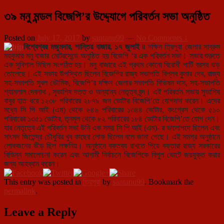
৩৯ মনু মন্ডল বিজেপি’র উদ্দ্যোগে পরিবর্তন সভা অনুষ্ঠিত
Posted on
July 17, 2017
by
santanu99
—
No Comments ↓
বিশ্বেশ্বর মজুমদার, শান্তির বাজার, ১৭ জুলাই ৷৷
দক্ষিন ত্রিপুরা জেলার সাব্রুম
মহকুমার মনু বাজার মোটরসেন্ডে অনুষ্ঠিত হয় বিজেপি ‘র এক পরিবর্তন সভা। সভার শুরুতে
এক সুবিশাল মিছিল সংগঠিত হয়। মনু বাজারে এই প্রথম কোনো বিরোধী পার্টি বরসর ঝড়
তোলেছে। এই সভায় উপস্থিত ছিলেন বিজেপির রাজ্য সভাপতি বিপ্লব কুমার দেব, রাজ্য
সহ-সভাপতি সুবল ভৌমিক, বিজেপি’র দক্ষিন জেলার সভাপতি বিভিষন দাস, সহ-সভাপতি
শ্যামলাল দেবনাথ , সুভাশিষ দত্ত ও অন্যান্য নেতৃত্ব বৃন্দ। এই পরিবর্তন সভায় সুভাশিষ
বাবুর হাত ধরে ১২৩৮ পরিবারের ২৮৭৯ জন ভোটার বিজেপি’তে যোগদান করেন। এদের
মধ্যে সি পি আই (এম) থেকে ৬৪৬ পরিবারের ১৩৪৪ ভোটার, কংগ্রেস থেকে ৫১০
পরিবারের ১৩৫১ ভোটার, তৃনমূল থেকে ৮২ পরিবারের ১৮৪ ভোটার বিজেপি’তে যোগ দেন।
যার নেতৃত্বে এই পরিবর্তন সভা উনি এক সময় সি পি আই (এম)- র ভালোপদে ছিলেন এবং
সাংসদ জিতেন্দ্র চৌধুরির খুব কাছের লোক ছিলেন বলে জানা গেছে। এই সমগ্র অনুষ্ঠানে
লোকজনের ভীড় ছিল লক্ষনিয়। অনুষ্ঠানে বক্তব্য রাখতে গিয়ে বক্তারা রাজ্য সরকারের
বিভিন্ন সমালোচনা করেন এবং আগামী নির্বাচনে বিজেপিকে বিপুল ভোটে জয়যুক্ত করার
জন্য আহব্বান করেন।
This entry was posted in
ত্রিপুরা
by
santanu99
. Bookmark the
permalink
.
Leave a Reply