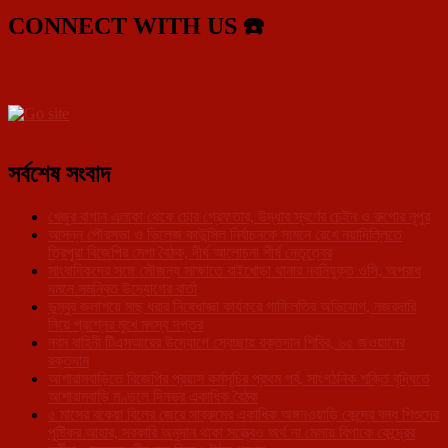
CONNECT WITH US ☎️
সর্বশেষ সংবাদ
খেজুর বাগান এলাকা থেকে চোর গ্রেফতার, উদ্ধার স্বর্ণের চেইন ও রুপোর নূপুর
আসন্ন পৌরসভা ও ভিলেজ কাউন্সিল নির্বাচনকে সামনে রেখে নয়াদিল্লিতে
ত্রিপুরা বিজেপির মেগা বৈঠক, দীর্ঘ আলোচনা শীর্ষ নেতৃত্বের
সাংবাদিকদের সঙ্গে সৌজন্য সাক্ষাতে বাইখোড়া থানার নবনিযুক্ত ওসি, অপরাধ
দমনে সমন্বিত উদ্যোগের বার্তা
ডুম্বুর জলাশয়ে মাছ ধরার নিষেধাজ্ঞা কার্যকরে গাফিলতির অভিযোগ, নজরদারি
নিয়ে প্রশ্নের মুখে মৎস্য দপ্তর
নবম বাহিনী টিএসআরের উদ্যোগে স্বেচ্ছায় রক্তদান শিবির, ৬৫ জওয়ানের
রক্তদান
আশারামবাড়িতে বিজেপির প্রয়াস কর্মসূচির প্রথম পর্ব, সাংগঠনিক শক্তি বৃদ্ধিতে
আশারামবাড়ি মণ্ডলে দিনভর একাধিক বৈঠক
৫ মাসের বকেয়া বিলের জেরে সাব্রুমের একাধিক অঙ্গনওয়াড়ি কেন্দ্রে বন্ধ শিশুদের
পুষ্টিকর আহার, সরকারি অনুদান থাকা সত্ত্বেও অর্থ না মেলায় বিপাকে কেন্দ্রের