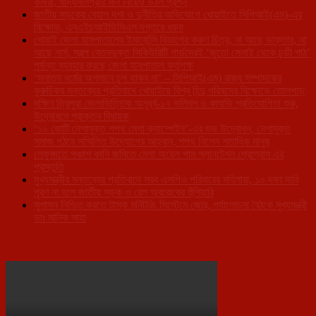
কর্মীরা, খাদ্যসামগ্রীর মান নিয়েও উঠল প্রশ্ন
জাতীয় সড়কের বেহাল দশা ও দুর্নীতির অভিযোগে খোয়াইতে সিপিআই(এম)-এর
বিক্ষোভ, এনএইচআইডিসিএল দপ্তরে ধরনা
খোয়াই জেলা হাসপাতালের ইমার্জেন্সি বিভাগের করুণ চিত্র, না আছে ডাক্তার, না
আছে নার্স, স্বল্প বেতনভূক্ত সিকিউরিটি গার্ডদেরই ‘জুতো সেলাই থেকে চন্ডী পাঠ’
পর্যন্ত ব্যবহার করছে জেলা হাসপাতাল কর্তৃপক্ষ
‘সনাতন ধর্মের অপমানে চুপ থাকব না’ – সিপিআই(এম) রাজ্য সম্পাদকের
কুরুচিকর মন্তব্যের প্রতিবাদে খোয়াইয়ে বিশ্ব হিন্দু পরিষদের বিক্ষোভে তোলপাড়
দক্ষিণ ত্রিপুরা জেলাভিত্তিক অনূর্ধ্ব-১৭ ভলিবল ও কাবাডি প্রতিযোগিতা শুরু,
উদ্বোধনে প্রাক্তন বিধায়ক
‘১০ কোটি নেশামুক্ত শপথ মেগা ক্যাম্পেইন’-এর শুভ উদ্বোধন, নেশামুক্ত
সমাজ গঠনে সম্মিলিত উদ্যোগের আহ্বান, শপথ নিলেন শতাধিক মানুষ
লেফুঙ্গাতে পঞ্চাশ কানি জমিতে মেগা অয়েল পাম প্লানটেশন প্রোগ্রাম এর
প্রস্তুতি
মুখ্যমন্ত্রীর মন্তব্যের প্রতিবাদে সরব এসপিও পরিবারের মহিলারা, ১০ দফা দাবি
পূরণ না হলে জাতীয় সড়ক ও রেল অবরোধের হুঁশিয়ারি
সুশাসন নিশ্চিত করতে টাস্ক মনিটরিং সিস্টেমে জোর, পর্যালোচনা বৈঠকে মুখ্যমন্ত্রী
ডাঃ মানিক সাহা