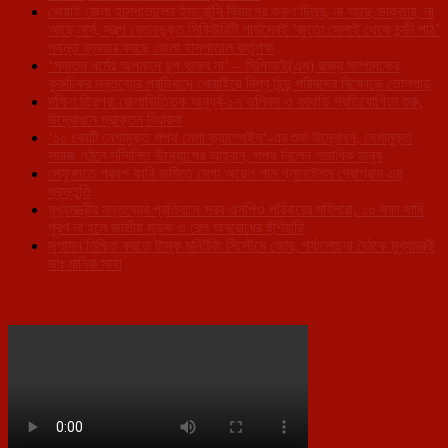
খোয়াই জেলা হাসপাতালের ইমার্জেন্সি বিভাগের করুণ চিত্র, না আছে ডাক্তার, না
আছে নার্স, স্বল্প বেতনভূক্ত সিকিউরিটি গার্ডদেরই ‘জুতো সেলাই থেকে চন্ডী পাঠ’
পর্যন্ত ব্যবহার করছে জেলা হাসপাতাল কর্তৃপক্ষ
‘সনাতন ধর্মের অপমানে চুপ থাকব না’ – সিপিআই(এম) রাজ্য সম্পাদকের
কুরুচিকর মন্তব্যের প্রতিবাদে খোয়াইয়ে বিশ্ব হিন্দু পরিষদের বিক্ষোভে তোলপাড়
দক্ষিণ ত্রিপুরা জেলাভিত্তিক অনূর্ধ্ব-১৭ ভলিবল ও কাবাডি প্রতিযোগিতা শুরু,
উদ্বোধনে প্রাক্তন বিধায়ক
‘১০ কোটি নেশামুক্ত শপথ মেগা ক্যাম্পেইন’-এর শুভ উদ্বোধন, নেশামুক্ত
সমাজ গঠনে সম্মিলিত উদ্যোগের আহ্বান, শপথ নিলেন শতাধিক মানুষ
লেফুঙ্গাতে পঞ্চাশ কানি জমিতে মেগা অয়েল পাম প্লানটেশন প্রোগ্রাম এর
প্রস্তুতি
মুখ্যমন্ত্রীর মন্তব্যের প্রতিবাদে সরব এসপিও পরিবারের মহিলারা, ১০ দফা দাবি
পূরণ না হলে জাতীয় সড়ক ও রেল অবরোধের হুঁশিয়ারি
সুশাসন নিশ্চিত করতে টাস্ক মনিটরিং সিস্টেমে জোর, পর্যালোচনা বৈঠকে মুখ্যমন্ত্রী
ডাঃ মানিক সাহা