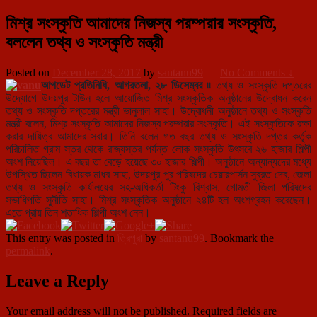
মিশ্র সংস্কৃতি আমাদের নিজস্ব পরম্পরার সংস্কৃতি,
বললেন তথ্য ও সংস্কৃতি মন্ত্রী
Posted on
December 28, 2017
by
santanu99
—
No Comments ↓
আপডেট প্রতিনিধি, আগরতলা, ২৮ ডিসেম্বর ৷৷
তথ্য ও সংস্কৃতি দপ্তরের
উদ্যোগে উদয়পুর টাউন হলে আয়োজিত মিশ্র সংস্কৃতিক অনুষ্ঠানের উদ্বোধন করেন
তথ্য ও সংস্কৃতি দপ্তরের মন্ত্রী ভানুলাল সাহা। উদ্বোধনী অনুষ্ঠানে তথ্য ও সংস্কৃতি
মন্ত্রী বলেন, মিশ্র সংস্কৃতি আমাদের নিজস্ব পরম্পরার সংস্কৃতি। এই সংস্কৃতিকে রক্ষা
করার দায়িত্ব আমাদের সবার। তিনি বলেন গত বছর তথ্য ও সংস্কৃতি দপ্তর কর্তৃক
পরিচালিত গ্রাম স্তর থেকে রাজ্যস্তর পর্যন্ত লোক সংস্কৃতি উৎসবে ২৬ হাজার শিল্পী
অংশ নিয়েছিল। এ বছর তা বেড়ে হয়েছে ৩০ হাজার শিল্পী। অনুষ্ঠানে অন্যান্যদের মধ্যে
উপস্থিত ছিলেন বিধায়ক মাধব সাহা, উদয়পুর পুর পরিষদের চেয়ারপার্সন সুব্রত দেব, জেলা
তথ্য ও সংস্কৃতি কার্যালয়ের সহ-অধিকর্তা টিংকু বিশ্বাস, গোমতী জিলা পরিষদের
সভাধিপতি সুনীতি সাহা। মিশ্র সংস্কৃতিক অনুষ্ঠানে ২৪টি হল অংশগ্রহন করেছেন।
এতে প্রায় তিন শতাধিক শিল্পী অংশ নেন।
This entry was posted in
ত্রিপুরা
by
santanu99
. Bookmark the
permalink
.
Leave a Reply
Your email address will not be published.
Required fields are