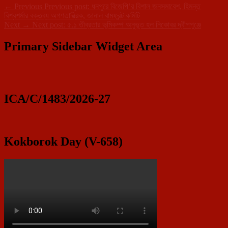
←
Previous
Previous post:
ধনপুরে বিজেপি’র বিশাল জনসমাবেশ, হিমন্ত
বিশ্বশর্মার বক্তব্য অগণতান্ত্রিক, জানাল বামফ্রন্ট কমিটি
Next
→
Next post:
৫.১ তীব্রতার ভূমিকম্প অনুভূত হল নিকোবর দ্বীপপুঞ্জে
Primary Sidebar Widget Area
ICA/C/1483/2026-27
Kokborok Day (V-658)