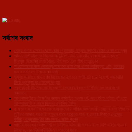
সর্বশেষ সংবাদ
খেজুর বাগান এলাকা থেকে চোর গ্রেফতার, উদ্ধার স্বর্ণের চেইন ও রুপোর নূপুর
আসন্ন পৌরসভা ও ভিলেজ কাউন্সিল নির্বাচনকে সামনে রেখে নয়াদিল্লিতে
ত্রিপুরা বিজেপির মেগা বৈঠক, দীর্ঘ আলোচনা শীর্ষ নেতৃত্বের
সাংবাদিকদের সঙ্গে সৌজন্য সাক্ষাতে বাইখোড়া থানার নবনিযুক্ত ওসি, অপরাধ
দমনে সমন্বিত উদ্যোগের বার্তা
ডুম্বুর জলাশয়ে মাছ ধরার নিষেধাজ্ঞা কার্যকরে গাফিলতির অভিযোগ, নজরদারি
নিয়ে প্রশ্নের মুখে মৎস্য দপ্তর
নবম বাহিনী টিএসআরের উদ্যোগে স্বেচ্ছায় রক্তদান শিবির, ৬৫ জওয়ানের
রক্তদান
আশারামবাড়িতে বিজেপির প্রয়াস কর্মসূচির প্রথম পর্ব, সাংগঠনিক শক্তি বৃদ্ধিতে
আশারামবাড়ি মণ্ডলে দিনভর একাধিক বৈঠক
৫ মাসের বকেয়া বিলের জেরে সাব্রুমের একাধিক অঙ্গনওয়াড়ি কেন্দ্রে বন্ধ শিশুদের
পুষ্টিকর আহার, সরকারি অনুদান থাকা সত্ত্বেও অর্থ না মেলায় বিপাকে কেন্দ্রের
কর্মীরা, খাদ্যসামগ্রীর মান নিয়েও উঠল প্রশ্ন
জাতীয় সড়কের বেহাল দশা ও দুর্নীতির অভিযোগে খোয়াইতে সিপিআই(এম)-এর
বিক্ষোভ, এনএইচআইডিসিএল দপ্তরে ধরনা