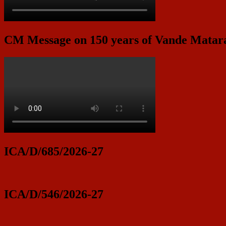
CM Message on 150 years of Vande Mata
ICA/D/685/2026-27
ICA/D/546/2026-27