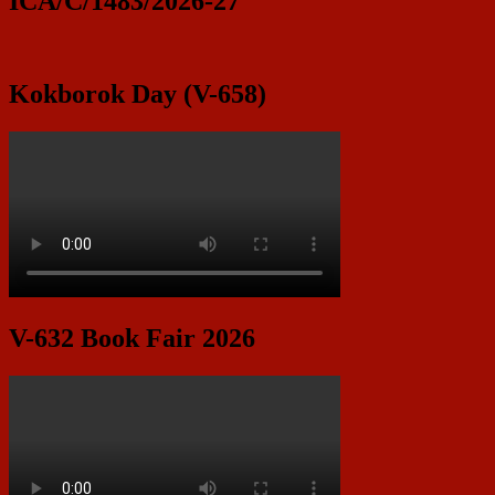
ICA/C/1483/2026-27
Kokborok Day (V-658)
V-632 Book Fair 2026