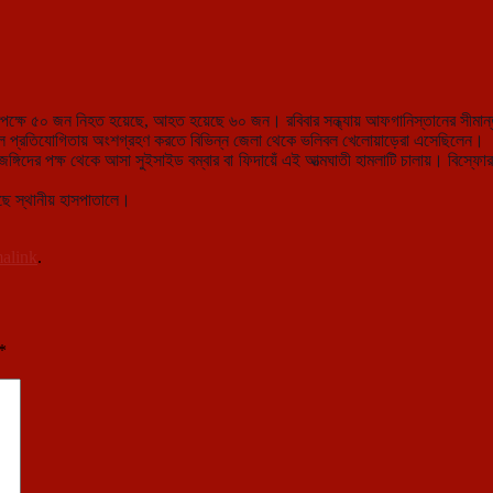
ক্ষে ৫০ জন নিহত হয়েছে, আহত হয়েছে ৬০ জন। রবিবার সন্ধ্যায় আফগানিস্তানের সীমান্ত
লিবল প্রতিযোগিতায় অংশগ্রহণ করতে বিভিন্ন জেলা থেকে ভলিবল খেলোয়াড়েরা এসেছিলেন।
ময় জঙ্গিদের পক্ষ থেকে আসা সুইসাইড বম্বার বা ফিদায়েঁ এই আত্মঘাতী হামলাটি চালায়। ব
ে স্থানীয় হাসপাতালে।
alink
.
*