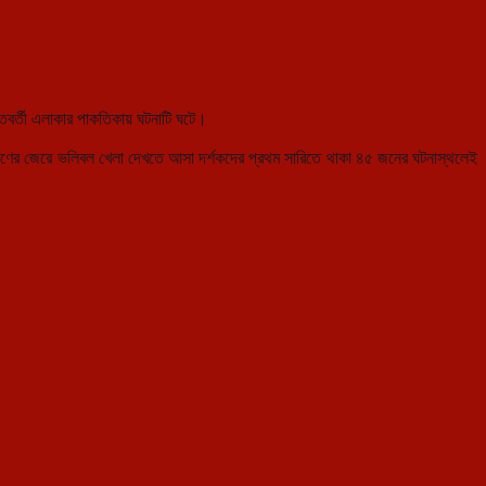
বর্তী এলাকার পাকতিকায় ঘটনাটি ঘটে।
িস্ফোরণের জেরে ভলিবল খেলা দেখতে আসা দর্শকদের প্রথম সারিতে থাকা ৪৫ জনের ঘটনাস্থলেই