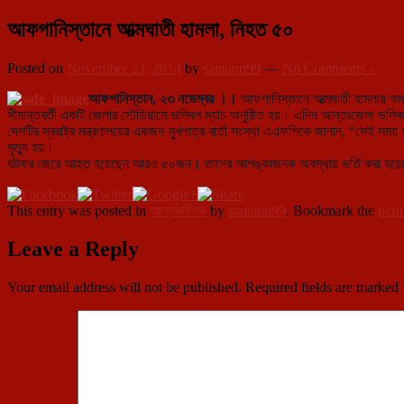
আফগানিস্তানে আত্মঘাতী হামলা, নিহত ৫০
Posted on
November 23, 2014
by
santanu99
—
No Comments ↓
আফগানিস্তান, ২৩ নভেম্বর ।।
আফগানিস্তানে আত্মঘাতী হামলায় কমপ
সীমান্তবর্তী একটি জেলার স
্টেডিয়ামে ভলিবল ম্যাচ অনুষ্ঠিত হয়। এদিন আন্তঃজেলা ভ
দেশটির স্বরাষ্ট্র মন্ত্রণালয়ের একজন মুখপাত্র বার্তা সংস্থা এএফপিকে জানান, “সেই স
মৃত্যু হয়।
ঘটনার জেরে আহত হয়েছেন আরও ৫০জন। তাদের আশঙ্কাজনক অবস্থায় ভর্তি করা হয়েছ
This entry was posted in
আন্তর্জাতিক
by
santanu99
. Bookmark the
perm
Leave a Reply
Your email address will not be published.
Required fields are marked