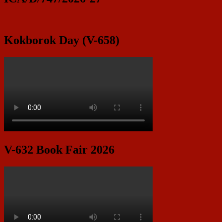
Area
Kokborok Day (V-658)
V-632 Book Fair 2026