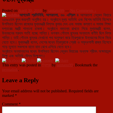
Posted on
April 30, 2018
by
santanu99
—
No Comments ↓
আপডেট প্রতিনিধি, আগরতলা, ৩০ এপ্রিল ৷৷
আগরতলা বেনুবন বিহারে
২৫৬২তম বুদ্ধ জয়ন্তী অনুষ্ঠিত হয়। অনুষ্ঠানে মূখ্য অতিথি এবং বিশেষ অতিথি হিসেবে
উপস্থিত ছিলেন রাজ্যের মুখ্যমন্ত্রী বিপ্লব কুমার দেব এবং সমাজ কল্যাণ ও সমাজ শিক্ষা
দপ্তরের মন্ত্রী শান্তনা চাকমা। অনুষ্ঠানে বক্তব্য রাখতে গিয়ে মুখ্যমন্ত্রী বলেন,
উন্নয়নের প্রথম শর্তই হচ্ছে শান্তি। ভগবান গৌতম বুদ্ধের অন্যতম বাণীই ছিল বিশ্ব
শান্তি। তাই গৌতম বুদ্ধের দেখানো পথ অনুসরণ করে ত্রিপুরাকে উন্নয়নের দিকে নিয়ে
যেতে হবে। মুখ্যমন্ত্রী বলেন, দেশের মধ্যে ত্রিপুরাকে শ্রেষ্ঠ ও সমৃদ্ধশালী রাজ্য হিসেবে
গড়ে তুলতে সকলকে হাতে হাত রেখে এগিয়ে যেতে হবে।
অনুষ্ঠানে অন্যান্যদের মধ্যে উপস্থিত ছিলেন বেনুবন বিহারের অধ্যক্ষ শ্রীমৎ অক্ষায়ানন্দ
ভিক্ষু এবং অতিথি বৌদ্ধ ভিক্ষুগণ।
This entry was posted in
ত্রিপুরা
by
santanu99
. Bookmark the
permalink
.
Leave a Reply
Your email address will not be published.
Required fields are
marked
*
Comment
*