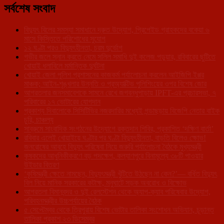
সর্বশেষ সংবাদ
বিদ্যুৎ বিলের সমস্যা সমাধানে দ্রুত উদ্যোগ, প্রিপেইড গ্রাহকদের বকেয়া ৬
মাসে কিস্তিতে পরিশোধের সুযোগ
১২ ঘণ্টা পরও বিদ্যুৎহীনতা, চরম দুর্ভোগ
গভীর জলে স্নান করতে নেমে সলিল সমাধি দুই কলেজ পড়ুয়ার, রবিবারের ছুটিতে
খোয়াই ধলাবিলে মর্মান্তিক দুর্ঘটনা
খোয়াই জেলা পুলিশ প্রশাসনের কাজকর্ম পর্যালোচনা করলেন আইজিপি ইপ্পর
মাঞ্চক; আইন-শৃঙ্খলার উন্নতি ও প্রঅ্যাক্টিভ পুলিশিংয়ের ওপর বিশেষ জোর
আগরতলার জনসমাবেশকে সামনে রেখে জগবন্ধুপাড়ায় IPFT-এর প্রচারসভা, ৭
পরিবারের ১৭ ভোটারের যোগদান
প্রকাশ্য দিবালোকে সিসিটিভির নজরদারির মধ্যেই গন্ডাছড়ায় বিজেপি নেতার বাইক
চুরি, চাঞ্চল্য
সাব্রুমে সাংবাদিক সংগঠনের উদ্যোগে রক্তদান শিবির, প্রকাশিত ‘দক্ষিণ বার্তা’
রবিবার এলেই খোয়াইয়ে ঘণ্টার পর ঘণ্টা বিদ্যুৎহীনতা, বাড়তি বিলেও ক্ষোভ!
জনরোষের আবহে বিদ্যুৎ পরিষেবা নিয়ে জরুরি পর্যালোচনা বৈঠকে মুখ্যমন্ত্রী
কৃষকদের আধুনিকীকরণে বড় পদক্ষেপ, কল্যাণপুরে বিনামূল্যে ৩৮টি পাওয়ার
উইডার বিতরণ
‘কৃষিমন্ত্রী ক্ষেতে নামছেন, বিদ্যুৎমন্ত্রী খুঁটিতে উঠছেন না কেন?’— বর্ধিত বিদ্যুৎ
বিল নিয়ে মানিক সরকারের কটাক্ষ, মনুঘাটে সড়ক অবরোধ ও বিক্ষোভ
আগরতলা বিমানবন্দর ও দুই রেলস্টেশন থেকে অ্যাপ-ক্যাব পরিষেবার উদ্যোগ,
পরিবহনমন্ত্রীর উচ্চপর্যায়ের বৈঠক
৫ সেপ্টেম্বর থেকে ত্রিপুরায় বিশেষ ভোটার তালিকা সংশোধন অভিযান, চূড়ান্ত
তালিকা প্রকাশ ২৩ ডিসেম্বর