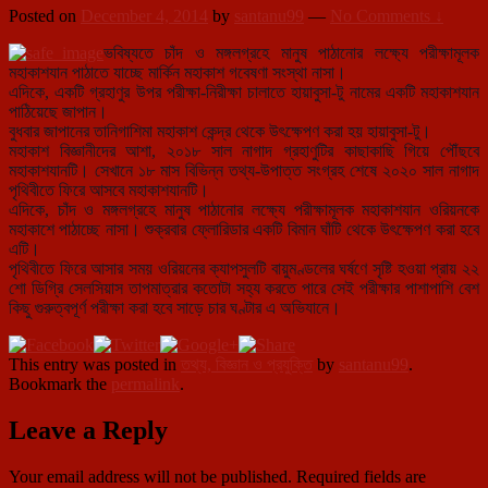
Posted on
December 4, 2014
by
santanu99
—
No Comments ↓
ভবিষ্যতে চাঁদ ও মঙ্গলগ্রহে মানুষ পাঠানোর লক্ষ্যে পরীক্ষামূলক
মহাকাশযান পাঠাতে যাচ্ছে মার্কিন মহাকাশ গবেষণা সংস্থা নাসা।
এদিকে, একটি গ্রহাণুর উপর পরীক্ষা-নিরীক্ষা চালাতে হায়াবুসা-টু নামের একটি মহাকা
শযান
পাঠিয়েছে জাপান।
বুধবার জাপানের তানিগাশিমা মহাকাশ কেন্দ্র থেকে উৎক্ষেপণ করা হয় হায়াবুসা-টু।
মহাকাশ বিজ্ঞানীদের আশা, ২০১৮ সাল নাগাদ গ্রহাণুটির কাছাকাছি গিয়ে পৌঁছবে
মহাকাশযানটি। সেখানে ১৮ মাস বিভিন্ন তথ্য-উপাত্ত সংগ্রহ শেষে ২০২০ সাল নাগাদ
পৃথিবীতে ফিরে আসবে মহাকাশযানটি।
এদিকে, চাঁদ ও মঙ্গলগ্রহে মানুষ পাঠানোর লক্ষ্যে পরীক্ষামূলক মহাকাশযান ওরিয়নকে
মহাকাশে পাঠাচ্ছে নাসা। শুক্রবার ফ্লোরিডার একটি বিমান ঘাঁটি থেকে উৎক্ষেপণ করা হবে
এটি।
পৃথিবীতে ফিরে আসার সময় ওরিয়নের ক্যাপসুলটি বায়ুমণ্ডলের ঘর্ষণে সৃষ্টি হওয়া প্রায় ২২
শো ডিগ্রি সেলসিয়াস তাপমাত্রার কতোটা সহ্য করতে পারে সেই পরীক্ষার পাশাপাশি বেশ
কিছু গুরুত্বপূর্ণ পরীক্ষা করা হবে সাড়ে চার ঘণ্টার এ অভিযানে।
This entry was posted in
তথ্য, বিজ্ঞান ও প্রযুক্তি
by
santanu99
.
Bookmark the
permalink
.
Leave a Reply
Your email address will not be published.
Required fields are