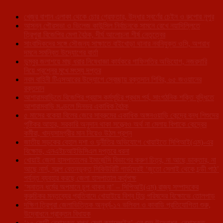
খেজুর বাগান এলাকা থেকে চোর গ্রেফতার, উদ্ধার স্বর্ণের চেইন ও রুপোর নূপুর
আসন্ন পৌরসভা ও ভিলেজ কাউন্সিল নির্বাচনকে সামনে রেখে নয়াদিল্লিতে
ত্রিপুরা বিজেপির মেগা বৈঠক, দীর্ঘ আলোচনা শীর্ষ নেতৃত্বের
সাংবাদিকদের সঙ্গে সৌজন্য সাক্ষাতে বাইখোড়া থানার নবনিযুক্ত ওসি, অপরাধ
দমনে সমন্বিত উদ্যোগের বার্তা
ডুম্বুর জলাশয়ে মাছ ধরার নিষেধাজ্ঞা কার্যকরে গাফিলতির অভিযোগ, নজরদারি
নিয়ে প্রশ্নের মুখে মৎস্য দপ্তর
নবম বাহিনী টিএসআরের উদ্যোগে স্বেচ্ছায় রক্তদান শিবির, ৬৫ জওয়ানের
রক্তদান
আশারামবাড়িতে বিজেপির প্রয়াস কর্মসূচির প্রথম পর্ব, সাংগঠনিক শক্তি বৃদ্ধিতে
আশারামবাড়ি মণ্ডলে দিনভর একাধিক বৈঠক
৫ মাসের বকেয়া বিলের জেরে সাব্রুমের একাধিক অঙ্গনওয়াড়ি কেন্দ্রে বন্ধ শিশুদের
পুষ্টিকর আহার, সরকারি অনুদান থাকা সত্ত্বেও অর্থ না মেলায় বিপাকে কেন্দ্রের
কর্মীরা, খাদ্যসামগ্রীর মান নিয়েও উঠল প্রশ্ন
জাতীয় সড়কের বেহাল দশা ও দুর্নীতির অভিযোগে খোয়াইতে সিপিআই(এম)-এর
বিক্ষোভ, এনএইচআইডিসিএল দপ্তরে ধরনা
খোয়াই জেলা হাসপাতালের ইমার্জেন্সি বিভাগের করুণ চিত্র, না আছে ডাক্তার, না
আছে নার্স, স্বল্প বেতনভূক্ত সিকিউরিটি গার্ডদেরই ‘জুতো সেলাই থেকে চন্ডী পাঠ’
পর্যন্ত ব্যবহার করছে জেলা হাসপাতাল কর্তৃপক্ষ
‘সনাতন ধর্মের অপমানে চুপ থাকব না’ – সিপিআই(এম) রাজ্য সম্পাদকের
কুরুচিকর মন্তব্যের প্রতিবাদে খোয়াইয়ে বিশ্ব হিন্দু পরিষদের বিক্ষোভে তোলপাড়
দক্ষিণ ত্রিপুরা জেলাভিত্তিক অনূর্ধ্ব-১৭ ভলিবল ও কাবাডি প্রতিযোগিতা শুরু,
উদ্বোধনে প্রাক্তন বিধায়ক
‘১০ কোটি নেশামুক্ত শপথ মেগা ক্যাম্পেইন’-এর শুভ উদ্বোধন, নেশামুক্ত