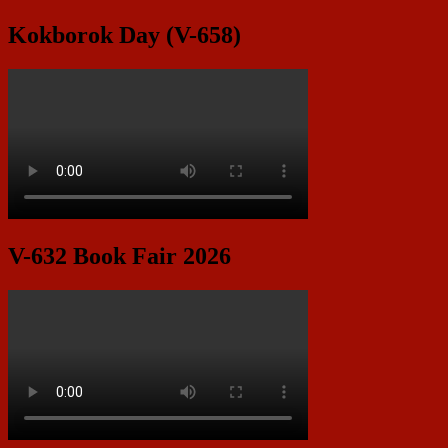
Kokborok Day (V-658)
V-632 Book Fair 2026