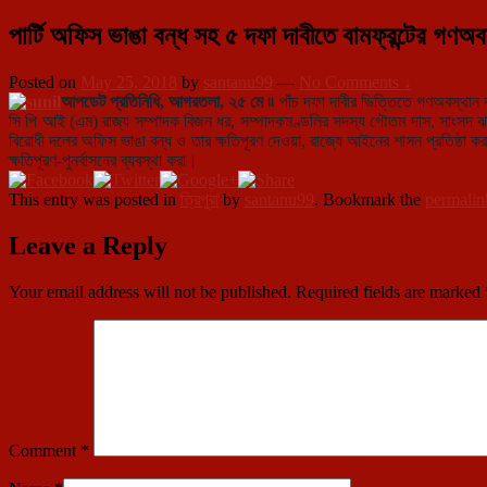
পার্টি অফিস ভাঙা বন্ধ সহ ৫ দফা দাবীতে বামফ্রন্টের গণঅব
Posted on
May 25, 2018
by
santanu99
—
No Comments ↓
আপডেট প্রতিনিধি, আগরতলা, ২৫ মে ৷৷
পাঁচ দফা দাবীর ভিত্তিতে গণঅবস্থান কর
সি পি আই (এম) রাজ্য সম্পাদক বিজন ধর, সম্পাদকমণ্ডলির সদস্য গৌতম দাস, সাংসদ ঝরণা দ
বিরোধী দলের অফিস ভাঙা বন্ধ ও তার ক্ষতিপূরণ দেওয়া, রাজ্যে আইনের শাসন প্রতিষ্ঠা করা,
ক্ষতিপূরণ-পুনর্বাসনের ব্যবস্থা করা।
This entry was posted in
ত্রিপুরা
by
santanu99
. Bookmark the
permalin
Leave a Reply
Your email address will not be published.
Required fields are marked
Comment
*