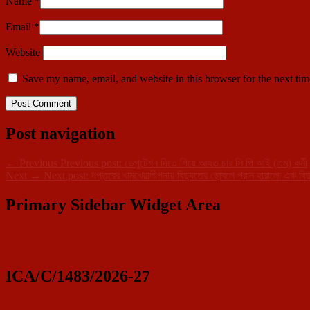
Name
*
Email
*
Website
Save my name, email, and website in this browser for the next ti
Post navigation
←
Previous
Previous post:
ডেপুটেশন দিতে গিয়ে আহত চার সি পি আই (এম) কর্মী
Next
→
Next post:
দপ্তরের খামখেয়ালীপনায় বিদ্যুতের ছোবলে প্রান হারালো এক বিদ্য
Primary Sidebar Widget Area
ICA/C/1483/2026-27