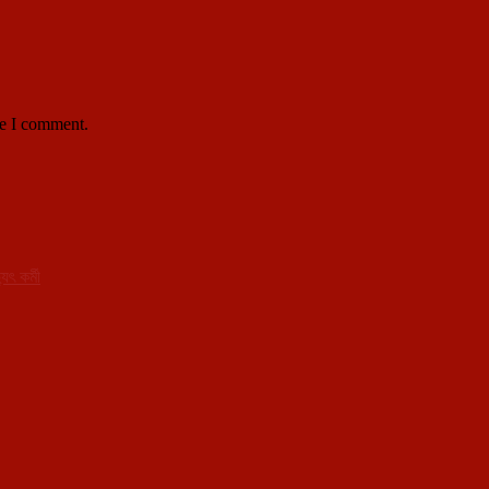
me I comment.
ুৎ কর্মী