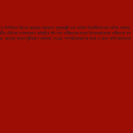
 উপস্থিত ছিলেন রাজ্যের প্রাক্তন মুখ্যমন্ত্রী তথা বর্তমান বিরোধীদলনেতা মানিক সরকার,
টির এদিনের গণঅবস্থান কর্মসূচির পাঁচ দফা দাবীগুলোর মধ্যে উল্লেখ্যযোগ্য দাবীগুলো হল
াজ, খাদ্যের অভাব দূরীকরণে ব্যবস্থা নেওয়া, সম্প্রতিককালের বন্যা ও ঝড়ে ক্ষতিগ্রস্তদের