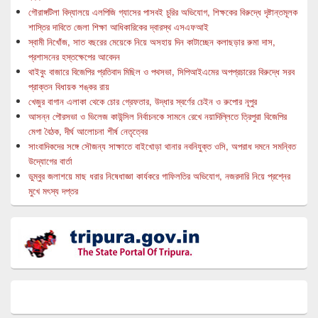
গৌরাঙ্গটিলা বিদ্যালয়ে এলপিজি গ্যাসের পাসবই চুরির অভিযোগ, শিক্ষকের বিরুদ্ধে দৃষ্টান্তমূলক
শাস্তির দাবিতে জেলা শিক্ষা আধিকারিকের দ্বারস্থ এসএফআই
স্বামী নিখোঁজ, সাত বছরের মেয়েকে নিয়ে অসহায় দিন কাটাচ্ছেন কলাছড়ার রুমা দাস,
প্রশাসনের হস্তক্ষেপের আবেদন
থাইবুং বাজারে বিজেপির প্রতিবাদ মিছিল ও পথসভা, সিপিআইএমের অপপ্রচারের বিরুদ্ধে সরব
প্রাক্তন বিধায়ক শঙ্কর রায়
খেজুর বাগান এলাকা থেকে চোর গ্রেফতার, উদ্ধার স্বর্ণের চেইন ও রুপোর নূপুর
আসন্ন পৌরসভা ও ভিলেজ কাউন্সিল নির্বাচনকে সামনে রেখে নয়াদিল্লিতে ত্রিপুরা বিজেপির
মেগা বৈঠক, দীর্ঘ আলোচনা শীর্ষ নেতৃত্বের
সাংবাদিকদের সঙ্গে সৌজন্য সাক্ষাতে বাইখোড়া থানার নবনিযুক্ত ওসি, অপরাধ দমনে সমন্বিত
উদ্যোগের বার্তা
ডুম্বুর জলাশয়ে মাছ ধরার নিষেধাজ্ঞা কার্যকরে গাফিলতির অভিযোগ, নজরদারি নিয়ে প্রশ্নের
মুখে মৎস্য দপ্তর