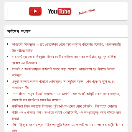
সর্বশেষ সংবাদ
আগরতলা বিমানবন্দর ও দুই রেলস্টেশন থেকে অ্যাপ-ক্যাব পরিষেবার উদ্যোগ, পরিবহনমন্ত্রীর
উচ্চপর্যায়ের বৈঠক
৫ সেপ্টেম্বর থেকে ত্রিপুরায় বিশেষ ভোটার তালিকা সংশোধন অভিযান, চূড়ান্ত তালিকা
প্রকাশ ২৩ ডিসেম্বর
যানজট ও জবরদখলমুক্ত রাজধানী গড়তে কড়া পদক্ষেপ, আগরতলায় পুর নিগমের উচ্ছেদ
অভিযান
রেনুকা চাকমার অকাল প্রয়াণে শোকস্তব্ধ সাংস্কৃতিক অঙ্গন, শেষ শ্রদ্ধায় জুনি রং ঢং
কালচারাল টিম
‘দেশ বাঁচাও, মানুষ বাঁচাও’ স্লোগানে ১০ আগস্ট ‘জেল ভরো’ কর্মসূচি সফল করার আহ্বান,
বামপন্থী চার সংগঠনের সাংবাদিক সম্মেলন
স্বাধীনতা দিবস উপলক্ষে সিমান্তে পুলিশ-বিএসএফের যৌথ পেট্রলিং, নিরাপত্তা জোরদার
গবাদি পশু ও বানরের অবাধ উৎপাতে অতিষ্ঠ খোয়াইবাসী, পশু আশ্রয়কেন্দ্র গড়ার দাবিতে সরব
জনতা
দক্ষিণ ত্রিপুরা জেলায় প্রশাসনিক প্রস্তুতি বৈঠক: ১২ আগস্ট আসছেন পঞ্চায়েত মন্ত্রী কিশোর
বর্মণ