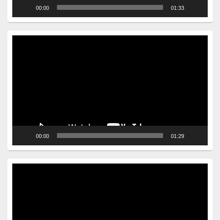
00:00
01:33
Video
Player
00:00
01:29
Video
Player