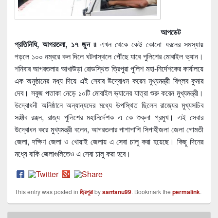
আপডেট
প্রতিনিধি, আগরতলা, ১৭ জুন ৷৷
এখন থেকে কেউ কোনো ধরনের সমস্যায়
পড়লে ১০০ নম্বরে কল দিলে ঘটনাস্থলে পৌঁছে যাবে পুলিশের মোবাইল ভ্যান।
শনিবার আগরতলার আখাউড়া রোডস্থিত ত্রিপুরা পুলিশ মহা-নির্দেশকের কার্যালয়ে
এক অনুষ্ঠানের মধ্য দিয়ে এই সেবার উদ্বোধন করেন মুখ্যমন্ত্রী বিপ্লব কুমার
দেব। সবুজ পতাকা নেড়ে ১০টি মোবাইল ভ্যানের যাত্রা শুরু করেন মুখ্যমন্ত্রী।
উদ্বোধনী অনিষ্ঠানে অন্যান্যদের মধ্যে উপস্থিত ছিলেন রাজ্যের মুখ্যসচিব
সঞ্জীব রঞ্জন, রাজ্য পুলিশের মহানির্দেশক এ কে শুক্লা প্রমুখ। এই সেবার
উদ্বোধন করে মুখ্যমন্ত্রী বলেন, আগরতলার পাশাপাশি সিপাহীজলা জেলা গোমতী
জেলা, দক্ষিণ জেলা ও খোয়াই জেলায় এ সেবা চালু করা হয়েছে। কিছু দিনের
মধ্যে বাকি জেলাগুলিতেও এ সেবা চালু করা হবে।
This entry was posted in
ত্রিপুরা
by
santanu99
. Bookmark the
permalink
.