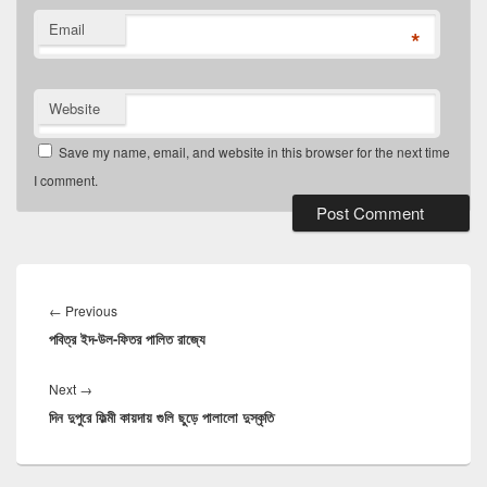
Email
*
Website
Save my name, email, and website in this browser for the next time
I comment.
Post
navigation
Previous
←
Previous
পবিত্র ইদ-উল-ফিতর পালিত রাজ্যে
post:
Next
Next
→
দিন দুপুরে ফিল্মী কায়দায় গুলি ছুড়ে পালালো দুস্কৃতি
post: