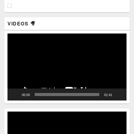
VIDEOS 🎥
Video
Player
00:00
01:41
Video
Player