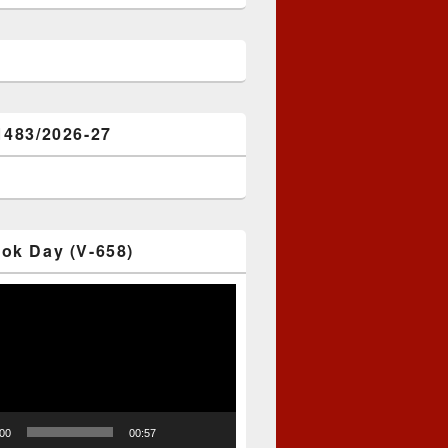
1483/2026-27
ok Day (V-658)
:00
00:57