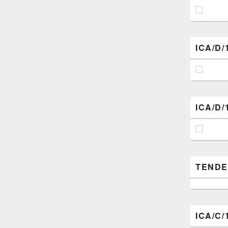
ICA/D/
ICA/D/
TENDER (
ICA/C/