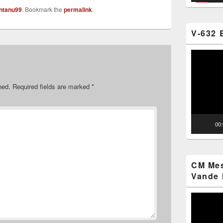
ntanu99
. Bookmark the
permalink
.
V-632 
Video
Player
hed.
Required fields are marked
*
00
CM Mes
Vande 
Video
Player