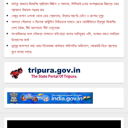
থাইবুং বাজারে বিজেপির প্রতিবাদ মিছিল ও পথসভা, সিপিআইএমের অপপ্রচারের বিরুদ্ধে সরব
প্রাক্তন বিধায়ক শঙ্কর রায়
খেজুর বাগান এলাকা থেকে চোর গ্রেফতার, উদ্ধার স্বর্ণের চেইন ও রুপোর নূপুর
আসন্ন পৌরসভা ও ভিলেজ কাউন্সিল নির্বাচনকে সামনে রেখে নয়াদিল্লিতে ত্রিপুরা বিজেপির
মেগা বৈঠক, দীর্ঘ আলোচনা শীর্ষ নেতৃত্বের
সাংবাদিকদের সঙ্গে সৌজন্য সাক্ষাতে বাইখোড়া থানার নবনিযুক্ত ওসি, অপরাধ দমনে সমন্বিত
উদ্যোগের বার্তা
ডুম্বুর জলাশয়ে মাছ ধরার নিষেধাজ্ঞা কার্যকরে গাফিলতির অভিযোগ, নজরদারি নিয়ে প্রশ্নের
মুখে মৎস্য দপ্তর
Video