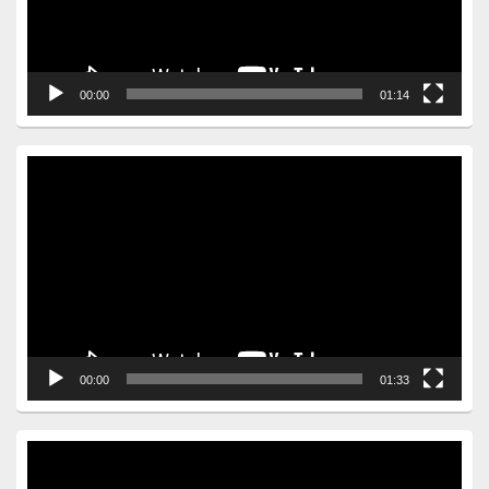
00:00
01:14
Video
Player
00:00
01:33
Video
Player