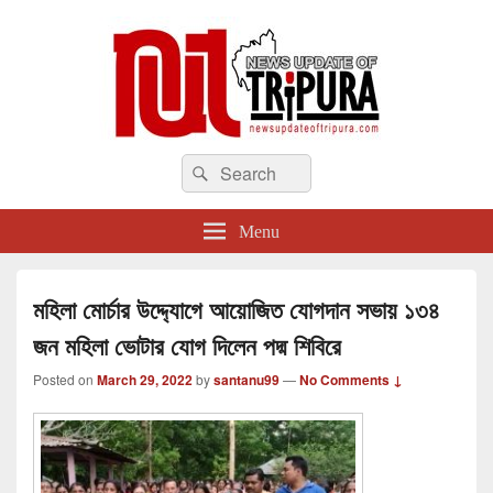
newsupdateoftripura.com
Search
The one & only exceptional Bengali Version online news & infotainment portal
Search
in Tripura.
for:
Menu
মহিলা মোর্চার উদ্দ্যোগে আয়োজিত যোগদান সভায় ১৩৪
জন মহিলা ভোটার যোগ দিলেন পদ্ম শিবিরে
Posted on
March 29, 2022
by
santanu99
—
No Comments ↓