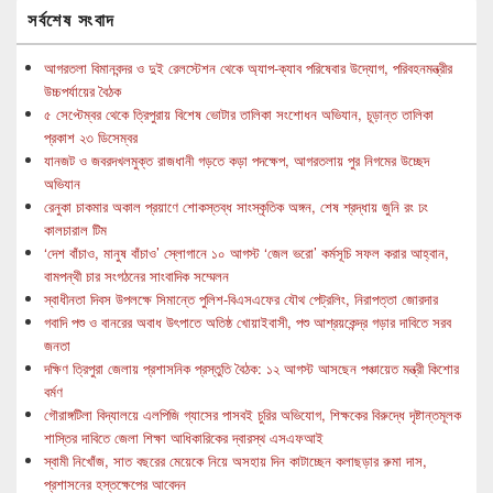
সর্বশেষ সংবাদ
আগরতলা বিমানবন্দর ও দুই রেলস্টেশন থেকে অ্যাপ-ক্যাব পরিষেবার উদ্যোগ, পরিবহনমন্ত্রীর
উচ্চপর্যায়ের বৈঠক
৫ সেপ্টেম্বর থেকে ত্রিপুরায় বিশেষ ভোটার তালিকা সংশোধন অভিযান, চূড়ান্ত তালিকা
প্রকাশ ২৩ ডিসেম্বর
যানজট ও জবরদখলমুক্ত রাজধানী গড়তে কড়া পদক্ষেপ, আগরতলায় পুর নিগমের উচ্ছেদ
অভিযান
রেনুকা চাকমার অকাল প্রয়াণে শোকস্তব্ধ সাংস্কৃতিক অঙ্গন, শেষ শ্রদ্ধায় জুনি রং ঢং
কালচারাল টিম
‘দেশ বাঁচাও, মানুষ বাঁচাও’ স্লোগানে ১০ আগস্ট ‘জেল ভরো’ কর্মসূচি সফল করার আহ্বান,
বামপন্থী চার সংগঠনের সাংবাদিক সম্মেলন
স্বাধীনতা দিবস উপলক্ষে সিমান্তে পুলিশ-বিএসএফের যৌথ পেট্রলিং, নিরাপত্তা জোরদার
গবাদি পশু ও বানরের অবাধ উৎপাতে অতিষ্ঠ খোয়াইবাসী, পশু আশ্রয়কেন্দ্র গড়ার দাবিতে সরব
জনতা
দক্ষিণ ত্রিপুরা জেলায় প্রশাসনিক প্রস্তুতি বৈঠক: ১২ আগস্ট আসছেন পঞ্চায়েত মন্ত্রী কিশোর
বর্মণ
গৌরাঙ্গটিলা বিদ্যালয়ে এলপিজি গ্যাসের পাসবই চুরির অভিযোগ, শিক্ষকের বিরুদ্ধে দৃষ্টান্তমূলক
শাস্তির দাবিতে জেলা শিক্ষা আধিকারিকের দ্বারস্থ এসএফআই
স্বামী নিখোঁজ, সাত বছরের মেয়েকে নিয়ে অসহায় দিন কাটাচ্ছেন কলাছড়ার রুমা দাস,
প্রশাসনের হস্তক্ষেপের আবেদন