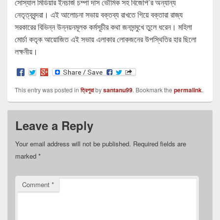
সোস্যাল মিডিয়ার ইনচার্জ চম্পা দাস ভৌমিক সহ বিজেপি’র অন্যান্য
নেতৃত্ববৃন্দরা। এই আলোচনা সভায় বক্তব্য রাখতে গিয়ে বক্তারা রাজ্য
সরকারের বিভিন্ন উন্নয়নমূলক কর্মসূচীর কথা জনসন্মুখে তুলে ধরেন। মহিলা
মোর্চা কতৃক আয়োজিত এই সভায় এলাকার লোকজনের উপস্থিতির হার ছিলো
লক্ষনীয়।
This entry was posted in
ত্রিপুরা
by
santanu99
. Bookmark the
permalink
.
Leave a Reply
Your email address will not be published.
Required fields are
marked
*
Comment
*