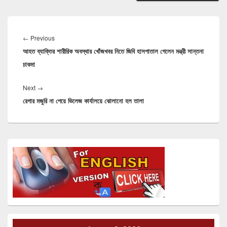
Post
navigation
Previous
←
Previous
আহত ব্যাক্তির শারীরিক অবস্থার খোঁজখবর নিতে জিবি হাসপাতাল গেলেন মন্ত্রী সান্তনা
post:
চাকমা
Next
Next
→
রেগার মজুরি না পেয়ে ভিলেজ কার্যালয়ে ঝোলানো হল তালা
post:
Primary
Sidebar
Widget
Area