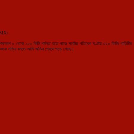
 LMX৷
প ০ থেকে ১০০ কিমি পর্যন্ত হতে পারে৷ সর্বোচ্চ গতিবেগ ঘণ্টায় ৩২০ কিমি৷ গাড়িটির
 একজন৷ সত্যি বলতে আমি অডির প্রেমে পড়ে গেছে।