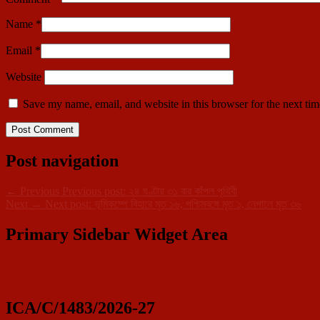
Name
*
Email
*
Website
Save my name, email, and website in this browser for the next ti
Post navigation
←
Previous
Previous post:
২৪ ঘণ্টায় ৩১ বার কাঁপল পৃথিবী
Next
→
Next post:
ভূমিকম্পে বিহারে মৃত ১৬, পশ্চিমবঙ্গে মৃত ১, নেপালে মৃত ৩৬
Primary Sidebar Widget Area
ICA/C/1483/2026-27