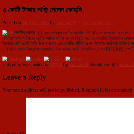
৩ কোটি টাকার গাড়ি পেলেন কোহলি
Posted on
May 12, 2015
by
santanu99
—
No Comments ↓
স্পোর্টস ডেস্ক ।।
ক্যাপ্টেনকুল ধোনির মতোই দামি গাড়িতে মজেছেন ক্যাপ্টেন
এ নিয়ে অডি পরিবারের তৃতীয় গাড়ির মালিক হলেন বিরাট৷ এতদিন ভারতীয় ক্রিকেটের ফ
বিশ্বের মোট ৯৯টি অডি R8 LMX-এর একটির মালিক এখন কোহলি৷ ভারতের অডি’র প্রধান জে
চাবি হাতে পেয়ে উচ্ছ্বসিত কোহলি৷ তিনি বলেন, অডি লিমিটেড এডিশন R8 LMX স্পোর্
This entry was posted in
খেলাধূলা
by
santanu99
. Bookmark the
permali
Leave a Reply
Your email address will not be published.
Required fields are marked
Comment
*