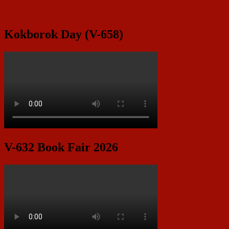
Kokborok Day (V-658)
V-632 Book Fair 2026