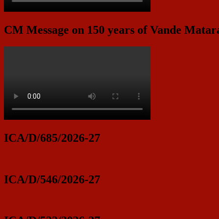
CM Message on 150 years of Vande Mata
ICA/D/685/2026-27
ICA/D/546/2026-27