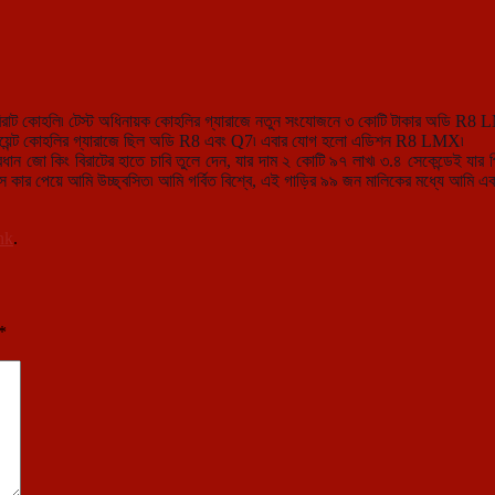
 বিরাট কোহলি৷ টেস্ট অধিনায়ক কোহলির গ্যারাজে নতুন সংযোজনে ৩ কোটি টাকার অডি R8
্ল্যামবয়েন্ট কোহলির গ্যারাজে ছিল অডি R8 এবং Q7৷ এবার যোগ হলো এডিশন R8 LMX৷
া কিং বিরাটের হাতে চাবি তুলে দেন, যার দাম ২ কোটি ৯৭ লাখ৷ ৩.৪ সেকেন্ডেই যার পিকআ
টস কার পেয়ে আমি উচ্ছ্বসিত৷ আমি গর্বিত বিশ্বে, এই গাড়ির ৯৯ জন মালিকের মধ্যে আমি
nk
.
*