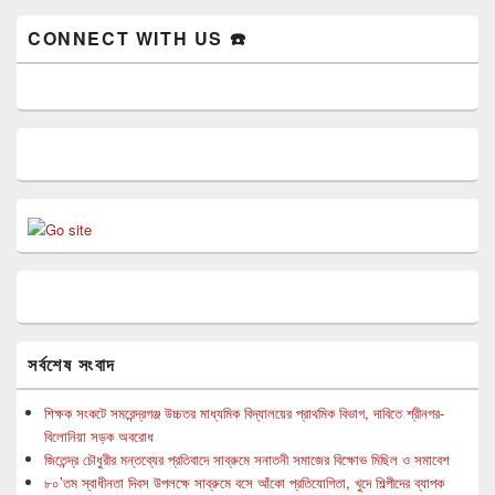
CONNECT WITH US ☎️
সর্বশেষ সংবাদ
শিক্ষক সংকটে সমরেন্দ্রগঞ্জ উচ্চতর মাধ্যমিক বিদ্যালয়ের প্রাথমিক বিভাগ, দাবিতে শ্রীনগর-
বিলোনিয়া সড়ক অবরোধ
জিতেন্দ্র চৌধুরীর মন্তব্যের প্রতিবাদে সাব্রুমে সনাতনী সমাজের বিক্ষোভ মিছিল ও সমাবেশ
৮০’তম স্বাধীনতা দিবস উপলক্ষে সাব্রুমে বসে আঁকো প্রতিযোগিতা, খুদে শিল্পীদের ব্যাপক