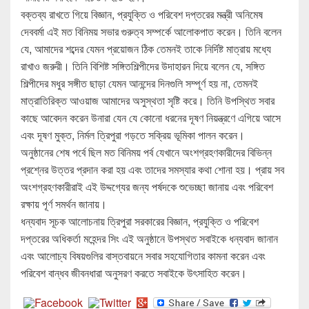
বক্তব্য রাখতে গিয়ে বিজ্ঞান, প্রযুক্তি ও পরিবেশ দপ্তরের মন্ত্রী অনিমেষ
দেববর্মা এই মত বিনিময় সভার গুরুত্ব সম্পর্কে আলোকপাত করেন। তিনি বলেন
যে, আমাদের শব্দের যেমন প্রয়োজন ঠিক তেমনই তাকে নির্দিষ্ট মাত্রায় মধ্যে
রাখাও জরুরী। তিনি বিশিষ্ট সঙ্গিতশিল্পীদের উদাহারন দিয়ে বলেন যে, সঙ্গিত
শিল্পীদের মধুর সঙ্গীত ছাড়া যেমন আনন্দের দিনগুলি সম্পূর্ণ হয় না, তেমনই
মাত্রাতিরিক্ত আওয়াজ আমাদের অসুস্থতা সৃষ্টি করে। তিনি উপস্থিত সবার
কাছে আবেদন করেন উনারা যেন যে কোনো ধরনের দূষণ নিয়ন্ত্রণে এগিয়ে আসে
এবং দূষণ মুক্ত, নির্মল ত্রিপুরা গড়তে সক্রিয় ভূমিকা পালন করেন।
অনুষ্ঠানের শেষ পর্বে ছিল মত বিনিময় পর্ব যেখানে অংশগ্রহণকারীদের বিভিন্ন
প্রশ্নের উত্তর প্রদান করা হয় এবং তাদের সমস্যার কথা শোনা হয়। প্রায় সব
অংশগ্রহণকারীরাই এই উদ্দগ্যের জন্য পর্ষদকে শুভেচ্ছা জানায় এবং পরিবেশ
রক্ষায় পূর্ণ সমর্থন জানায়।
ধন্যবাদ সূচক আলোচনায় ত্রিপুরা সরকারের বিজ্ঞান, প্রযুক্তি ও পরিবেশ
দপ্তরের অধিকর্তা মহেন্দর সিং এই অনুষ্ঠানে উপস্থত সবাইকে ধন্যবাদ জানান
এবং আলোচ্য বিষয়গুলির বাস্তবায়নে সবার সহযোগিতার কামনা করেন এবং
পরিবেশ বান্ধব জীবনধারা অনুসরণ করতে সবাইকে উৎসাহিত করেন।