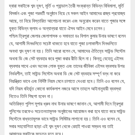
দ্বারা সবাইকে শব্দ দূষণ, মূর্তি ও প্যান্ডাল তৈরী সংক্রান্ত বিভিন্ন বিধিমালা, মূর্তি
বিসর্জন এবং পূজা পরবর্তী অনুষ্ঠান নিয়ে যে সকল আইন আমাদের রাজ্য প্রযোজ্য
আছে, তা নিয়ে বিস্তারিত আলোচনা করেন এবং অনুরোধ করেন যাতে পূজার সঙ্গে
যুক্ত বিভিন্ন ক্লাব ও অন্যান্যরা যাতে ঐসব আইন মেনে চলেন।
পশ্চিম ত্রিপুরা জেলার জেলাশাসক ও সমাহতা ডঃ বিশাল কুমার উনার ভাষণে বলেন
যে, আগামী দিনগুলিতে সচেষ্ট থাকতে হবে যাতে পূজা চলাকালীন দিনগুলিতে
অযথা শব্দ দূষণ না হয়। তিনি আরো বলেন যে, আমাদের ঐতিহ্যে সাউন্ড সিস্টেম
অথবা ডি জে সেট ব্যবহার করে পূজা করার রীতি ছিল না। কিন্তু যেহেতু এইসব
ব্যবসার সাথে এখন অনেক লোক যুক্ত এবং তাদের জীবিকা এইসব ব্যবসার উপর
নির্ভরশীল, তাই সাউন্ড সিস্টেম অথবা ডি জে সেট ব্যবহার সম্পূর্ণ বন্ধ না করে
নিয়ন্ত্রিত ভাবে এবং নির্দিষ্ট নিয়ম মেনে চালাতে দেওয়া হবে। তিনি এও বলেন যে,
যদি নিয়ম বহির্ভূত কোনো কার্যকলাপ নজরে আসে তাহলে আইনানুযায়ী ব্যবস্থা
নিতেও তিনি পিছপা হবেন না।
অতিরিক্ত পুলিশ সুপার ধ্রুব নাথ উনার ভাষণে জানান যে, আগামী দিনে ত্রিপুরা
পুলিশের তরফেও সচেতনতামূলক অনুষ্ঠানের আয়োজন করা হবে যাতে করে সাউন্ড
সিস্টেমে বাধ্যতামূলক ভাবে সাউন্ড লিমিটার লাগানো হয়। তিনি এও বলেন যে,
সবার সহযোগিতা ছাড়া এই শব্দ দূষণ থেকে রেহাই পাওয়া সম্ভব নয় তাই
আমাদের সবাইকে সচেতন হতে হবে।