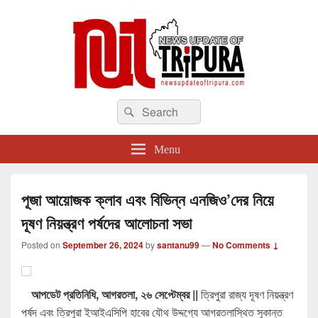
newsupdateoftripura.com
Search
The one & only exceptional Bengali Version online news & infotainment portal
Search
in Tripura.
for:
Menu
পূজা আয়োজক ক্লাব এবং বিভিন্ন এনজিও’দের নিয়ে
দূষণ নিয়ন্ত্রণ পর্ষদের আলোচনা সভা
Posted on
September 26, 2024
by
santanu99
—
No Comments ↓
আপডেট প্রতিনিধি, আগরতলা, ২৬ সেপ্টেম্বর ||
ত্রিপুরা রাজ্য দূষণ নিয়ন্ত্রণ
পর্ষদ এবং ত্রিপুরা ইআইএসিপি হাবের যৌথ উদ্দগ্যে আগরতলাস্থিত সুকান্ত