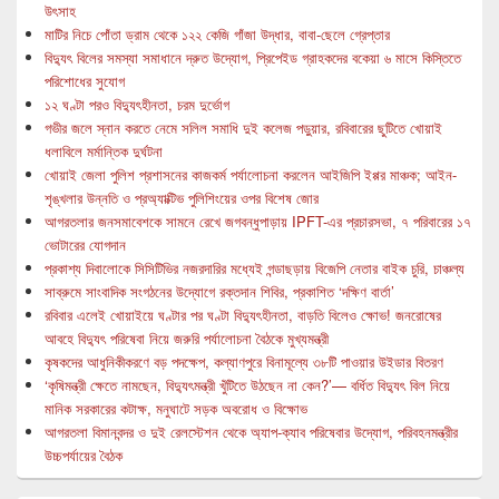
উৎসাহ
মাটির নিচে পোঁতা ড্রাম থেকে ১২২ কেজি গাঁজা উদ্ধার, বাবা-ছেলে গ্রেপ্তার
বিদ্যুৎ বিলের সমস্যা সমাধানে দ্রুত উদ্যোগ, প্রিপেইড গ্রাহকদের বকেয়া ৬ মাসে কিস্তিতে
পরিশোধের সুযোগ
১২ ঘণ্টা পরও বিদ্যুৎহীনতা, চরম দুর্ভোগ
গভীর জলে স্নান করতে নেমে সলিল সমাধি দুই কলেজ পড়ুয়ার, রবিবারের ছুটিতে খোয়াই
ধলাবিলে মর্মান্তিক দুর্ঘটনা
খোয়াই জেলা পুলিশ প্রশাসনের কাজকর্ম পর্যালোচনা করলেন আইজিপি ইপ্পর মাঞ্চক; আইন-
শৃঙ্খলার উন্নতি ও প্রঅ্যাক্টিভ পুলিশিংয়ের ওপর বিশেষ জোর
আগরতলার জনসমাবেশকে সামনে রেখে জগবন্ধুপাড়ায় IPFT-এর প্রচারসভা, ৭ পরিবারের ১৭
ভোটারের যোগদান
প্রকাশ্য দিবালোকে সিসিটিভির নজরদারির মধ্যেই গন্ডাছড়ায় বিজেপি নেতার বাইক চুরি, চাঞ্চল্য
সাব্রুমে সাংবাদিক সংগঠনের উদ্যোগে রক্তদান শিবির, প্রকাশিত ‘দক্ষিণ বার্তা’
রবিবার এলেই খোয়াইয়ে ঘণ্টার পর ঘণ্টা বিদ্যুৎহীনতা, বাড়তি বিলেও ক্ষোভ! জনরোষের
আবহে বিদ্যুৎ পরিষেবা নিয়ে জরুরি পর্যালোচনা বৈঠকে মুখ্যমন্ত্রী
কৃষকদের আধুনিকীকরণে বড় পদক্ষেপ, কল্যাণপুরে বিনামূল্যে ৩৮টি পাওয়ার উইডার বিতরণ
‘কৃষিমন্ত্রী ক্ষেতে নামছেন, বিদ্যুৎমন্ত্রী খুঁটিতে উঠছেন না কেন?’— বর্ধিত বিদ্যুৎ বিল নিয়ে
মানিক সরকারের কটাক্ষ, মনুঘাটে সড়ক অবরোধ ও বিক্ষোভ
আগরতলা বিমানবন্দর ও দুই রেলস্টেশন থেকে অ্যাপ-ক্যাব পরিষেবার উদ্যোগ, পরিবহনমন্ত্রীর
উচ্চপর্যায়ের বৈঠক