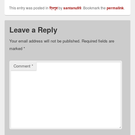
This entry was posted in
ত্রিপুরা
by
santanu99
. Bookmark the
permalink
.
Leave a Reply
Your email address will not be published.
Required fields are
marked
*
Comment
*