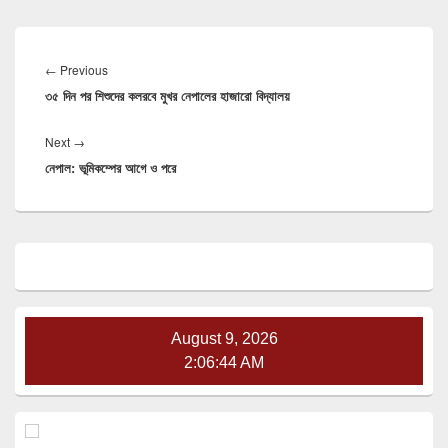
Post
navigation
Previous
←
Previous
৩৫ দিন পর শিশুদের কলরবে মুখর নেপালের হাজারো বিদ্যালয়
post:
Next
Next
→
নেপাল: ভূমিকম্পের আগে ও পরে
post:
Primary
Sidebar
Widget
Area
August 9, 2026
2:06:45 AM