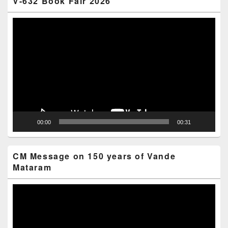
V-632 Book Fair 2026
Video
Player
00:00
00:31
CM Message on 150 years of Vande
Mataram
Video
Player