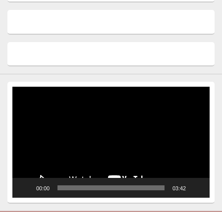
Video
Player
00:00
03:42