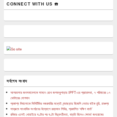
CONNECT WITH US ☎️
সর্বশেষ সংবাদ
আগরতলার জনসমাবেশকে সামনে রেখে জগবন্ধুপাড়ায় IPFT-এর প্রচারসভা, ৭ পরিবারের ১৭
ভোটারের যোগদান
প্রকাশ্য দিবালোকে সিসিটিভির নজরদারির মধ্যেই গন্ডাছড়ায় বিজেপি নেতার বাইক চুরি, চাঞ্চল্য
সাব্রুমে সাংবাদিক সংগঠনের উদ্যোগে রক্তদান শিবির, প্রকাশিত ‘দক্ষিণ বার্তা’
রবিবার এলেই খোয়াইয়ে ঘণ্টার পর ঘণ্টা বিদ্যুৎহীনতা, বাড়তি বিলেও ক্ষোভ! জনরোষের