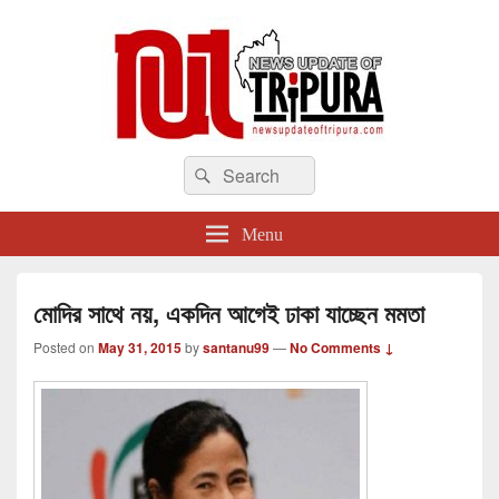
newsupdateoftripura.com
Search
The one & only exceptional Bengali Version online news & infotainment portal
Search
in Tripura.
for:
Menu
মোদির সাথে নয়, একদিন আগেই ঢাকা যাচ্ছেন মমতা
Posted on
May 31, 2015
by
santanu99
—
No Comments ↓