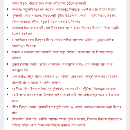
আবহে বিদ্যুৎ পরিষেবা নিয়ে জরুরি পর্যালোচনা বৈঠকে মুখ্যমন্ত্রী
কৃষকদের আধুনিকীকরণে বড় পদক্ষেপ, কল্যাণপুরে বিনামূল্যে ৩৮টি পাওয়ার উইডার বিতরণ
‘কৃষিমন্ত্রী ক্ষেতে নামছেন, বিদ্যুৎমন্ত্রী খুঁটিতে উঠছেন না কেন?’— বর্ধিত বিদ্যুৎ বিল নিয়ে
মানিক সরকারের কটাক্ষ, মনুঘাটে সড়ক অবরোধ ও বিক্ষোভ
আগরতলা বিমানবন্দর ও দুই রেলস্টেশন থেকে অ্যাপ-ক্যাব পরিষেবার উদ্যোগ, পরিবহনমন্ত্রীর
উচ্চপর্যায়ের বৈঠক
৫ সেপ্টেম্বর থেকে ত্রিপুরায় বিশেষ ভোটার তালিকা সংশোধন অভিযান, চূড়ান্ত তালিকা
প্রকাশ ২৩ ডিসেম্বর
যানজট ও জবরদখলমুক্ত রাজধানী গড়তে কড়া পদক্ষেপ, আগরতলায় পুর নিগমের উচ্ছেদ
অভিযান
রেনুকা চাকমার অকাল প্রয়াণে শোকস্তব্ধ সাংস্কৃতিক অঙ্গন, শেষ শ্রদ্ধায় জুনি রং ঢং
কালচারাল টিম
‘দেশ বাঁচাও, মানুষ বাঁচাও’ স্লোগানে ১০ আগস্ট ‘জেল ভরো’ কর্মসূচি সফল করার আহ্বান,
বামপন্থী চার সংগঠনের সাংবাদিক সম্মেলন
স্বাধীনতা দিবস উপলক্ষে সিমান্তে পুলিশ-বিএসএফের যৌথ পেট্রলিং, নিরাপত্তা জোরদার
গবাদি পশু ও বানরের অবাধ উৎপাতে অতিষ্ঠ খোয়াইবাসী, পশু আশ্রয়কেন্দ্র গড়ার দাবিতে সরব
জনতা
দক্ষিণ ত্রিপুরা জেলায় প্রশাসনিক প্রস্তুতি বৈঠক: ১২ আগস্ট আসছেন পঞ্চায়েত মন্ত্রী কিশোর
বর্মণ
গৌরাঙ্গটিলা বিদ্যালয়ে এলপিজি গ্যাসের পাসবই চুরির অভিযোগ, শিক্ষকের বিরুদ্ধে দৃষ্টান্তমূলক
শাস্তির দাবিতে জেলা শিক্ষা আধিকারিকের দ্বারস্থ এসএফআই