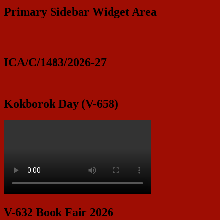
Primary Sidebar Widget Area
ICA/C/1483/2026-27
Kokborok Day (V-658)
V-632 Book Fair 2026