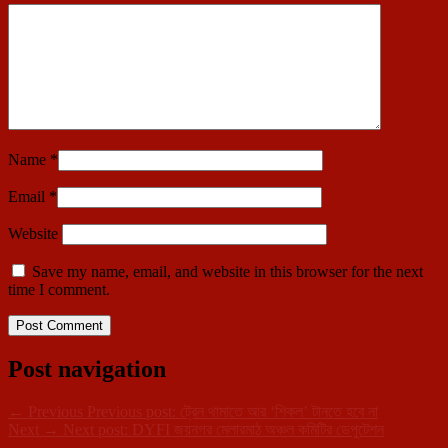
Name
*
Email
*
Website
Save my name, email, and website in this browser for the next
time I comment.
Post navigation
←
Previous
Previous post:
ট্রেন থামাতে আর ‘শিকল’ টানতে হবে না
Next
→
Next post:
DYFI জয়নগর মেলারমাঠ অঞ্চল কমিটির ডেপুটেশন