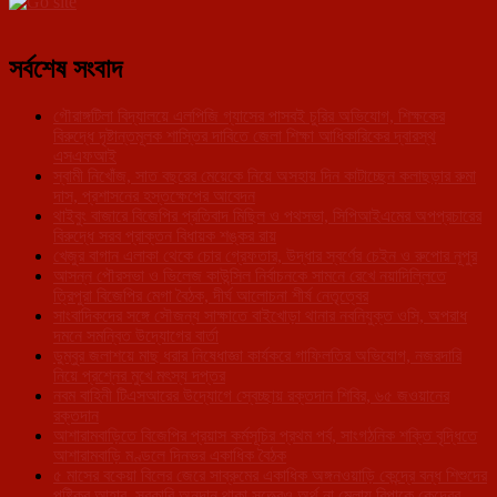
সর্বশেষ সংবাদ
গৌরাঙ্গটিলা বিদ্যালয়ে এলপিজি গ্যাসের পাসবই চুরির অভিযোগ, শিক্ষকের
বিরুদ্ধে দৃষ্টান্তমূলক শাস্তির দাবিতে জেলা শিক্ষা আধিকারিকের দ্বারস্থ
এসএফআই
স্বামী নিখোঁজ, সাত বছরের মেয়েকে নিয়ে অসহায় দিন কাটাচ্ছেন কলাছড়ার রুমা
দাস, প্রশাসনের হস্তক্ষেপের আবেদন
থাইবুং বাজারে বিজেপির প্রতিবাদ মিছিল ও পথসভা, সিপিআইএমের অপপ্রচারের
বিরুদ্ধে সরব প্রাক্তন বিধায়ক শঙ্কর রায়
খেজুর বাগান এলাকা থেকে চোর গ্রেফতার, উদ্ধার স্বর্ণের চেইন ও রুপোর নূপুর
আসন্ন পৌরসভা ও ভিলেজ কাউন্সিল নির্বাচনকে সামনে রেখে নয়াদিল্লিতে
ত্রিপুরা বিজেপির মেগা বৈঠক, দীর্ঘ আলোচনা শীর্ষ নেতৃত্বের
সাংবাদিকদের সঙ্গে সৌজন্য সাক্ষাতে বাইখোড়া থানার নবনিযুক্ত ওসি, অপরাধ
দমনে সমন্বিত উদ্যোগের বার্তা
ডুম্বুর জলাশয়ে মাছ ধরার নিষেধাজ্ঞা কার্যকরে গাফিলতির অভিযোগ, নজরদারি
নিয়ে প্রশ্নের মুখে মৎস্য দপ্তর
নবম বাহিনী টিএসআরের উদ্যোগে স্বেচ্ছায় রক্তদান শিবির, ৬৫ জওয়ানের
রক্তদান
আশারামবাড়িতে বিজেপির প্রয়াস কর্মসূচির প্রথম পর্ব, সাংগঠনিক শক্তি বৃদ্ধিতে
আশারামবাড়ি মণ্ডলে দিনভর একাধিক বৈঠক
৫ মাসের বকেয়া বিলের জেরে সাব্রুমের একাধিক অঙ্গনওয়াড়ি কেন্দ্রে বন্ধ শিশুদের
পুষ্টিকর আহার, সরকারি অনুদান থাকা সত্ত্বেও অর্থ না মেলায় বিপাকে কেন্দ্রের