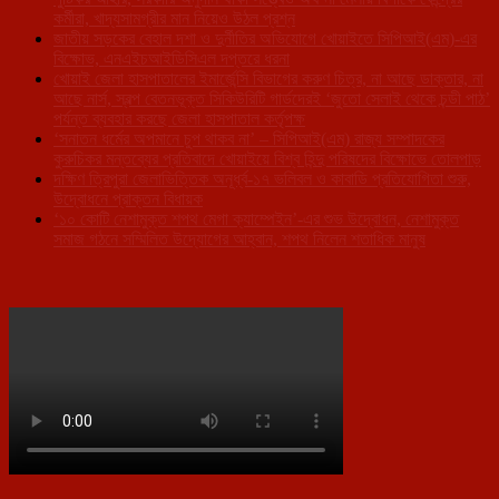
কর্মীরা, খাদ্যসামগ্রীর মান নিয়েও উঠল প্রশ্ন
জাতীয় সড়কের বেহাল দশা ও দুর্নীতির অভিযোগে খোয়াইতে সিপিআই(এম)-এর
বিক্ষোভ, এনএইচআইডিসিএল দপ্তরে ধরনা
খোয়াই জেলা হাসপাতালের ইমার্জেন্সি বিভাগের করুণ চিত্র, না আছে ডাক্তার, না
আছে নার্স, স্বল্প বেতনভূক্ত সিকিউরিটি গার্ডদেরই ‘জুতো সেলাই থেকে চন্ডী পাঠ’
পর্যন্ত ব্যবহার করছে জেলা হাসপাতাল কর্তৃপক্ষ
‘সনাতন ধর্মের অপমানে চুপ থাকব না’ – সিপিআই(এম) রাজ্য সম্পাদকের
কুরুচিকর মন্তব্যের প্রতিবাদে খোয়াইয়ে বিশ্ব হিন্দু পরিষদের বিক্ষোভে তোলপাড়
দক্ষিণ ত্রিপুরা জেলাভিত্তিক অনূর্ধ্ব-১৭ ভলিবল ও কাবাডি প্রতিযোগিতা শুরু,
উদ্বোধনে প্রাক্তন বিধায়ক
‘১০ কোটি নেশামুক্ত শপথ মেগা ক্যাম্পেইন’-এর শুভ উদ্বোধন, নেশামুক্ত
সমাজ গঠনে সম্মিলিত উদ্যোগের আহ্বান, শপথ নিলেন শতাধিক মানুষ