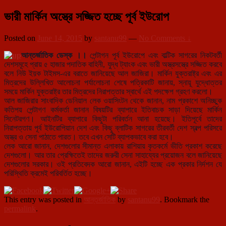
ভারী মার্কিন অস্ত্রে সজ্জিত হচ্ছে পূর্ব ইউরোপ
Posted on
June 14, 2015
by
santanu99
—
No Comments ↓
আন্তর্জাতিক ডেস্ক ।।
পেন্টাগন পূর্ব ইউরোপে এবং বাল্টিক সাগরের নিকটবর্তী
দেশসমূহে প্রায় ৫ হাজার পদাতিক বাহিনী, যুদ্ধ ট্যাংক এবং ভারী অস্ত্রসস্ত্রে সজ্জিত করবে
বলে নিউ ইয়ক টাইমস-এর বরাতে জানিয়েছে আল জাজিরা। মার্কিন যুক্তরাষ্ট্র এবং এর
মিত্রদের উল্লিখিত আলোচনা পর্যালোচনা শেষে পত্রিকাটি জানায়, স্নায়ূ যুদ্ধোত্তর
সময়ে মার্কিন যুক্তরাষ্ট্র তার মিত্রদের নিরাপত্তার স্বার্থে এই পদক্ষেপ গ্রহণ করলো।
আল জাজিরার সাংবাদিক ডেনিয়াল লেক ওয়াসিংট
ন থেকে জানান, নাম প্রকাশে অনিচ্ছুক
কতিপয় পেন্টাগণ কর্মকর্তা জানান বিষয়টির ব্যাপারে ইতিবাচক সাড়া দিয়েছে মার্কিন
সিনেটরগণ। আইনটির ব্যাপারে কিছুটা পরিবর্তন আনা হয়েছে। ইতিপূর্বে তাদের
নিরাপত্তায় পূর্ব ইউরোপিয়ান দেশ এবং কিছু ব্লাটিক সাগরের তীরবর্তী দেশ স্বল্প পরিসরে
অস্ত্র ও সেনা পাঠাতে পারত। তবে এখন সেটি ব্যাপকভাবে করা হবে।
লেক আরো জানান, দেশগুলোর সীমান্ত এলাকায় রাশিয়ায় কৃতকর্মে ভীতি প্রকাশ করেছে
দেশগুলো। আর তার প্রেক্ষিতেই তাদের জরুরী সেনা সাহায্যের প্রয়োজন বলে জানিয়েছে
দেশগুলোর সরকার। ওই প্রতিবেদক আরো জানান, এইটি হচ্ছে এক প্রকার নির্দশন যে
পরিস্থিতি ক্রমেই পরিবর্তিত হচ্ছে।
This entry was posted in
আন্তর্জাতিক
by
santanu99
. Bookmark the
permalink
.