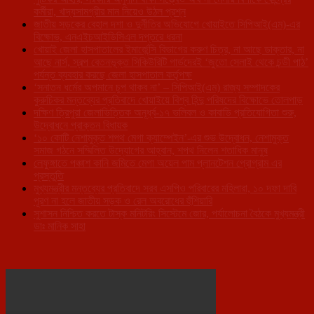
কর্মীরা, খাদ্যসামগ্রীর মান নিয়েও উঠল প্রশ্ন
জাতীয় সড়কের বেহাল দশা ও দুর্নীতির অভিযোগে খোয়াইতে সিপিআই(এম)-এর
বিক্ষোভ, এনএইচআইডিসিএল দপ্তরে ধরনা
খোয়াই জেলা হাসপাতালের ইমার্জেন্সি বিভাগের করুণ চিত্র, না আছে ডাক্তার, না
আছে নার্স, স্বল্প বেতনভূক্ত সিকিউরিটি গার্ডদেরই ‘জুতো সেলাই থেকে চন্ডী পাঠ’
পর্যন্ত ব্যবহার করছে জেলা হাসপাতাল কর্তৃপক্ষ
‘সনাতন ধর্মের অপমানে চুপ থাকব না’ – সিপিআই(এম) রাজ্য সম্পাদকের
কুরুচিকর মন্তব্যের প্রতিবাদে খোয়াইয়ে বিশ্ব হিন্দু পরিষদের বিক্ষোভে তোলপাড়
দক্ষিণ ত্রিপুরা জেলাভিত্তিক অনূর্ধ্ব-১৭ ভলিবল ও কাবাডি প্রতিযোগিতা শুরু,
উদ্বোধনে প্রাক্তন বিধায়ক
‘১০ কোটি নেশামুক্ত শপথ মেগা ক্যাম্পেইন’-এর শুভ উদ্বোধন, নেশামুক্ত
সমাজ গঠনে সম্মিলিত উদ্যোগের আহ্বান, শপথ নিলেন শতাধিক মানুষ
লেফুঙ্গাতে পঞ্চাশ কানি জমিতে মেগা অয়েল পাম প্লানটেশন প্রোগ্রাম এর
প্রস্তুতি
মুখ্যমন্ত্রীর মন্তব্যের প্রতিবাদে সরব এসপিও পরিবারের মহিলারা, ১০ দফা দাবি
পূরণ না হলে জাতীয় সড়ক ও রেল অবরোধের হুঁশিয়ারি
সুশাসন নিশ্চিত করতে টাস্ক মনিটরিং সিস্টেমে জোর, পর্যালোচনা বৈঠকে মুখ্যমন্ত্রী
ডাঃ মানিক সাহা