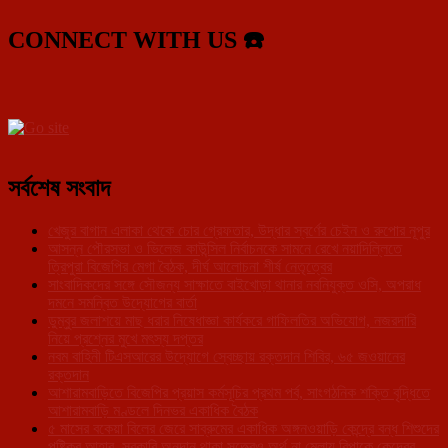
CONNECT WITH US ☎️
সর্বশেষ সংবাদ
খেজুর বাগান এলাকা থেকে চোর গ্রেফতার, উদ্ধার স্বর্ণের চেইন ও রুপোর নূপুর
আসন্ন পৌরসভা ও ভিলেজ কাউন্সিল নির্বাচনকে সামনে রেখে নয়াদিল্লিতে
ত্রিপুরা বিজেপির মেগা বৈঠক, দীর্ঘ আলোচনা শীর্ষ নেতৃত্বের
সাংবাদিকদের সঙ্গে সৌজন্য সাক্ষাতে বাইখোড়া থানার নবনিযুক্ত ওসি, অপরাধ
দমনে সমন্বিত উদ্যোগের বার্তা
ডুম্বুর জলাশয়ে মাছ ধরার নিষেধাজ্ঞা কার্যকরে গাফিলতির অভিযোগ, নজরদারি
নিয়ে প্রশ্নের মুখে মৎস্য দপ্তর
নবম বাহিনী টিএসআরের উদ্যোগে স্বেচ্ছায় রক্তদান শিবির, ৬৫ জওয়ানের
রক্তদান
আশারামবাড়িতে বিজেপির প্রয়াস কর্মসূচির প্রথম পর্ব, সাংগঠনিক শক্তি বৃদ্ধিতে
আশারামবাড়ি মণ্ডলে দিনভর একাধিক বৈঠক
৫ মাসের বকেয়া বিলের জেরে সাব্রুমের একাধিক অঙ্গনওয়াড়ি কেন্দ্রে বন্ধ শিশুদের
পুষ্টিকর আহার, সরকারি অনুদান থাকা সত্ত্বেও অর্থ না মেলায় বিপাকে কেন্দ্রের