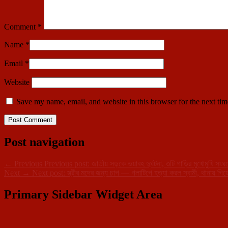
Comment
*
Name
*
Email
*
Website
Save my name, email, and website in this browser for the next ti
Post navigation
←
Previous
Previous post:
জাতীয় সড়কে ভয়াবহ দুর্ঘটনা, ৩টি গাড়ির মুখোমুখি সংঘ
Next
→
Next post:
স্ত্রীর মদের জন্য চাপ — গলাটিপে হত্যা করল স্বামী, থানায় গিয়
Primary Sidebar Widget Area