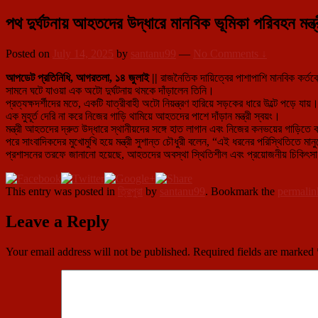
পথ দুর্ঘটনায় আহতদের উদ্ধারে মানবিক ভূমিকা পরিবহন মন
Posted on
July 14, 2025
by
santanu99
—
No Comments ↓
আপডেট প্রতিনিধি, আগরতলা, ১৪ জুলাই ||
রাজনৈতিক দায়িত্বের পাশাপাশি মানবিক কর্ত
সামনে ঘটে যাওয়া এক অটো দুর্ঘটনায় থমকে দাঁড়ালেন তিনি।
প্রত্যক্ষদর্শীদের মতে, একটি যাত্রীবাহী অটো নিয়ন্ত্রণ হারিয়ে সড়কের ধারে উল্টে পড়ে 
এক মুহূর্ত দেরি না করে নিজের গাড়ি থামিয়ে আহতদের পাশে দাঁড়ান মন্ত্রী স্বয়ং।
মন্ত্রী আহতদের দ্রুত উদ্ধারে স্থানীয়দের সঙ্গে হাত লাগান এবং নিজের কনভয়ের গাড়িতে
পরে সাংবাদিকদের মুখোমুখি হয়ে মন্ত্রী সুশান্ত চৌধুরী বলেন, “এই ধরনের পরিস্থিতিতে 
প্রশাসনের তরফে জানানো হয়েছে, আহতদের অবস্থা স্থিতিশীল এবং প্রয়োজনীয় চিকিৎসা চলছ
This entry was posted in
ত্রিপুরা
by
santanu99
. Bookmark the
permalin
Leave a Reply
Your email address will not be published.
Required fields are marked