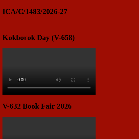
ICA/C/1483/2026-27
Kokborok Day (V-658)
V-632 Book Fair 2026