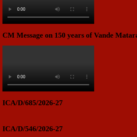
CM Message on 150 years of Vande Mata
ICA/D/685/2026-27
ICA/D/546/2026-27