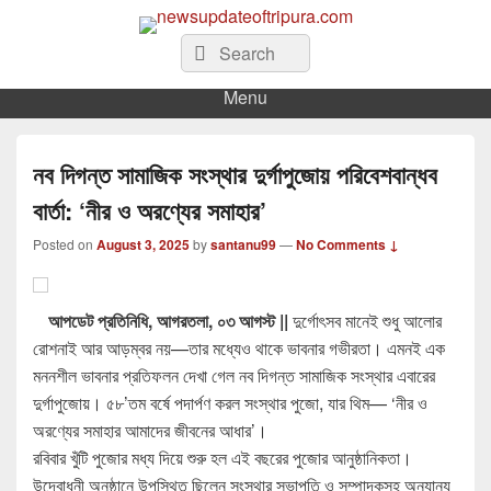
newsupdateoftripura.com
The one & only exceptional Bengali Version online news & infotainment portal
Search
Search
in Tripura.
for:
Menu
নব দিগন্ত সামাজিক সংস্থার দুর্গাপুজোয় পরিবেশবান্ধব
বার্তা: ‘নীর ও অরণ্যের সমাহার’
Posted on
August 3, 2025
by
santanu99
—
No Comments ↓
আপডেট প্রতিনিধি, আগরতলা, ০৩ আগস্ট ||
দুর্গোৎসব মানেই শুধু আলোর
রোশনাই আর আড়ম্বর নয়—তার মধ্যেও থাকে ভাবনার গভীরতা। এমনই এক
মননশীল ভাবনার প্রতিফলন দেখা গেল নব দিগন্ত সামাজিক সংস্থার এবারের
দুর্গাপুজোয়। ৫৮’তম বর্ষে পদার্পণ করল সংস্থার পুজো, যার থিম— ‘নীর ও
অরণ্যের সমাহার আমাদের জীবনের আধার’।
রবিবার খুঁটি পুজোর মধ্য দিয়ে শুরু হল এই বছরের পুজোর আনুষ্ঠানিকতা।
উদ্বোধনী অনুষ্ঠানে উপস্থিত ছিলেন সংস্থার সভাপতি ও সম্পাদকসহ অন্যান্য