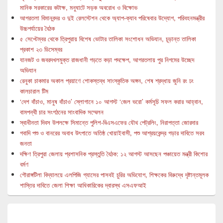
মানিক সরকারের কটাক্ষ, মনুঘাটে সড়ক অবরোধ ও বিক্ষোভ
আগরতলা বিমানবন্দর ও দুই রেলস্টেশন থেকে অ্যাপ-ক্যাব পরিষেবার উদ্যোগ, পরিবহনমন্ত্রীর
উচ্চপর্যায়ের বৈঠক
৫ সেপ্টেম্বর থেকে ত্রিপুরায় বিশেষ ভোটার তালিকা সংশোধন অভিযান, চূড়ান্ত তালিকা
প্রকাশ ২৩ ডিসেম্বর
যানজট ও জবরদখলমুক্ত রাজধানী গড়তে কড়া পদক্ষেপ, আগরতলায় পুর নিগমের উচ্ছেদ
অভিযান
রেনুকা চাকমার অকাল প্রয়াণে শোকস্তব্ধ সাংস্কৃতিক অঙ্গন, শেষ শ্রদ্ধায় জুনি রং ঢং
কালচারাল টিম
‘দেশ বাঁচাও, মানুষ বাঁচাও’ স্লোগানে ১০ আগস্ট ‘জেল ভরো’ কর্মসূচি সফল করার আহ্বান,
বামপন্থী চার সংগঠনের সাংবাদিক সম্মেলন
স্বাধীনতা দিবস উপলক্ষে সিমান্তে পুলিশ-বিএসএফের যৌথ পেট্রলিং, নিরাপত্তা জোরদার
গবাদি পশু ও বানরের অবাধ উৎপাতে অতিষ্ঠ খোয়াইবাসী, পশু আশ্রয়কেন্দ্র গড়ার দাবিতে সরব
জনতা
দক্ষিণ ত্রিপুরা জেলায় প্রশাসনিক প্রস্তুতি বৈঠক: ১২ আগস্ট আসছেন পঞ্চায়েত মন্ত্রী কিশোর
বর্মণ
গৌরাঙ্গটিলা বিদ্যালয়ে এলপিজি গ্যাসের পাসবই চুরির অভিযোগ, শিক্ষকের বিরুদ্ধে দৃষ্টান্তমূলক
শাস্তির দাবিতে জেলা শিক্ষা আধিকারিকের দ্বারস্থ এসএফআই