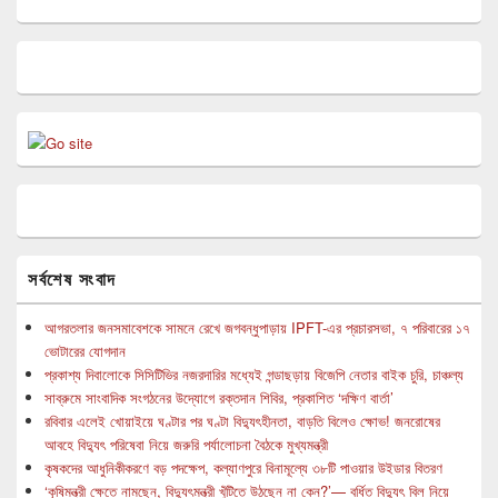
সর্বশেষ সংবাদ
আগরতলার জনসমাবেশকে সামনে রেখে জগবন্ধুপাড়ায় IPFT-এর প্রচারসভা, ৭ পরিবারের ১৭
ভোটারের যোগদান
প্রকাশ্য দিবালোকে সিসিটিভির নজরদারির মধ্যেই গন্ডাছড়ায় বিজেপি নেতার বাইক চুরি, চাঞ্চল্য
সাব্রুমে সাংবাদিক সংগঠনের উদ্যোগে রক্তদান শিবির, প্রকাশিত ‘দক্ষিণ বার্তা’
রবিবার এলেই খোয়াইয়ে ঘণ্টার পর ঘণ্টা বিদ্যুৎহীনতা, বাড়তি বিলেও ক্ষোভ! জনরোষের
আবহে বিদ্যুৎ পরিষেবা নিয়ে জরুরি পর্যালোচনা বৈঠকে মুখ্যমন্ত্রী
কৃষকদের আধুনিকীকরণে বড় পদক্ষেপ, কল্যাণপুরে বিনামূল্যে ৩৮টি পাওয়ার উইডার বিতরণ
‘কৃষিমন্ত্রী ক্ষেতে নামছেন, বিদ্যুৎমন্ত্রী খুঁটিতে উঠছেন না কেন?’— বর্ধিত বিদ্যুৎ বিল নিয়ে