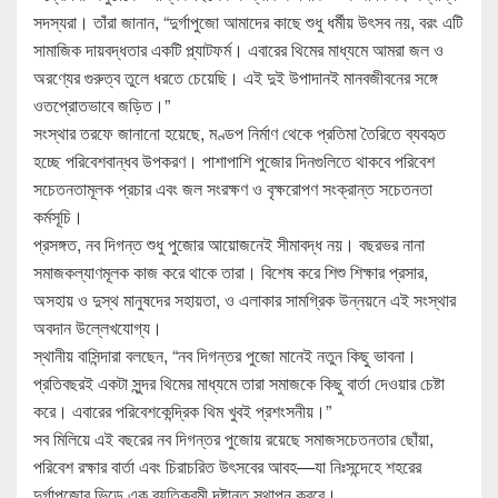
সদস্যরা। তাঁরা জানান, “দুর্গাপুজো আমাদের কাছে শুধু ধর্মীয় উৎসব নয়, বরং এটি
সামাজিক দায়বদ্ধতার একটি প্ল্যাটফর্ম। এবারের থিমের মাধ্যমে আমরা জল ও
অরণ্যের গুরুত্ব তুলে ধরতে চেয়েছি। এই দুই উপাদানই মানবজীবনের সঙ্গে
ওতপ্রোতভাবে জড়িত।”
সংস্থার তরফে জানানো হয়েছে, মণ্ডপ নির্মাণ থেকে প্রতিমা তৈরিতে ব্যবহৃত
হচ্ছে পরিবেশবান্ধব উপকরণ। পাশাপাশি পুজোর দিনগুলিতে থাকবে পরিবেশ
সচেতনতামূলক প্রচার এবং জল সংরক্ষণ ও বৃক্ষরোপণ সংক্রান্ত সচেতনতা
কর্মসূচি।
প্রসঙ্গত, নব দিগন্ত শুধু পুজোর আয়োজনেই সীমাবদ্ধ নয়। বছরভর নানা
সমাজকল্যাণমূলক কাজ করে থাকে তারা। বিশেষ করে শিশু শিক্ষার প্রসার,
অসহায় ও দুস্থ মানুষদের সহায়তা, ও এলাকার সামগ্রিক উন্নয়নে এই সংস্থার
অবদান উল্লেখযোগ্য।
স্থানীয় বাসিন্দারা বলছেন, “নব দিগন্তর পুজো মানেই নতুন কিছু ভাবনা।
প্রতিবছরই একটা সুন্দর থিমের মাধ্যমে তারা সমাজকে কিছু বার্তা দেওয়ার চেষ্টা
করে। এবারের পরিবেশকেন্দ্রিক থিম খুবই প্রশংসনীয়।”
সব মিলিয়ে এই বছরের নব দিগন্তর পুজোয় রয়েছে সমাজসচেতনতার ছোঁয়া,
পরিবেশ রক্ষার বার্তা এবং চিরাচরিত উৎসবের আবহ—যা নিঃসন্দেহে শহরের
দুর্গাপুজোর ভিড়ে এক ব্যতিক্রমী দৃষ্টান্ত স্থাপন করবে।