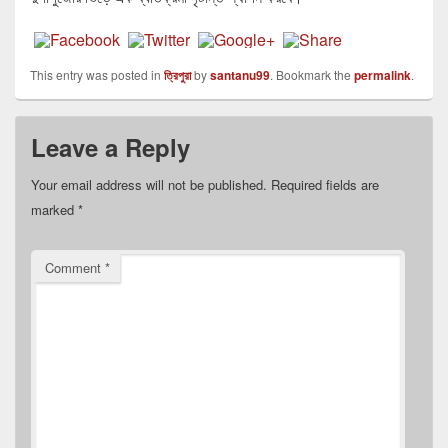
This entry was posted in
ত্রিপুরা
by
santanu99
. Bookmark the
permalink
.
Leave a Reply
Your email address will not be published.
Required fields are
marked
*
Comment
*