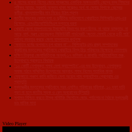
৫ মাসের বকেয়া বিলের জেরে সাব্রুমের একাধিক অঙ্গনওয়াড়ি কেন্দ্রে বন্ধ শিশুদের
পুষ্টিকর আহার, সরকারি অনুদান থাকা সত্ত্বেও অর্থ না মেলায় বিপাকে কেন্দ্রের
কর্মীরা, খাদ্যসামগ্রীর মান নিয়েও উঠল প্রশ্ন
জাতীয় সড়কের বেহাল দশা ও দুর্নীতির অভিযোগে খোয়াইতে সিপিআই(এম)-এর
বিক্ষোভ, এনএইচআইডিসিএল দপ্তরে ধরনা
খোয়াই জেলা হাসপাতালের ইমার্জেন্সি বিভাগের করুণ চিত্র, না আছে ডাক্তার, না
আছে নার্স, স্বল্প বেতনভূক্ত সিকিউরিটি গার্ডদেরই ‘জুতো সেলাই থেকে চন্ডী পাঠ’
পর্যন্ত ব্যবহার করছে জেলা হাসপাতাল কর্তৃপক্ষ
‘সনাতন ধর্মের অপমানে চুপ থাকব না’ – সিপিআই(এম) রাজ্য সম্পাদকের
কুরুচিকর মন্তব্যের প্রতিবাদে খোয়াইয়ে বিশ্ব হিন্দু পরিষদের বিক্ষোভে তোলপাড়
দক্ষিণ ত্রিপুরা জেলাভিত্তিক অনূর্ধ্ব-১৭ ভলিবল ও কাবাডি প্রতিযোগিতা শুরু,
উদ্বোধনে প্রাক্তন বিধায়ক
‘১০ কোটি নেশামুক্ত শপথ মেগা ক্যাম্পেইন’-এর শুভ উদ্বোধন, নেশামুক্ত
সমাজ গঠনে সম্মিলিত উদ্যোগের আহ্বান, শপথ নিলেন শতাধিক মানুষ
লেফুঙ্গাতে পঞ্চাশ কানি জমিতে মেগা অয়েল পাম প্লানটেশন প্রোগ্রাম এর
প্রস্তুতি
মুখ্যমন্ত্রীর মন্তব্যের প্রতিবাদে সরব এসপিও পরিবারের মহিলারা, ১০ দফা দাবি
পূরণ না হলে জাতীয় সড়ক ও রেল অবরোধের হুঁশিয়ারি
সুশাসন নিশ্চিত করতে টাস্ক মনিটরিং সিস্টেমে জোর, পর্যালোচনা বৈঠকে মুখ্যমন্ত্রী
ডাঃ মানিক সাহা
Video Player