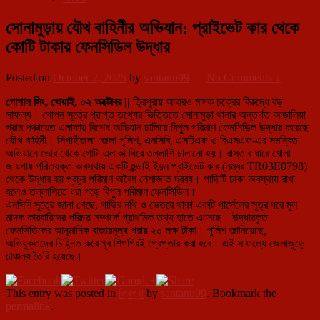
সোনামুড়ায় যৌথ বাহিনীর অভিযান: প্রাইভেট কার থেকে
কোটি টাকার ফেনসিডিল উদ্ধার
Posted on
October 2, 2025
by
santanu99
—
No Comments ↓
গোপাল সিং, খোয়াই, ০২ অক্টোবর ||
ত্রিপুরায় আবারও মাদক চক্রের বিরুদ্ধে বড়
সাফল্য। গোপন সূত্রে প্রাপ্ত তথ্যের ভিত্তিতে সোনামুড়া থানার অন্তর্গত আড়ালিয়া
গ্রাম পঞ্চায়েত এলাকায় বিশেষ অভিযান চালিয়ে বিপুল পরিমাণ ফেনসিডিল উদ্ধার করেছে
যৌথ বাহিনী। সিপাহীজলা জেলা পুলিশ, এনসিবি, এসটিএফ ও বিএসএফ-এর সমন্বিত
অভিযানে ভোর থেকে গোটা এলাকা ঘিরে তল্লাশি চালানো হয়। রাস্তার ধারে খোলা
জায়গায় পরিত্যক্ত অবস্থায় একটি হুন্ডাই ইয়ন প্রাইভেট কার (নম্বর TR03E0798)
থেকে উদ্ধার হয় প্রচুর পরিমাণ অবৈধ নেশাজাত দ্রব্য। গাড়িটি ঢাকা অবস্থায় রাখা
হলেও তল্লাশিতে ধরা পড়ে বিপুল পরিমাণ ফেনসিডিল।
এনসিবি সূত্রে জানা গেছে, গাড়ির নথি ও ভেতরে থাকা একটি পার্সেলের সূত্র ধরে মূল
মাদক কারবারিদের পরিচয় সম্পর্কে প্রাথমিক তথ্য হাতে এসেছে। উদ্ধারকৃত
ফেনসিডিলের আনুমানিক বাজারমূল্য প্রায় ২০ লক্ষ টাকা। পুলিশ জানিয়েছে,
অভিযুক্তদের চিহ্নিত করে খুব শিগগিরই গ্রেপ্তার করা হবে। এই সাফল্যে জেলাজুড়ে
চাঞ্চল্য তৈরি হয়েছে।
This entry was posted in
ত্রিপুরা
by
santanu99
. Bookmark the
permalink
.