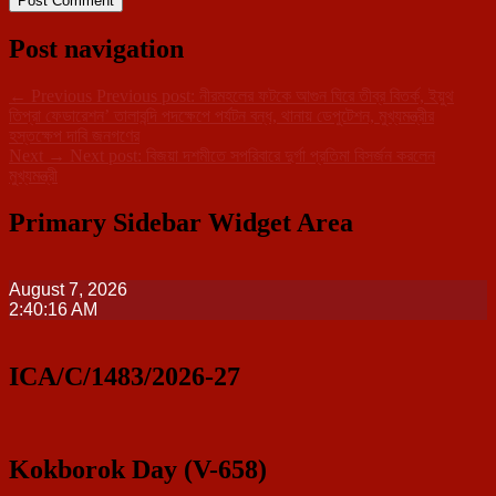
Post navigation
←
Previous
Previous post:
নীরমহলের ফটকে আগুন ঘিরে তীব্র বিতর্ক, ইয়ুথ
তিপ্রা ফেডারেশন’ তালাবন্দি পদক্ষেপে পর্যটন বন্ধ, থানায় ডেপুটেশন, মুখ্যমন্ত্রীর
হস্তক্ষেপ দাবি জনগণের
Next
→
Next post:
বিজয়া দশমীতে সপরিবারে দুর্গা প্রতিমা বিসর্জন করলেন
মুখ্যমন্ত্রী
Primary Sidebar Widget Area
August 7, 2026
2:40:17 AM
ICA/C/1483/2026-27
Kokborok Day (V-658)