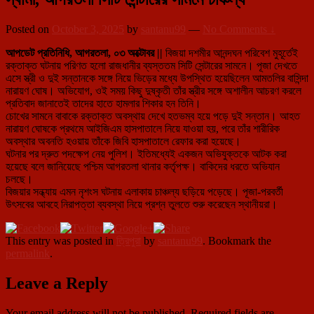
Posted on
October 3, 2025
by
santanu99
—
No Comments ↓
আপডেট প্রতিনিধি, আগরতলা, ০৩ অক্টোবর ||
বিজয়া দশমীর আনন্দঘন পরিবেশ মুহূর্তেই
রক্তাক্ত ঘটনায় পরিণত হলো রাজধানীর ব্যস্ততম সিটি সেন্টারের সামনে। পূজা দেখতে
এসে স্ত্রী ও দুই সন্তানকে সঙ্গে নিয়ে ভিড়ের মধ্যে উপস্থিত হয়েছিলেন আমতলির বাসিন্দা
নারায়ণ ঘোষ। অভিযোগ, ওই সময় কিছু দুষ্কৃতী তাঁর স্ত্রীর সঙ্গে অশালীন আচরণ করলে
প্রতিবাদ জানাতেই তাদের হাতে হামলার শিকার হন তিনি।
চোখের সামনে বাবাকে রক্তাক্ত অবস্থায় দেখে হতভম্ব হয়ে পড়ে দুই সন্তান। আহত
নারায়ণ ঘোষকে প্রথমে আইজিএম হাসপাতালে নিয়ে যাওয়া হয়, পরে তাঁর শারীরিক
অবস্থার অবনতি হওয়ায় তাঁকে জিবি হাসপাতালে রেফার করা হয়েছে।
ঘটনার পর দ্রুত পদক্ষেপ নেয় পুলিশ। ইতিমধ্যেই একজন অভিযুক্তকে আটক করা
হয়েছে বলে জানিয়েছে পশ্চিম আগরতলা থানার কর্তৃপক্ষ। বাকিদের ধরতে অভিযান
চলছে।
বিজয়ার সন্ধ্যায় এমন নৃশংস ঘটনায় এলাকায় চাঞ্চল্য ছড়িয়ে পড়েছে। পূজা-পরবর্তী
উৎসবের আবহে নিরাপত্তা ব্যবস্থা নিয়ে প্রশ্ন তুলতে শুরু করেছেন স্থানীয়রা।
This entry was posted in
ত্রিপুরা
by
santanu99
. Bookmark the
permalink
.
Leave a Reply
Your email address will not be published.
Required fields are