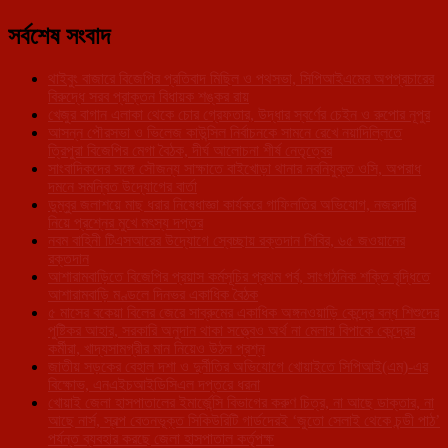
সর্বশেষ সংবাদ
থাইবুং বাজারে বিজেপির প্রতিবাদ মিছিল ও পথসভা, সিপিআইএমের অপপ্রচারের
বিরুদ্ধে সরব প্রাক্তন বিধায়ক শঙ্কর রায়
খেজুর বাগান এলাকা থেকে চোর গ্রেফতার, উদ্ধার স্বর্ণের চেইন ও রুপোর নূপুর
আসন্ন পৌরসভা ও ভিলেজ কাউন্সিল নির্বাচনকে সামনে রেখে নয়াদিল্লিতে
ত্রিপুরা বিজেপির মেগা বৈঠক, দীর্ঘ আলোচনা শীর্ষ নেতৃত্বের
সাংবাদিকদের সঙ্গে সৌজন্য সাক্ষাতে বাইখোড়া থানার নবনিযুক্ত ওসি, অপরাধ
দমনে সমন্বিত উদ্যোগের বার্তা
ডুম্বুর জলাশয়ে মাছ ধরার নিষেধাজ্ঞা কার্যকরে গাফিলতির অভিযোগ, নজরদারি
নিয়ে প্রশ্নের মুখে মৎস্য দপ্তর
নবম বাহিনী টিএসআরের উদ্যোগে স্বেচ্ছায় রক্তদান শিবির, ৬৫ জওয়ানের
রক্তদান
আশারামবাড়িতে বিজেপির প্রয়াস কর্মসূচির প্রথম পর্ব, সাংগঠনিক শক্তি বৃদ্ধিতে
আশারামবাড়ি মণ্ডলে দিনভর একাধিক বৈঠক
৫ মাসের বকেয়া বিলের জেরে সাব্রুমের একাধিক অঙ্গনওয়াড়ি কেন্দ্রে বন্ধ শিশুদের
পুষ্টিকর আহার, সরকারি অনুদান থাকা সত্ত্বেও অর্থ না মেলায় বিপাকে কেন্দ্রের
কর্মীরা, খাদ্যসামগ্রীর মান নিয়েও উঠল প্রশ্ন
জাতীয় সড়কের বেহাল দশা ও দুর্নীতির অভিযোগে খোয়াইতে সিপিআই(এম)-এর
বিক্ষোভ, এনএইচআইডিসিএল দপ্তরে ধরনা
খোয়াই জেলা হাসপাতালের ইমার্জেন্সি বিভাগের করুণ চিত্র, না আছে ডাক্তার, না
আছে নার্স, স্বল্প বেতনভূক্ত সিকিউরিটি গার্ডদেরই ‘জুতো সেলাই থেকে চন্ডী পাঠ’
পর্যন্ত ব্যবহার করছে জেলা হাসপাতাল কর্তৃপক্ষ