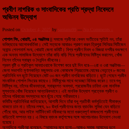
প্রবীণ নাগরিক ও সাংবাদিকের প্রতি শ্রদ্ধা নিবেদনে
অভিনব উদ্যোগ
Posted on
October 4, 2025
by
santanu99
—
No Comments ↓
গোপাল সিং, খোয়াই, ০৪ অক্টোবর ||
সমাজে প্রবীণরা কেবল অতীতের স্মৃতিই নন, তাঁরা
ভবিষ্যতের আলোকবর্তিকা। সেই সত্যকে আবারও প্রমাণ করল ত্রিপুরা সিনিয়র সিটিজেন
অ্যান্ড পেনশনার্স সংঘ, খোয়াই জেলা কমিটি। বিশ্ব প্রবীণ দিবস ও বিজয়া দশমীর শুভক্ষণে
এক অনন্য সামাজিক উদ্যোগে তাঁরা বাড়ি বাড়ি গিয়ে প্রবীণদের মিষ্টিমুখ করালেন, খোঁজ
নিলেন তাঁদের স্বাস্থ্য ও দৈনন্দিন জীবনের।
প্রবল বৃষ্টি ও প্রতিকূল আবহাওয়াকে উপেক্ষা করে দুই দিন ধরে—২রা ও ৩রা অক্টোবর—
জেলা সভাপতি মৃণালকান্তি মজুমদার এবং কোষাধক্ষ প্রিয়তোষ ঘোষের নেতৃত্বে ৮ জনের
প্রতিনিধি দল ছুটে গিয়েছেন মোট ৩৩ জন প্রবীণ নাগরিকের বাড়িতে। ছুটে গেছেন প্রবীন
সাংবাদিক গোপাল সিংয়ের কাছেও। মিষ্টিমুখের সাথে শুভেচ্ছা বিনিময় করেন। তবে শুধু
মিষ্টিমুখ নয়, তাঁদের জীবনযাত্রা, স্বাস্থ্যগত অবস্থা, প্রয়োজনীয় চাহিদা এবং মানসিক
সুস্থতার খোঁজ নিয়েছেন আন্তরিকভাবে। এই মানবিক উদ্যোগ প্রত্যেক প্রবীণ ও
তাঁদের পরিবারের সদস্যদের মনে ছুঁয়ে গেছে গভীরভাবে।
কমিটির প্রতিনিধিরা জানিয়েছেন, আগামী দিনে তাঁরা শুধু প্রতীকী কর্মসূচিতেই সীমাবদ্ধ
থাকতে চান না। তাঁদের লক্ষ্য, ৯০ ঊর্ধ্ব প্রবীণদের জন্য ব্যাংকিং সুবিধা যেন বাড়িতে
পৌঁছে যায়, আর লাইফ সার্টিফিকেট নবীকরণের মতো গুরুত্বপূর্ণ কাজগুলো প্রবীণদের
বাড়িতেই সম্পন্ন হয়। এ বিষয়ে ব্যাংক কর্তৃপক্ষের সঙ্গে আলোচনারও উদ্যোগ নেওয়া
হয়েছে।
অন্যদিকে প্রবীণরা বলেছেন, “আমাদের মনে হলো—আজও সমাজ আমাদের ভুলে