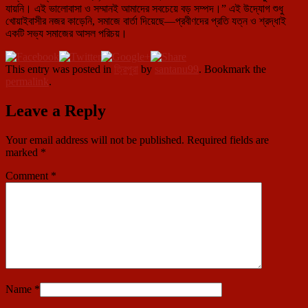
যায়নি। এই ভালোবাসা ও সম্মানই আমাদের সবচেয়ে বড় সম্পদ।” এই উদ্যোগ শুধু
খোয়াইবাসীর নজর কাড়েনি, সমাজে বার্তা দিয়েছে—প্রবীণদের প্রতি যত্ন ও শ্রদ্ধাই
একটি সভ্য সমাজের আসল পরিচয়।
This entry was posted in
ত্রিপুরা
by
santanu99
. Bookmark the
permalink
.
Leave a Reply
Your email address will not be published.
Required fields are
marked
*
Comment
*
Name
*