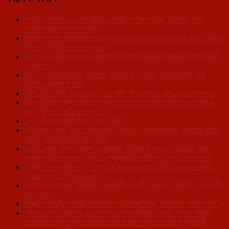
শ্রমিক-কৃষকদের ১১ দফা দাবিতে খোয়াইতে ‘জেল ভরো’ আন্দোলন, বাম
গণসংগঠনগুলোর বিশাল মিছিল
শিক্ষক সংকটে সমরেন্দ্রগঞ্জ উচ্চতর মাধ্যমিক বিদ্যালয়ের প্রাথমিক বিভাগ, দাবিতে
শ্রীনগর-বিলোনিয়া সড়ক অবরোধ
জিতেন্দ্র চৌধুরীর মন্তব্যের প্রতিবাদে সাব্রুমে সনাতনী সমাজের বিক্ষোভ মিছিল
ও সমাবেশ
৮০’তম স্বাধীনতা দিবস উপলক্ষে সাব্রুমে বসে আঁকো প্রতিযোগিতা, খুদে
শিল্পীদের ব্যাপক উৎসাহ
মাটির নিচে পোঁতা ড্রাম থেকে ১২২ কেজি গাঁজা উদ্ধার, বাবা-ছেলে গ্রেপ্তার
বিদ্যুৎ বিলের সমস্যা সমাধানে দ্রুত উদ্যোগ, প্রিপেইড গ্রাহকদের বকেয়া ৬
মাসে কিস্তিতে পরিশোধের সুযোগ
১২ ঘণ্টা পরও বিদ্যুৎহীনতা, চরম দুর্ভোগ
গভীর জলে স্নান করতে নেমে সলিল সমাধি দুই কলেজ পড়ুয়ার, রবিবারের ছুটিতে
খোয়াই ধলাবিলে মর্মান্তিক দুর্ঘটনা
খোয়াই জেলা পুলিশ প্রশাসনের কাজকর্ম পর্যালোচনা করলেন আইজিপি ইপ্পর
মাঞ্চক; আইন-শৃঙ্খলার উন্নতি ও প্রঅ্যাক্টিভ পুলিশিংয়ের ওপর বিশেষ জোর
আগরতলার জনসমাবেশকে সামনে রেখে জগবন্ধুপাড়ায় IPFT-এর প্রচারসভা, ৭
পরিবারের ১৭ ভোটারের যোগদান
প্রকাশ্য দিবালোকে সিসিটিভির নজরদারির মধ্যেই গন্ডাছড়ায় বিজেপি নেতার বাইক
চুরি, চাঞ্চল্য
সাব্রুমে সাংবাদিক সংগঠনের উদ্যোগে রক্তদান শিবির, প্রকাশিত ‘দক্ষিণ বার্তা’
রবিবার এলেই খোয়াইয়ে ঘণ্টার পর ঘণ্টা বিদ্যুৎহীনতা, বাড়তি বিলেও ক্ষোভ!
জনরোষের আবহে বিদ্যুৎ পরিষেবা নিয়ে জরুরি পর্যালোচনা বৈঠকে মুখ্যমন্ত্রী