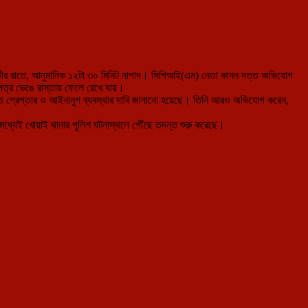
গভীর রাতে, আনুমানিক ১২টা ৩০ মিনিট নাগাদ। সিপিআই(এম) নেতা কানন দত্ত অভিযোগ
বপত্র ভেঙে রাস্তায় ফেলে রেখে যায়।
ুত গ্রেপ্তার ও আইনানুগ ব্যবস্থার দাবি জানানো হয়েছে। তিনি আরও অভিযোগ করেন,
িমধ্যেই খোয়াই থানার পুলিশ ঘটনাস্থলে পৌঁছে তদন্ত শুরু করেছে।