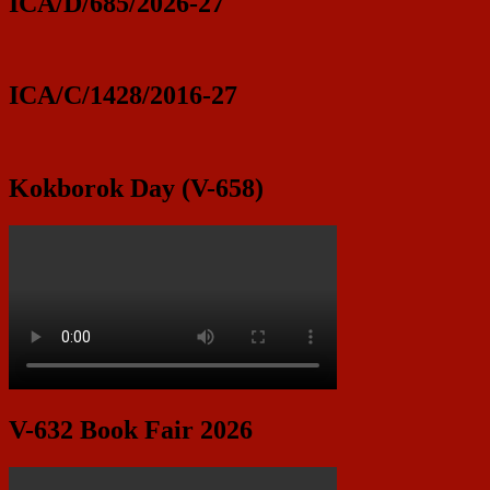
ICA/D/685/2026-27
ICA/C/1428/2016-27
Kokborok Day (V-658)
V-632 Book Fair 2026