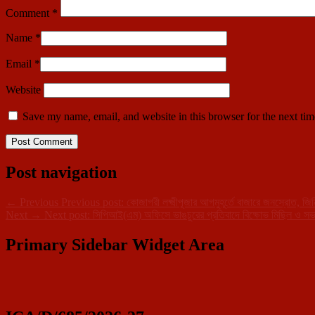
Comment
*
Name
*
Email
*
Website
Save my name, email, and website in this browser for the next ti
Post navigation
←
Previous
Previous post:
কোজাগরী লক্ষ্মীপূজার আগমুহূর্তে বাজারে জনস্রোত, জি
Next
→
Next post:
সিপিআই(এম) অফিসে ভাঙচুরের প্রতিবাদে বিক্ষোভ মিছিল ও সভ
Primary Sidebar Widget Area