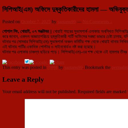
সিপিআই(এম) অফিসে দুষ্কৃতিকারীদের হামলা — অভিযুক্তদ
Posted on
October 7, 2025
by
santanu99
—
No Comments ↓
গোপাল সিং, খোয়াই, ০৭ অক্টোবর ||
খোয়াই শহরের সুভাষপার্ক এলাকায় অবস্থিত সিপিআই(
করে জানান, একদল অজ্ঞাতপরিচয় দুষ্কৃতিকারী পার্টি অফিসের দরজা ভাঙার চেষ্টা চালায়,
ঘটনার পর সোমবার সিপিআই(এম) সুভাষপার্ক অঞ্চল কমিটির পক্ষ থেকে খোয়াই থানায় লিখ
এই ঘটনায় পার্টির একাধিক পোস্টার ও সাইনবোর্ডও নষ্ট করা হয়েছে।
ঘটনার পর এলাকায় চাঞ্চল্য ছড়িয়ে পড়ে। সিপিআই(এম)-এর পক্ষ থেকে এই হামলার তীব্র নি
This entry was posted in
ত্রিপুরা
by
santanu99
. Bookmark the
permalin
Leave a Reply
Your email address will not be published.
Required fields are marked