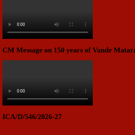
CM Message on 150 years of Vande Mata
ICA/D/546/2026-27