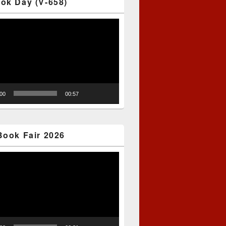
ok Day (V-658)
:00
00:57
Book Fair 2026