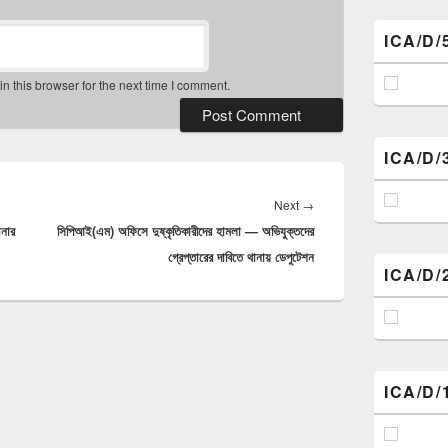
ICA/D/
 this browser for the next time I comment.
ICA/D/
Next
Next
→
ানার
সিপিআই(এম) অফিসে দুষ্কৃতিকারীদের হামলা — অভিযুক্তদের
post:
গ্রেপ্তারের দাবিতে থানায় ডেপুটেশন
ICA/D/
ICA/D/