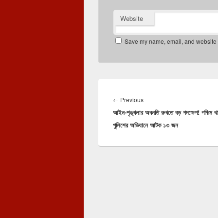
Website
Save my name, email, and website in
Post
navigation
Previous
←
Previous
আইন-শৃঙ্খলার অবনতি রুখতে বড় পদক্ষেপ! পশ্চিম থ
post:
পুলিশের অভিযানে আটক ১৩ জন