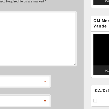
hed.
Required fields are marked
*
00
CM Mes
Vande 
Video
Player
00
*
ICA/D/
*