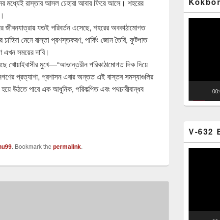
Kokbor
ের মধ্যেই রাস্তার আসল চেহারা আবার ফিরে আসে। শহরের
র।
Video
ুষের জীবনযাত্রায় যতই পরিবর্তন এসেছে, শহরের অবকাঠামোগত
Player
চাহিদা মেনে রাস্তা প্রশস্তকরণ, পার্কিং জোন তৈরি, ফুটপাত
রণ এখন সময়ের দাবি।
ুরছে খোয়াইবাসীর মুখে—“আভান্তরীন পরিকাঠামোগত দিক দিয়ে
ণের প্রত্যাশা, প্রশাসন এবার অন্তত এই বাস্তব সমস্যাগুলির
য়ে উঠতে পারে এক আধুনিক, পরিকল্পিত এবং পথচারীবান্ধব
00
V-632 
nu99
. Bookmark the
permalink
.
Video
Player