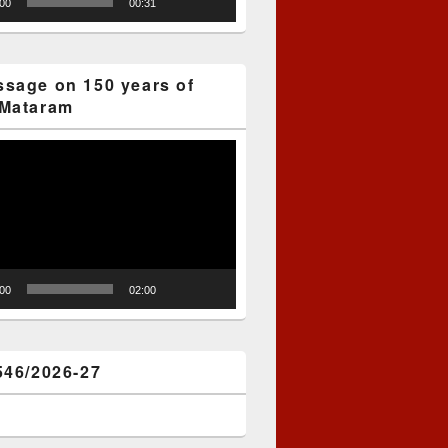
:00
00:31
sage on 150 years of
Mataram
:00
02:00
546/2026-27