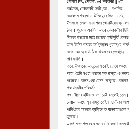
গোপাল সিং, খোয়াই, ০৫ অক্টোবর ||
৬ই
অক্টোবর, কোজাগরী লক্ষ্মীপূজা—বাঙালির
অন্যতম শ্রদ্ধা ও ঐতিহ্যের দিন। সেই
উপলক্ষে জেলা সদর শহর খোয়াইয়ের সুভাষপ
ঠাসা। পুজোর একদিন আগে কেনাকাটার হিড়িকে
দিনভর বইমেলা মাঠে চলেছে লক্ষ্মীমূর্তি কে
তবে জিনিষপত্রের অগ্নিমূল্য গৃহস্থের পকে
আজ যেন হয়ে উঠেছে উৎসবের কেন্দ্রবিন্দু—
পরিস্থিতি।
তবে, উৎসবের আনন্দের মাঝেই চোখে পড়ছে খ
আগে তৈরি হওয়া শহরের সরু রাস্তা এখনকার
পড়েছে। জনসংখ্যা যেমন বেড়েছে, তেমনই বে
প্রয়োজনীয় পরিবর্তন।
পথচারীদের হাঁটার জায়গা নেই বললেই চলে।
চলাচল করছে মূল রাস্তাতেই। দুর্ঘটনার আশ
পার্কিংয়ের অভাবে ব্যক্তিগত যানবাহনগুলো দ
তুলছে।
একই সঙ্গে শহরের রাস্তাঘাটের করুণ অবস্থ