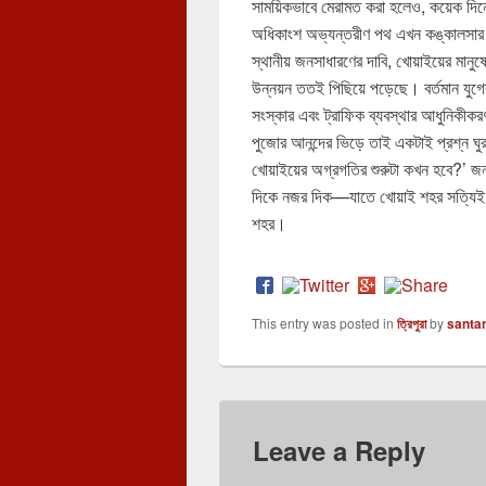
সাময়িকভাবে মেরামত করা হলেও, কয়েক দিন
অধিকাংশ অভ্যন্তরীণ পথ এখন কঙ্কালসা
স্থানীয় জনসাধারণের দাবি, খোয়াইয়ের মান
উন্নয়ন ততই পিছিয়ে পড়েছে। বর্তমান যুগের 
সংস্কার এবং ট্রাফিক ব্যবস্থার আধুনিকীক
পুজোর আনন্দের ভিড়ে তাই একটাই প্রশ্ন ঘ
খোয়াইয়ের অগ্রগতির শুরুটা কখন হবে?’ জনগ
দিকে নজর দিক—যাতে খোয়াই শহর সত্যিই হ
শহর।
This entry was posted in
ত্রিপুরা
by
santa
Leave a Reply