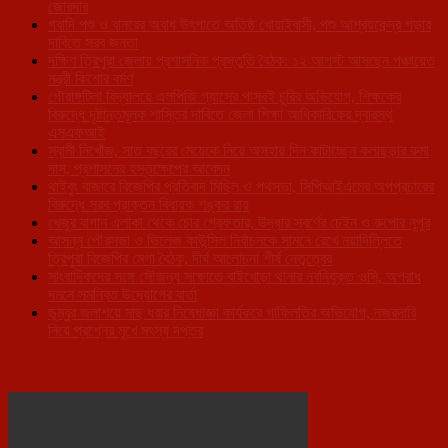
জোরদার
গবাদি পশু ও বানরের অবাধ উৎপাতে অতিষ্ঠ খোয়াইবাসী, পশু আশ্রয়কেন্দ্র গড়ার
দাবিতে সরব জনতা
দক্ষিণ ত্রিপুরা জেলায় প্রশাসনিক প্রস্তুতি বৈঠক: ১২ আগস্ট আসছেন পঞ্চায়েত
মন্ত্রী কিশোর বর্মণ
গৌরাঙ্গটিলা বিদ্যালয়ে এলপিজি গ্যাসের পাসবই চুরির অভিযোগ, শিক্ষকের
বিরুদ্ধে দৃষ্টান্তমূলক শাস্তির দাবিতে জেলা শিক্ষা আধিকারিকের দ্বারস্থ
এসএফআই
স্বামী নিখোঁজ, সাত বছরের মেয়েকে নিয়ে অসহায় দিন কাটাচ্ছেন কলাছড়ার রুমা
দাস, প্রশাসনের হস্তক্ষেপের আবেদন
থাইবুং বাজারে বিজেপির প্রতিবাদ মিছিল ও পথসভা, সিপিআইএমের অপপ্রচারের
বিরুদ্ধে সরব প্রাক্তন বিধায়ক শঙ্কর রায়
খেজুর বাগান এলাকা থেকে চোর গ্রেফতার, উদ্ধার স্বর্ণের চেইন ও রুপোর নূপুর
আসন্ন পৌরসভা ও ভিলেজ কাউন্সিল নির্বাচনকে সামনে রেখে নয়াদিল্লিতে
ত্রিপুরা বিজেপির মেগা বৈঠক, দীর্ঘ আলোচনা শীর্ষ নেতৃত্বের
সাংবাদিকদের সঙ্গে সৌজন্য সাক্ষাতে বাইখোড়া থানার নবনিযুক্ত ওসি, অপরাধ
দমনে সমন্বিত উদ্যোগের বার্তা
ডুম্বুর জলাশয়ে মাছ ধরার নিষেধাজ্ঞা কার্যকরে গাফিলতির অভিযোগ, নজরদারি
নিয়ে প্রশ্নের মুখে মৎস্য দপ্তর