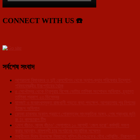
CONNECT WITH US ☎️
সর্বশেষ সংবাদ
আগরতলা বিমানবন্দর ও দুই রেলস্টেশন থেকে অ্যাপ-ক্যাব পরিষেবার উদ্যোগ,
পরিবহনমন্ত্রীর উচ্চপর্যায়ের বৈঠক
৫ সেপ্টেম্বর থেকে ত্রিপুরায় বিশেষ ভোটার তালিকা সংশোধন অভিযান, চূড়ান্ত
তালিকা প্রকাশ ২৩ ডিসেম্বর
যানজট ও জবরদখলমুক্ত রাজধানী গড়তে কড়া পদক্ষেপ, আগরতলায় পুর নিগমের
উচ্ছেদ অভিযান
রেনুকা চাকমার অকাল প্রয়াণে শোকস্তব্ধ সাংস্কৃতিক অঙ্গন, শেষ শ্রদ্ধায় জুনি
রং ঢং কালচারাল টিম
‘দেশ বাঁচাও, মানুষ বাঁচাও’ স্লোগানে ১০ আগস্ট ‘জেল ভরো’ কর্মসূচি সফল
করার আহ্বান, বামপন্থী চার সংগঠনের সাংবাদিক সম্মেলন
স্বাধীনতা দিবস উপলক্ষে সিমান্তে পুলিশ-বিএসএফের যৌথ পেট্রলিং, নিরাপত্তা