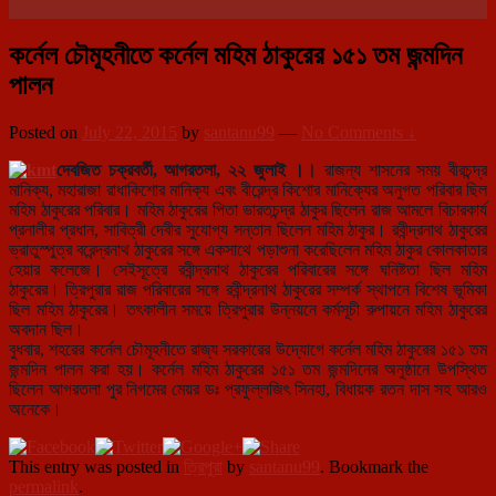
কর্নেল চৌমূহনীতে কর্নেল মহিম ঠাকুরের ১৫১ তম জন্মদিন
পালন
Posted on
July 22, 2015
by
santanu99
—
No Comments ↓
দেবজিত চক্রবর্তী, আগরতলা, ২২ জুলাই ।।
রাজন্য শাসনের সময় বীরচন্দ্র
মানিক্য, মহারাজা রাধাকিশোর মানিক্য এবং বীরেন্দ্র কিশোর মানিক্যের অনুগত পরিবার ছিল
মহিম ঠাকুরের পরিবার। মহিম ঠাকুরের পিতা ভারতচন্দ্র ঠাকুর ছিলেন রাজ আমলে বিচারকার্য
প্রনালীর প্রধান, সাবিত্রী দেবীর সুযোগ্য সন্তান ছিলেন মহিম ঠাকুর। রবীন্দ্রনাথ ঠাকুরের
ভ্রাতুস্পুত্র বরেন্দ্রনাথ ঠাকুরের সঙ্গে একসাথে পড়াশুনা করেছিলেন মহিম ঠাকুর কোলকাতার
হেয়ার কলেজে। সেইসূত্
রে রবীন্দ্রনাথ ঠাকুরের পরিবারের সঙ্গে ঘনিষ্টতা ছিল মহিম
ঠাকুরের। ত্রিপুরার রাজ পরিবারের সঙ্গে রবীন্দ্রনাথ ঠাকুরের সম্পর্ক স্থাপনে বিশেষ ভূমিকা
ছিল মহিম ঠাকুরের। তৎকালীন সময়ে ত্রিপুরার উন্নয়নে কর্মসূচী রুপায়নে মহিম ঠাকুরের
অবদান ছিল।
বুধবার, শহরের কর্নেল চৌমূহনীতে রাজ্য সরকারের উদ্যোগে কর্নেল মহিম ঠাকুরের ১৫১ তম
জন্মদিন পালন করা হয়। কর্নেল মহিম ঠাকুরের ১৫১ তম জন্মদিনের অনুষ্ঠানে উপস্থিত
ছিলেন আগরতলা পুর নিগমের মেয়র ডঃ প্রফুল্লজিৎ সিনহা, বিধায়ক রতন দাস সহ আরও
অনেকে।
This entry was posted in
ত্রিপুরা
by
santanu99
. Bookmark the
permalink
.